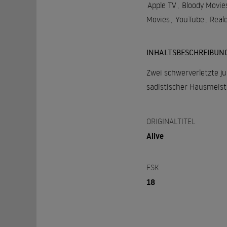
Apple TV
,
Bloody Movi
Movies
,
YouTube
,
Real
INHALTSBESCHREIBUN
Zwei schwerverletzte j
sadistischer Hausmeiste
ORIGINALTITEL
Alive
FSK
18