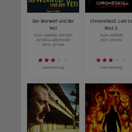
Der Werwolf und der
ChromeSkull: Laid to
Yeti
Rest 2
FILM • HORROR, FANTASY,
FILM • HORROR
ACTION & ABENTEUER
2011 • 93 MIN.
1975 • 87 MIN.
Lesermeinung
Lesermeinung