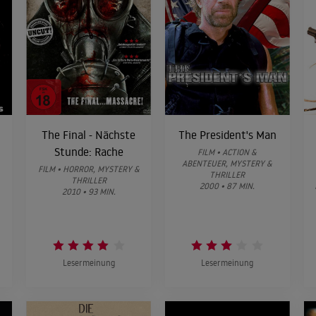
The Final - Nächste
The President's Man
Stunde: Rache
FILM • ACTION &
ABENTEUER, MYSTERY &
FILM • HORROR, MYSTERY &
THRILLER
THRILLER
2000 • 87 MIN.
2010 • 93 MIN.
Lesermeinung
Lesermeinung