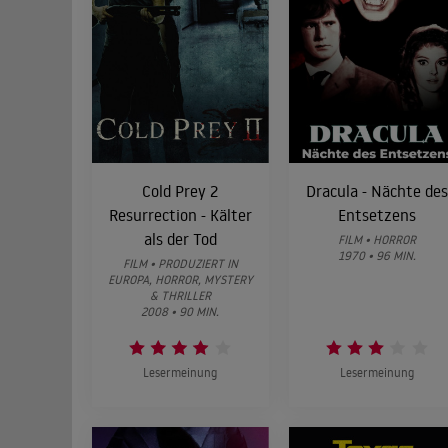
Cold Prey 2
Dracula - Nächte des
Resurrection - Kälter
Entsetzens
als der Tod
FILM • HORROR
1970 • 96 MIN.
FILM • PRODUZIERT IN
EUROPA, HORROR, MYSTERY
& THRILLER
2008 • 90 MIN.
Lesermeinung
Lesermeinung