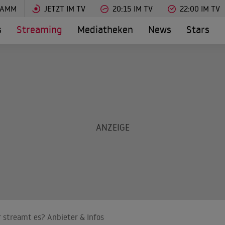
RAMM
JETZT IM TV
20:15 IM TV
22:00 IM TV
s
Streaming
Mediatheken
News
Stars
er streamt es? Anbieter & Infos