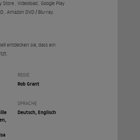
y Store
,
Videoload
,
Google Play
OD
,
Amazon DVD / Blu-ray
.
ll entdecken sie, dass ein
tzt.
REGIE
Rob Grant
SPRACHE
lle
Deutsch, Englisch
en,
isa