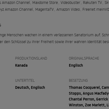
es Amazon Channel
,
Maxdome Store
,
Videobuster
,
Rakuten TV
,
Sk
eyz Amazon Channel
,
MagentaTV
,
Amazon Video
,
Freenet meinV
G
unge Menschen wachen in einem verlassenen Sanatorium auf. Schne
r den Schlüssel zu ihrer Freiheit sowie ihrer wahren Identität besi
PRODUKTIONSLAND
ORIGINALSPRACHE
Kanada
Englisch
UNTERTITEL
BESETZUNG
Deutsch, Englisch
Thomas Cocquerel, Cami
Stopps, Angus Macfady
Chantal Perron, Gerrick
Winston, Zoe Marlett, L