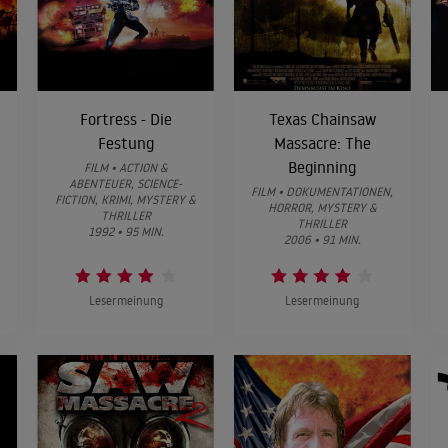
Fortress - Die
Texas Chainsaw
Festung
Massacre: The
Beginning
FILM • ACTION &
ABENTEUER, SCIENCE-
FILM • DOKUMENTATIONEN,
FICTION, KRIMI, MYSTERY &
HORROR, MYSTERY &
THRILLER
THRILLER
1992 • 95 MIN.
2006 • 91 MIN.
Lesermeinung
Lesermeinung