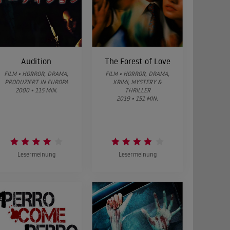
Audition
The Forest of Love
FILM • HORROR, DRAMA,
FILM • HORROR, DRAMA,
PRODUZIERT IN EUROPA
KRIMI, MYSTERY &
2000 • 115 MIN.
THRILLER
2019 • 151 MIN.
Lesermeinung
Lesermeinung