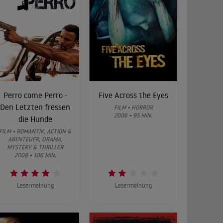
Perro come Perro -
Five Across the Eyes
Den Letzten fressen
FILM • HORROR
2006 • 95 MIN.
die Hunde
FILM • ROMANTIK, ACTION &
ABENTEUER, DRAMA,
MYSTERY & THRILLER
2008 • 106 MIN.
Lesermeinung
Lesermeinung