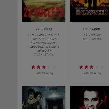
22 Bullets
Halloween
FILM • KRIMI, MYSTERY &
FILM • HORROR
THRILLER, ACTION &
2007 • 109 MIN.
ABENTEUER, DRAMA,
PRODUZIERT IN EUROPA,
KOMÖDIEN
2010 • 117 MIN.
Lesermeinung
Lesermeinung