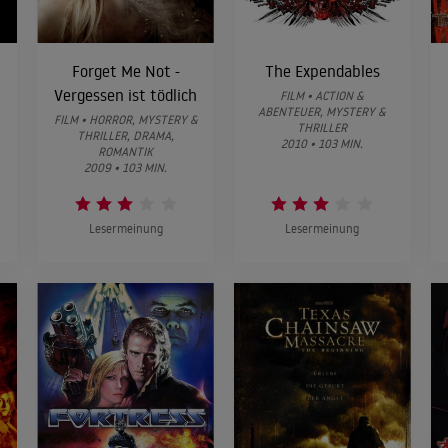
Forget Me Not -
The Expendables
Vergessen ist tödlich
FILM • ACTION &
ABENTEUER, MYSTERY &
FILM • HORROR, MYSTERY &
THRILLER
THRILLER, DRAMA,
2010 • 103 MIN.
ROMANTIK
2009 • 103 MIN.
Lesermeinung
Lesermeinung