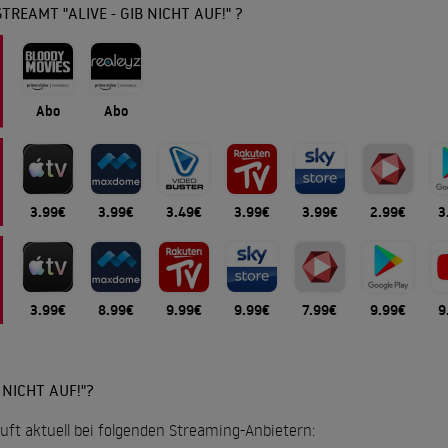
TREAMT "ALIVE - GIB NICHT AUF!" ?
Abo
Abo
3.99€
3.99€
3.49€
3.99€
3.99€
2.99€
3
3.99€
8.99€
9.99€
9.99€
7.99€
9.99€
9
 NICHT AUF!"?
 läuft aktuell bei folgenden Streaming-Anbietern: