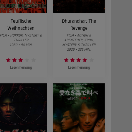
Teuflische
Dhurandhar: The
Weihnachten
Revenge
FILM • HORROR, MYSTERY &
FILM • ACTION &
THRILLER
ABENTEUER, KRIMI,
1980 • 94 MIN.
MYSTERY & THRILLER
2026 • 235 MIN.
Lesermeinung
Lesermeinung