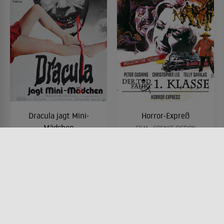
Dracula jagt Mini-
Horror-Expreß
Mädchen
FILM • SCIENCE-FICTION,
HORROR, MYSTERY &
FILM • HORROR
THRILLER, PRODUZIERT IN
1972 • 96 MIN.
EUROPA
1972 • 87 MIN.
Lesermeinung
Lesermeinung