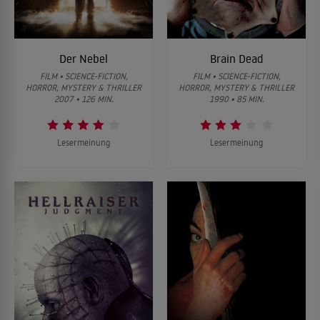
Der Nebel
Brain Dead
FILM • SCIENCE-FICTION,
FILM • SCIENCE-FICTION,
HORROR, MYSTERY & THRILLER
HORROR, MYSTERY & THRILLER
2007 • 126 MIN.
1990 • 85 MIN.
Lesermeinung
Lesermeinung