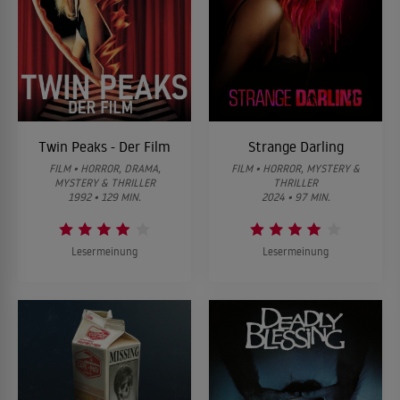
Twin Peaks - Der Film
Strange Darling
FILM • HORROR, DRAMA,
FILM • HORROR, MYSTERY &
MYSTERY & THRILLER
THRILLER
1992 • 129 MIN.
2024 • 97 MIN.
Lesermeinung
Lesermeinung