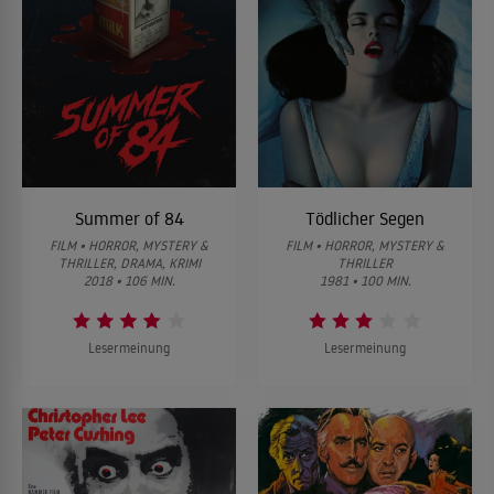
Summer of 84
Tödlicher Segen
FILM • HORROR, MYSTERY &
FILM • HORROR, MYSTERY &
THRILLER, DRAMA, KRIMI
THRILLER
2018 • 106 MIN.
1981 • 100 MIN.
Lesermeinung
Lesermeinung