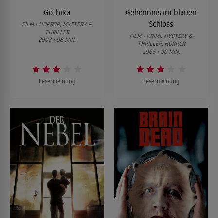
Gothika
Geheimnis im blauen
Schloss
FILM • HORROR, MYSTERY &
THRILLER
FILM • KRIMI, MYSTERY &
2003 • 98 MIN.
THRILLER, HORROR
1965 • 90 MIN.
Lesermeinung
Lesermeinung