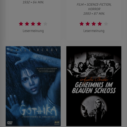
1932 • 64 MIN.
FILM • SCIENCE-FICTION,
HORROR
1993 • 87 MIN.
Lesermeinung
Lesermeinung