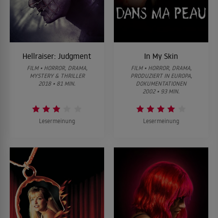
Hellraiser: Judgment
In My Skin
FILM • HORROR, DRAMA,
FILM • HORROR, DRAMA,
MYSTERY & THRILLER
PRODUZIERT IN EUROPA,
2018 • 81 MIN.
DOKUMENTATIONEN
2002 • 93 MIN.
Lesermeinung
Lesermeinung