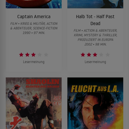
Captain America
Halb Tot - Half Past
Dead
FILM • KRIEG & MILITÄR, ACTION
& ABENTEUER, SCIENCE-FICTION
FILM • ACTION & ABENTEUER,
1990 • 97 MIN.
KRIMI, MYSTERY & THRILLER,
PRODUZIERT IN EUROPA
2002 • 98 MIN.
Lesermeinung
Lesermeinung