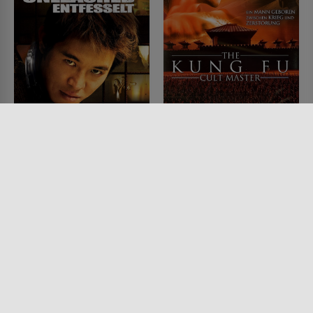
Unleashed - Entfesselt
The Kung Fu Cult
Master
FILM • ACTION & ABENTEUER,
PRODUZIERT IN EUROPA, KRIMI,
FILM • FANTASY, ACTION &
MYSTERY & THRILLER
ABENTEUER, HISTORISCH,
2005 • 102 MIN.
MYSTERY & THRILLER,
KOMÖDIEN
1993 • 103 MIN.
Lesermeinung
Lesermeinung