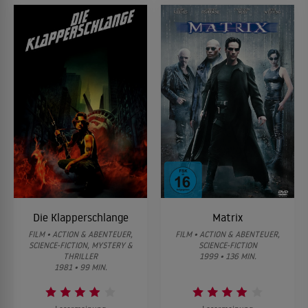
Die Klapperschlange
Matrix
FILM • ACTION & ABENTEUER,
FILM • ACTION & ABENTEUER,
SCIENCE-FICTION, MYSTERY &
SCIENCE-FICTION
THRILLER
1999 • 136 MIN.
1981 • 99 MIN.