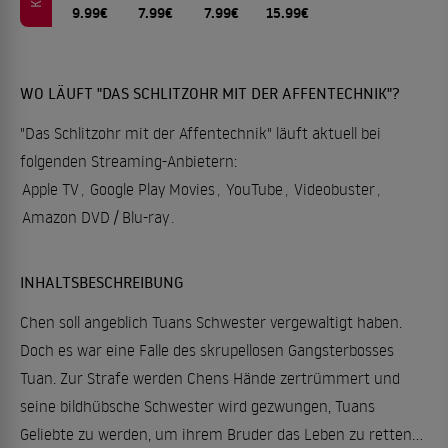
9.99€
7.99€
7.99€
15.99€
WO LÄUFT "DAS SCHLITZOHR MIT DER AFFENTECHNIK"?
"Das Schlitzohr mit der Affentechnik" läuft aktuell bei
folgenden Streaming-Anbietern:
Apple TV
,
Google Play Movies
,
YouTube
,
Videobuster
,
Amazon DVD / Blu-ray
.
INHALTSBESCHREIBUNG
Chen soll angeblich Tuans Schwester vergewaltigt haben.
Doch es war eine Falle des skrupellosen Gangsterbosses
Tuan. Zur Strafe werden Chens Hände zertrümmert und
seine bildhübsche Schwester wird gezwungen, Tuans
Geliebte zu werden, um ihrem Bruder das Leben zu retten...