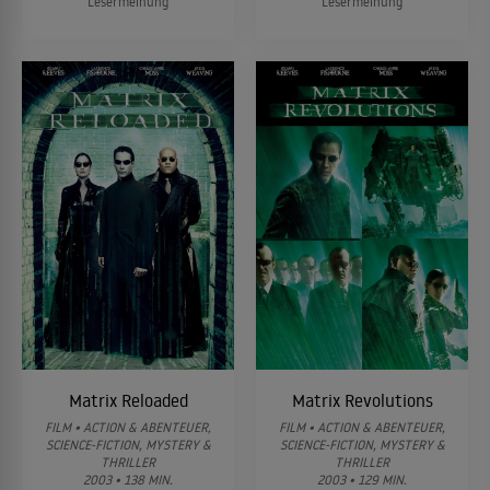
Lesermeinung
Lesermeinung
Matrix Reloaded
Matrix Revolutions
FILM • ACTION & ABENTEUER,
FILM • ACTION & ABENTEUER,
SCIENCE-FICTION, MYSTERY &
SCIENCE-FICTION, MYSTERY &
THRILLER
THRILLER
2003 • 138 MIN.
2003 • 129 MIN.