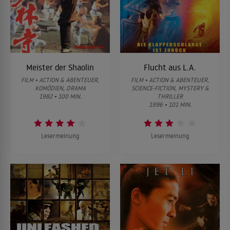
Meister der Shaolin
Flucht aus L.A.
FILM • ACTION & ABENTEUER,
FILM • ACTION & ABENTEUER,
KOMÖDIEN, DRAMA
SCIENCE-FICTION, MYSTERY &
1982 • 100 MIN.
THRILLER
1996 • 101 MIN.
Lesermeinung
Lesermeinung