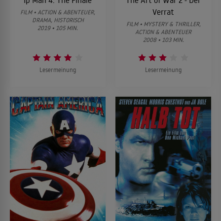
Ip Man 4: The Finale
The Art of War 2 - Der
Verrat
FILM • ACTION & ABENTEUER,
DRAMA, HISTORISCH
FILM • MYSTERY & THRILLER,
2019 • 105 MIN.
ACTION & ABENTEUER
2008 • 103 MIN.
Lesermeinung
Lesermeinung