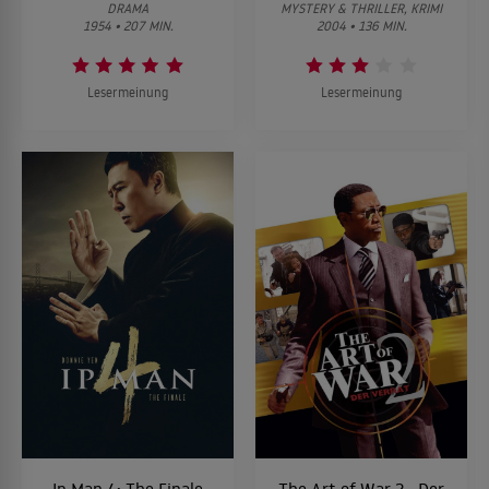
DRAMA
MYSTERY & THRILLER, KRIMI
1954 • 207 MIN.
2004 • 136 MIN.
Lesermeinung
Lesermeinung