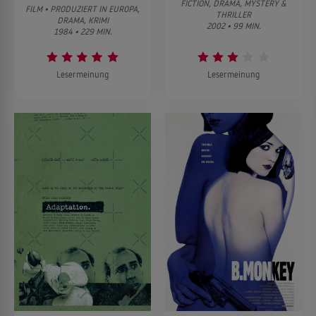
FICTION, DRAMA, MYSTERY &
FILM • PRODUZIERT IN EUROPA,
THRILLER
DRAMA, KRIMI
2002 • 99 MIN.
1984 • 229 MIN.
Lesermeinung
Lesermeinung