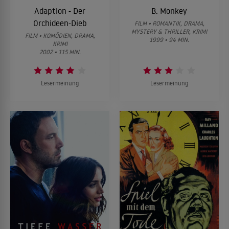
Adaption - Der
B. Monkey
Orchideen-Dieb
FILM • ROMANTIK, DRAMA,
MYSTERY & THRILLER, KRIMI
FILM • KOMÖDIEN, DRAMA,
1999 • 94 MIN.
KRIMI
2002 • 115 MIN.
Lesermeinung
Lesermeinung