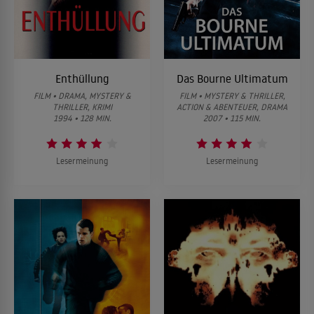
Enthüllung
Das Bourne Ultimatum
FILM • DRAMA, MYSTERY &
FILM • MYSTERY & THRILLER,
THRILLER, KRIMI
ACTION & ABENTEUER, DRAMA
1994 • 128 MIN.
2007 • 115 MIN.
Lesermeinung
Lesermeinung