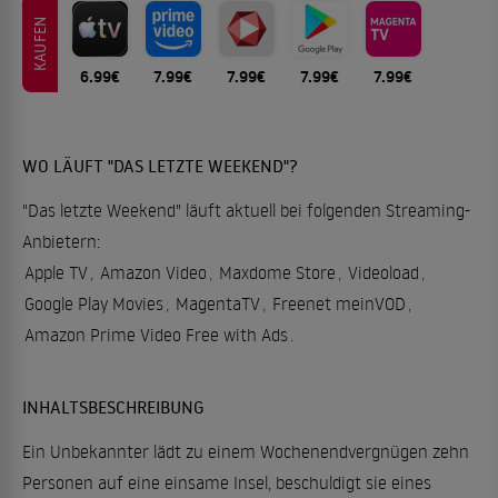
KAUFEN
6.99€
7.99€
7.99€
7.99€
7.99€
WO LÄUFT "DAS LETZTE WEEKEND"?
"Das letzte Weekend" läuft aktuell bei folgenden Streaming-
Anbietern:
Apple TV
,
Amazon Video
,
Maxdome Store
,
Videoload
,
Google Play Movies
,
MagentaTV
,
Freenet meinVOD
,
Amazon Prime Video Free with Ads
.
INHALTSBESCHREIBUNG
Ein Unbekannter lädt zu einem Wochenendvergnügen zehn
Personen auf eine einsame Insel, beschuldigt sie eines