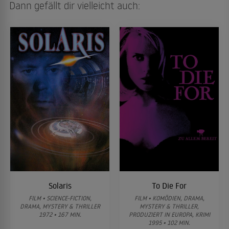
Dann gefällt dir vielleicht auch:
Solaris
To Die For
FILM • SCIENCE-FICTION,
FILM • KOMÖDIEN, DRAMA,
DRAMA, MYSTERY & THRILLER
MYSTERY & THRILLER,
1972 • 167 MIN.
PRODUZIERT IN EUROPA, KRIMI
1995 • 102 MIN.