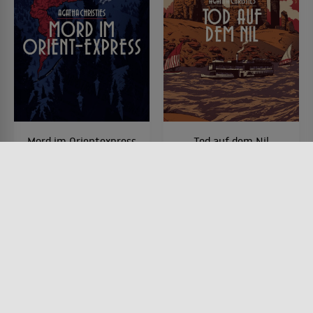
Mord im Orientexpress
Tod auf dem Nil
FILM • DRAMA, KRIMI, MYSTERY
FILM • DRAMA, KRIMI, MYSTERY
& THRILLER
& THRILLER
1974 • 128 MIN.
1978 • 140 MIN.
Lesermeinung
Lesermeinung