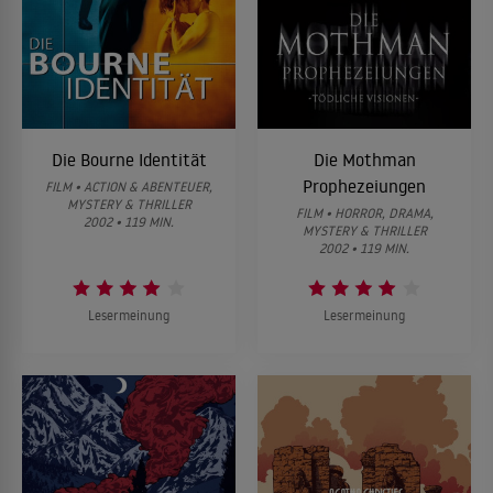
Die Bourne Identität
Die Mothman
Prophezeiungen
FILM • ACTION & ABENTEUER,
MYSTERY & THRILLER
FILM • HORROR, DRAMA,
2002 • 119 MIN.
MYSTERY & THRILLER
2002 • 119 MIN.
Lesermeinung
Lesermeinung