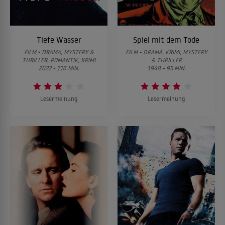
Tiefe Wasser
Spiel mit dem Tode
FILM • DRAMA, MYSTERY &
FILM • DRAMA, KRIMI, MYSTERY
THRILLER, ROMANTIK, KRIMI
& THRILLER
2022 • 116 MIN.
1948 • 95 MIN.
Lesermeinung
Lesermeinung