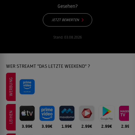
Gesehen?
JETZT BEWERTEN
Stand:
03.08.2026
WER STREAMT "DAS LETZTE WEEKEND" ?
WERBUNG
LEIHEN
3.99€
3.99€
1.99€
2.99€
2.99€
2.99€