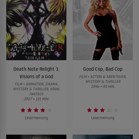
Death Note Relight 1:
Good Cop, Bad Cop
Visions of a God
FILM • ACTION & ABENTEUER,
MYSTERY & THRILLER
FILM • ANIMATION, DRAMA,
1994 • 95 MIN.
MYSTERY & THRILLER, KRIMI,
FANTASY
2007 • 131 MIN.
Lesermeinung
Lesermeinung