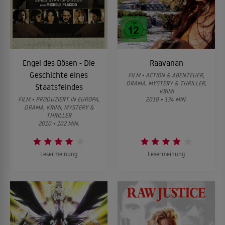
Engel des Bösen - Die
Raavanan
Geschichte eines
FILM • ACTION & ABENTEUER,
DRAMA, MYSTERY & THRILLER,
Staatsfeindes
KRIMI
FILM • PRODUZIERT IN EUROPA,
2010 • 134 MIN.
DRAMA, KRIMI, MYSTERY &
THRILLER
2010 • 102 MIN.
Lesermeinung
Lesermeinung