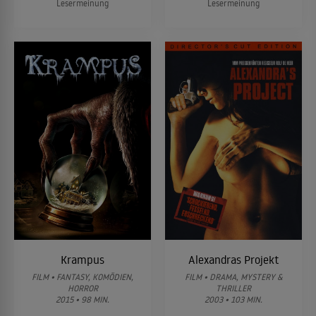
Lesermeinung
Lesermeinung
Krampus
Alexandras Projekt
FILM • FANTASY, KOMÖDIEN,
FILM • DRAMA, MYSTERY &
HORROR
THRILLER
2015 • 98 MIN.
2003 • 103 MIN.