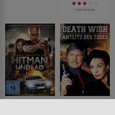
Lesermeinung
Hitman Undead
Death Wish 5 - Antlitz
des Todes
FILM • ACTION & ABENTEUER,
SCIENCE-FICTION, HORROR,