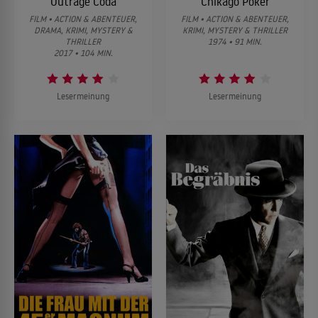
Outrage Coda
Chikago Poker
FILM • ACTION & ABENTEUER,
FILM • ACTION & ABENTEUER,
DRAMA, KRIMI, MYSTERY &
KRIMI, MYSTERY & THRILLER
THRILLER
1974 • 91 MIN.
2017 • 104 MIN.
Lesermeinung
Lesermeinung