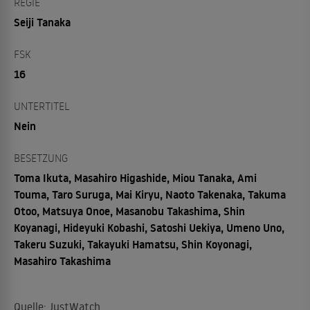
REGIE
Seiji Tanaka
FSK
16
UNTERTITEL
Nein
BESETZUNG
Toma Ikuta, Masahiro Higashide, Miou Tanaka, Ami
Touma, Taro Suruga, Mai Kiryu, Naoto Takenaka, Takuma
Otoo, Matsuya Onoe, Masanobu Takashima, Shin
Koyanagi, Hideyuki Kobashi, Satoshi Uekiya, Umeno Uno,
Takeru Suzuki, Takayuki Hamatsu, Shin Koyonagi,
Masahiro Takashima
Quelle: JustWatch