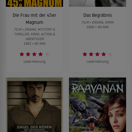
Die Frau mit der 45er
Das Begräbnis
Magnum
FILM • DRAMA, KRIMI
1996 • 99 MIN.
FILM • DRAMA, MYSTERY &
THRILLER, KRIMI, ACTION &
ABENTEUER
1981 • 80 MIN.
Lesermeinung
Lesermeinung