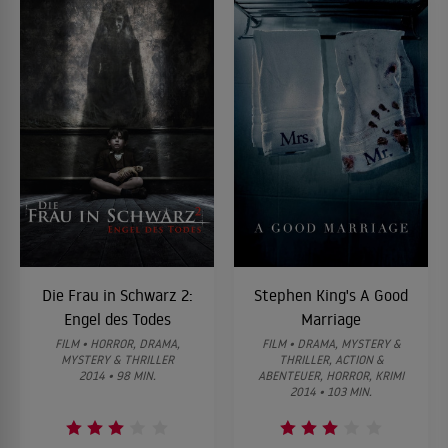
Die Frau in Schwarz 2:
Stephen King's A Good
Engel des Todes
Marriage
FILM • HORROR, DRAMA,
FILM • DRAMA, MYSTERY &
MYSTERY & THRILLER
THRILLER, ACTION &
2014 • 98 MIN.
ABENTEUER, HORROR, KRIMI
2014 • 103 MIN.