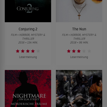
Conjuring 2
The Nun
FILM • HORROR, MYSTERY &
FILM • HORROR, MYSTERY &
THRILLER
THRILLER
2016 • 134 MIN.
2018 • 96 MIN.
Lesermeinung
Lesermeinung