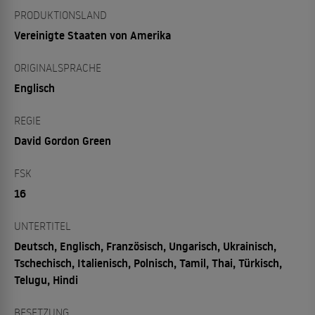
PRODUKTIONSLAND
Vereinigte Staaten von Amerika
ORIGINALSPRACHE
Englisch
REGIE
David Gordon Green
FSK
16
UNTERTITEL
Deutsch, Englisch, Französisch, Ungarisch, Ukrainisch,
Tschechisch, Italienisch, Polnisch, Tamil, Thai, Türkisch,
Telugu, Hindi
BESETZUNG