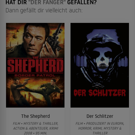
HAT DIR
"DER FÄNGER"
GEFALLEN?
Dann gefällt dir vielleicht auch:
The Shepherd
Der Schlitzer
FILM • MYSTERY & THRILLER,
FILM • PRODUZIERT IN EUROPA,
ACTION & ABENTEUER, KRIMI
HORROR, KRIMI, MYSTERY &
2008 • 95 MIN.
THRILLER