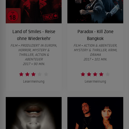
Land of Smiles - Reise
Paradox - Kill Zone
ohne Wiederkehr
Bangkok
FILM • PRODUZIERT IN EUROPA,
FILM • ACTION & ABENTEUER,
HORROR, MYSTERY &
MYSTERY & THRILLER, KRIMI,
THRILLER, ACTION &
DRAMA
ABENTEUER
2017 • 101 MIN.
2017 • 90 MIN.
Lesermeinung
Lesermeinung