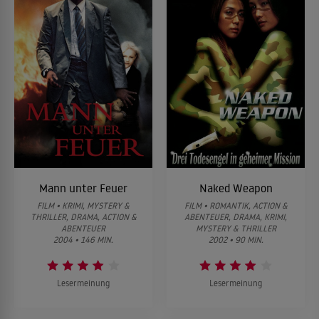
Mann unter Feuer
Naked Weapon
FILM • KRIMI, MYSTERY &
FILM • ROMANTIK, ACTION &
THRILLER, DRAMA, ACTION &
ABENTEUER, DRAMA, KRIMI,
ABENTEUER
MYSTERY & THRILLER
2004 • 146 MIN.
2002 • 90 MIN.
Lesermeinung
Lesermeinung