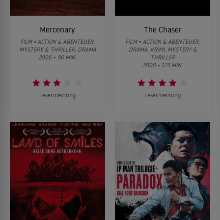
Mercenary
The Chaser
FILM • ACTION & ABENTEUER,
FILM • ACTION & ABENTEUER,
MYSTERY & THRILLER, DRAMA
DRAMA, KRIMI, MYSTERY &
2006 • 96 MIN.
THRILLER
2008 • 125 MIN.
Lesermeinung
Lesermeinung