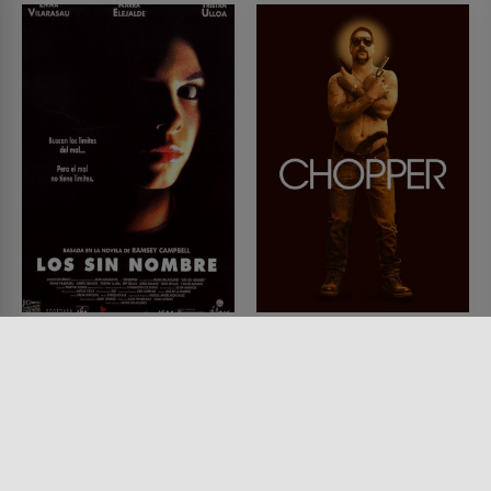
The Nameless
Chopper
FILM • HORROR, DRAMA,
FILM • DRAMA, KRIMI, MYSTERY
MYSTERY & THRILLER,
& THRILLER
PRODUZIERT IN EUROPA
2000 • 94 MIN.
1999 • 102 MIN.
Lesermeinung
Lesermeinung