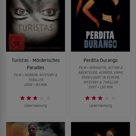
Turistas - Mörderisches
Perdita Durango
Paradies
FILM • ROMANTIK, ACTION &
ABENTEUER, HORROR, KRIMI,
FILM • HORROR, MYSTERY &
PRODUZIERT IN EUROPA,
THRILLER
MYSTERY & THRILLER
2006 • 93 MIN.
1997 • 130 MIN.
Lesermeinung
Lesermeinung