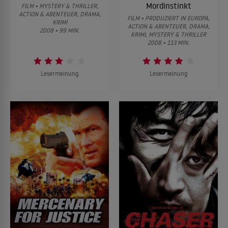
Mordinstinkt
FILM • MYSTERY & THRILLER,
ACTION & ABENTEUER, DRAMA,
FILM • PRODUZIERT IN EUROPA,
KRIMI
ACTION & ABENTEUER, DRAMA,
2008 • 99 MIN.
KRIMI, MYSTERY & THRILLER
2008 • 113 MIN.
Lesermeinung
Lesermeinung