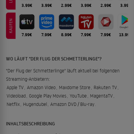
3.99€
3.99€
2.99€
3.99€
2.99€
3.99€
KAUFEN
7.99€
7.99€
8.99€
7.99€
7.99€
13.99€
WO LÄUFT "DER FLUG DER SCHMETTERLINGE"?
"Der Flug der Schmetterlinge" läuft aktuell bei folgenden
Streaming-Anbietern:
Apple TV
,
Amazon Video
,
Maxdome Store
,
Rakuten TV
,
Videoload
,
Google Play Movies
,
YouTube
,
MagentaTV
,
Netflix
,
Hugendubel
,
Amazon DVD / Blu-ray
.
INHALTSBESCHREIBUNG