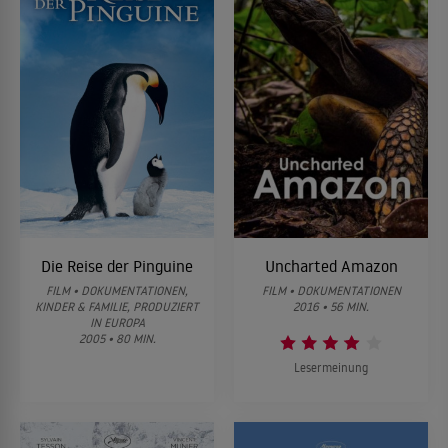
Die Reise der Pinguine
Uncharted Amazon
FILM • DOKUMENTATIONEN,
FILM • DOKUMENTATIONEN
KINDER & FAMILIE, PRODUZIERT
2016 • 56 MIN.
IN EUROPA
2005 • 80 MIN.
Lesermeinung