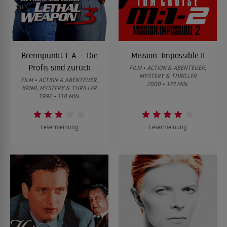
Brennpunkt L.A. – Die
Mission: Impossible II
Profis sind zurück
FILM • ACTION & ABENTEUER,
MYSTERY & THRILLER
FILM • ACTION & ABENTEUER,
2000 • 123 MIN.
KRIMI, MYSTERY & THRILLER
1992 • 118 MIN.
Lesermeinung
Lesermeinung