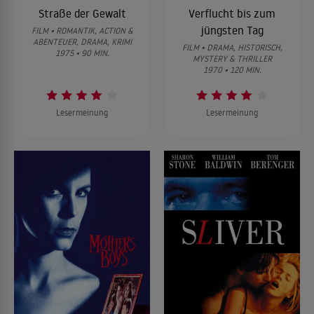
Straße der Gewalt
Verflucht bis zum
jüngsten Tag
FILM • ROMANTIK, ACTION &
ABENTEUER, DRAMA, KRIMI
FILM • DRAMA, HISTORISCH,
1975 • 90 MIN.
MYSTERY & THRILLER
1970 • 120 MIN.
Lesermeinung
Lesermeinung