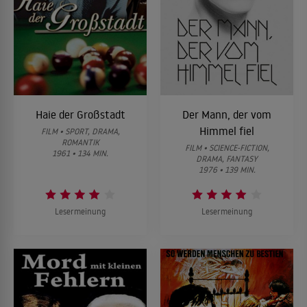
Haie der Großstadt
Der Mann, der vom
Himmel fiel
FILM • SPORT, DRAMA,
ROMANTIK
FILM • SCIENCE-FICTION,
1961 • 134 MIN.
DRAMA, FANTASY
1976 • 139 MIN.
Lesermeinung
Lesermeinung