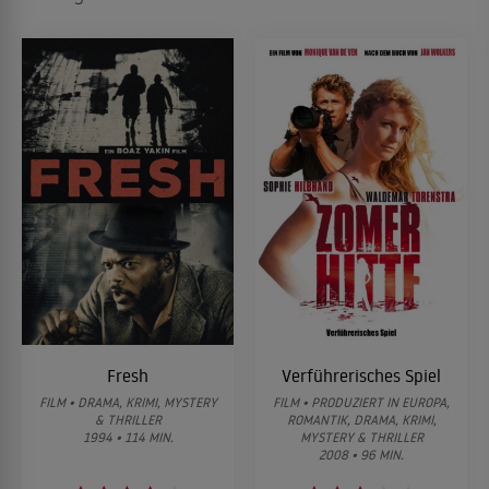
Fresh
Verführerisches Spiel
FILM • DRAMA, KRIMI, MYSTERY
FILM • PRODUZIERT IN EUROPA,
& THRILLER
ROMANTIK, DRAMA, KRIMI,
1994 • 114 MIN.
MYSTERY & THRILLER
2008 • 96 MIN.