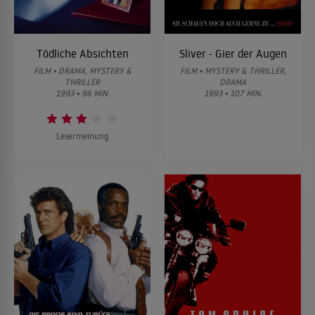
Tödliche Absichten
Sliver - Gier der Augen
FILM • DRAMA, MYSTERY &
FILM • MYSTERY & THRILLER,
THRILLER
DRAMA
1993 • 96 MIN.
1993 • 107 MIN.
Lesermeinung