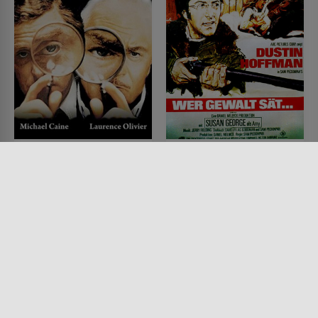
Mord mit kleinen
Wer Gewalt sät...
Fehlern
FILM • DRAMA, KRIMI, MYSTERY
& THRILLER
FILM • MYSTERY & THRILLER,
1971 • 116 MIN.
KRIMI
1972 • 138 MIN.
Lesermeinung
Lesermeinung