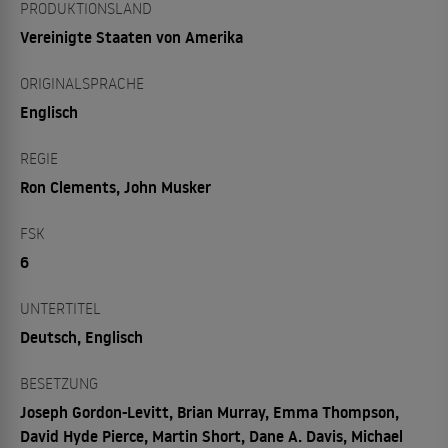
PRODUKTIONSLAND
Vereinigte Staaten von Amerika
ORIGINALSPRACHE
Englisch
REGIE
Ron Clements, John Musker
FSK
6
UNTERTITEL
Deutsch, Englisch
BESETZUNG
Joseph Gordon-Levitt, Brian Murray, Emma Thompson,
David Hyde Pierce, Martin Short, Dane A. Davis, Michael