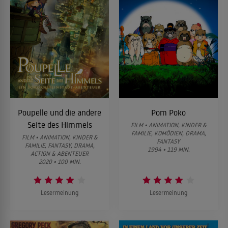
Poupelle und die andere
Pom Poko
Seite des Himmels
FILM • ANIMATION, KINDER &
FAMILIE, KOMÖDIEN, DRAMA,
FILM • ANIMATION, KINDER &
FANTASY
FAMILIE, FANTASY, DRAMA,
1994 • 119 MIN.
ACTION & ABENTEUER
2020 • 100 MIN.
Lesermeinung
Lesermeinung