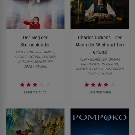
Der Sieg der
Charles Dickens - Der
Sternenkinder
Mann der Weihnachten
erfand
FILM • KINDER & FAMILIE,
SCIENCE-FICTION, FANTASY,
FILM • KOMÖDIEN, DRAMA,
ACTION & ABENTEUER
PRODUZIERT IN EUROPA,
1978 • 95 MIN.
KINDER & FAMILIE, HISTORISCH
2017 • 104 MIN.
Lesermeinung
Lesermeinung