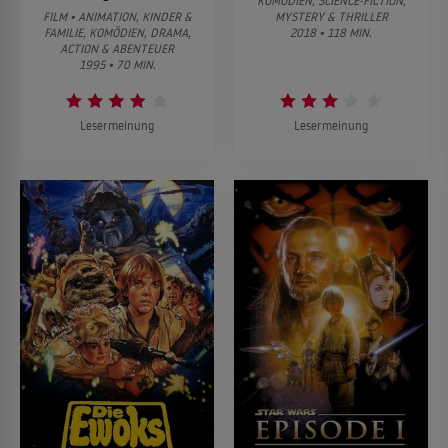
KOMÖDIEN, SCIENCE-FICTION,
FILM • ANIMATION, KINDER &
MYSTERY & THRILLER
FAMILIE, KOMÖDIEN, DRAMA,
2018 • 118 MIN.
ACTION & ABENTEUER
1995 • 70 MIN.
Lesermeinung
Lesermeinung