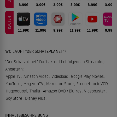
3.99€
3.99€
3.99€
3.99€
3.99€
3.99€
KAUFEN
11.99€
11.99€
9.99€
11.99€
11.99€
9.99€
WO LÄUFT "DER SCHATZPLANET"?
"Der Schatzplanet" läuft aktuell bei folgenden Streaming-
Anbietern:
Apple TV
,
Amazon Video
,
Videoload
,
Google Play Movies
,
YouTube
,
MagentaTV
,
Maxdome Store
,
Freenet meinVOD
,
Hugendubel
,
Thalia
,
Amazon DVD / Blu-ray
,
Videobuster
,
Sky Store
,
Disney Plus
.
INHALTSBESCHREIBUNG