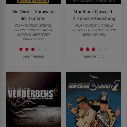
Die Ewoks - Karawane
Star Wars: Episode I -
der Tapferen
Die dunkle Bedrohung
FILM • FANTASY, SCIENCE-
FILM • FANTASY, ACTION &
FICTION, KINDER & FAMILIE,
ABENTEUER, SCIENCE-FICTION
ACTION & ABENTEUER
1999 • 130 MIN.
1984 • 97 MIN.
Lesermeinung
Lesermeinung