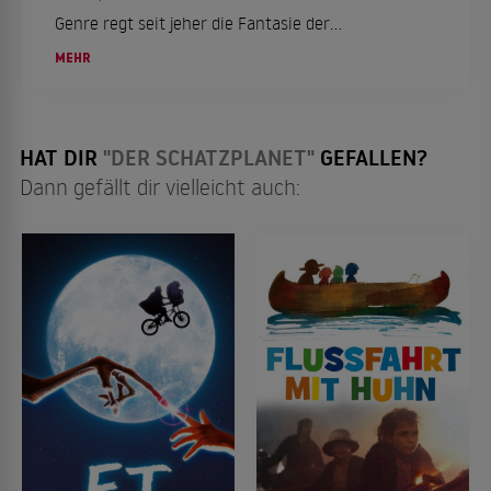
Genre regt seit jeher die Fantasie der
Filmemacher und -zuschauer an. Ein Überblick
MEHR
über die besten Science-Fiction-Filme bei den
Streaming-...
HAT DIR
"DER SCHATZPLANET"
GEFALLEN?
Dann gefällt dir vielleicht auch: