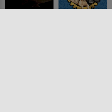
Die Erfindung des
Inspektor Gadget 2
Verderbens
FILM • KOMÖDIEN, KINDER &
FAMILIE, ACTION & ABENTEUER,
FILM • FANTASY, SCIENCE-
SCIENCE-FICTION, KRIMI
FICTION, PRODUZIERT IN
2003 • 89 MIN.
EUROPA, ANIMATION, ACTION &
ABENTEUER
1958 • 83 MIN.
Lesermeinung
Lesermeinung