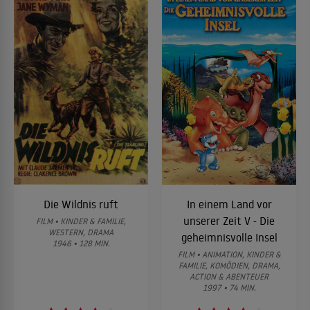
Die Wildnis ruft
In einem Land vor
unserer Zeit V - Die
FILM • KINDER & FAMILIE,
WESTERN, DRAMA
geheimnisvolle Insel
1946 • 128 MIN.
FILM • ANIMATION, KINDER &
FAMILIE, KOMÖDIEN, DRAMA,
ACTION & ABENTEUER
1997 • 74 MIN.