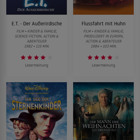
E.T. - Der Außerirdische
Flussfahrt mit Huhn
FILM • KINDER & FAMILIE,
FILM • KINDER & FAMILIE,
SCIENCE-FICTION, ACTION &
PRODUZIERT IN EUROPA,
ABENTEUER
ACTION & ABENTEUER
1982 • 115 MIN.
1984 • 103 MIN.
Lesermeinung
Lesermeinung