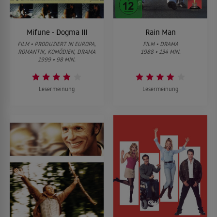
Mifune - Dogma III
Rain Man
FILM • PRODUZIERT IN EUROPA,
FILM • DRAMA
ROMANTIK, KOMÖDIEN, DRAMA
1988 • 134 MIN.
1999 • 98 MIN.
Lesermeinung
Lesermeinung