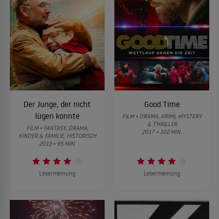
Der Junge, der nicht
Good Time
lügen konnte
FILM • DRAMA, KRIMI, MYSTERY
& THRILLER
FILM • FANTASY, DRAMA,
2017 • 102 MIN.
KINDER & FAMILIE, HISTORISCH
2013 • 95 MIN.
Lesermeinung
Lesermeinung