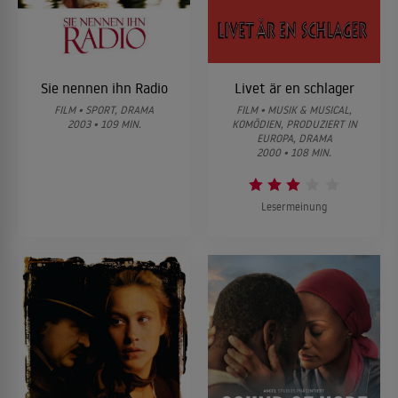
Sie nennen ihn Radio
Livet är en schlager
FILM • SPORT, DRAMA
FILM • MUSIK & MUSICAL,
2003 • 109 MIN.
KOMÖDIEN, PRODUZIERT IN
EUROPA, DRAMA
2000 • 108 MIN.
Lesermeinung