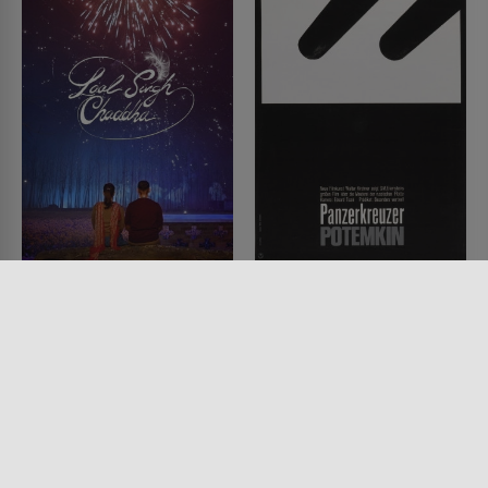
Laal Singh Chaddha
Panzerkreuzer
Potemkin
FILM • ROMANTIK, KOMÖDIEN,
DRAMA
FILM • KRIEG & MILITÄR,
2022 • 164 MIN.
DRAMA, HISTORISCH, MYSTERY
& THRILLER
1925 • 75 MIN.
Lesermeinung
Lesermeinung