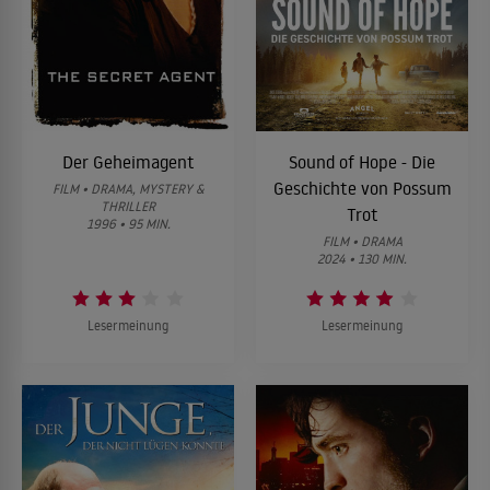
Der Geheimagent
Sound of Hope - Die
Geschichte von Possum
FILM • DRAMA, MYSTERY &
THRILLER
Trot
1996 • 95 MIN.
FILM • DRAMA
2024 • 130 MIN.
Lesermeinung
Lesermeinung