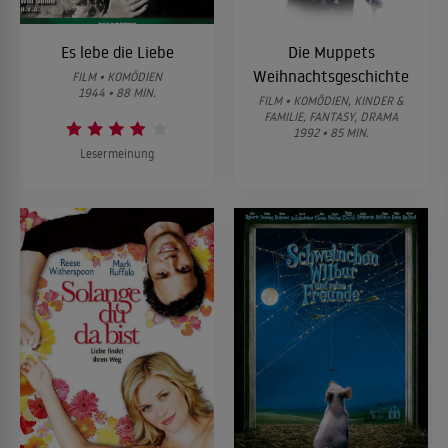
Es lebe die Liebe
Die Muppets
Weihnachtsgeschichte
FILM • KOMÖDIEN
1944 • 88 MIN.
FILM • KOMÖDIEN, KINDER &
FAMILIE, FANTASY, DRAMA
1992 • 85 MIN.
Lesermeinung