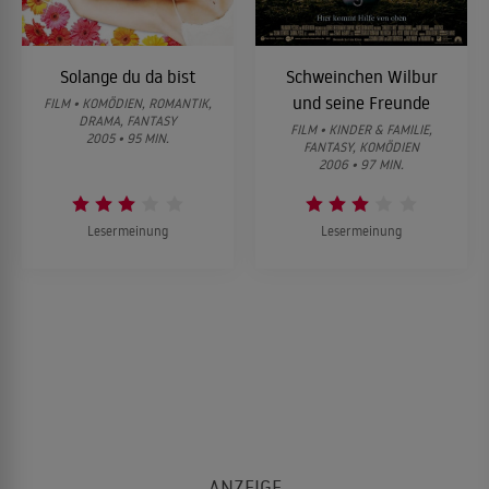
Solange du da bist
Schweinchen Wilbur
und seine Freunde
FILM • KOMÖDIEN, ROMANTIK,
DRAMA, FANTASY
FILM • KINDER & FAMILIE,
2005 • 95 MIN.
FANTASY, KOMÖDIEN
2006 • 97 MIN.
Lesermeinung
Lesermeinung