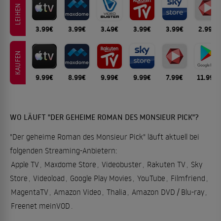
LEIHEN
3.99€
3.99€
3.49€
3.99€
3.99€
2.99€
KAUFEN
9.99€
8.99€
9.99€
9.99€
7.99€
11.99€
WO LÄUFT "DER GEHEIME ROMAN DES MONSIEUR PICK"?
"Der geheime Roman des Monsieur Pick" läuft aktuell bei
folgenden Streaming-Anbietern:
Apple TV
,
Maxdome Store
,
Videobuster
,
Rakuten TV
,
Sky
Store
,
Videoload
,
Google Play Movies
,
YouTube
,
Filmfriend
,
MagentaTV
,
Amazon Video
,
Thalia
,
Amazon DVD / Blu-ray
,
Freenet meinVOD
.