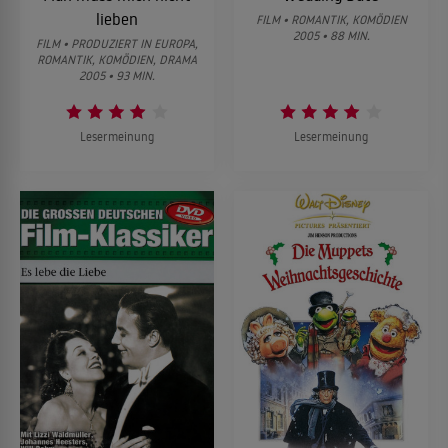
lieben
FILM • ROMANTIK, KOMÖDIEN
2005 • 88 MIN.
FILM • PRODUZIERT IN EUROPA,
ROMANTIK, KOMÖDIEN, DRAMA
2005 • 93 MIN.
Lesermeinung
Lesermeinung