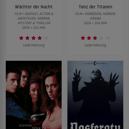
Wächter der Nacht
Tanz der Titanen
FILM • FANTASY, ACTION &
FILM • KOMÖDIEN, HORROR,
ABENTEUER, HORROR,
DRAMA
MYSTERY & THRILLER
2024 • 104 MIN.
2004 • 114 MIN.
Lesermeinung
Lesermeinung