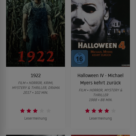
1922
Halloween IV - Michael
Myers kehrt zurück
FILM • HORROR, KRIMI,
MYSTERY & THRILLER, DRAMA
FILM • HORROR, MYSTERY &
2017 • 102 MIN.
THRILLER
1988 • 88 MIN.
Lesermeinung
Lesermeinung