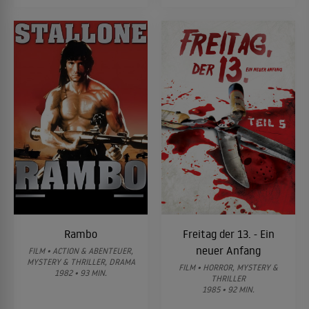
Rambo
Freitag der 13. - Ein
neuer Anfang
FILM • ACTION & ABENTEUER,
MYSTERY & THRILLER, DRAMA
FILM • HORROR, MYSTERY &
1982 • 93 MIN.
THRILLER
1985 • 92 MIN.