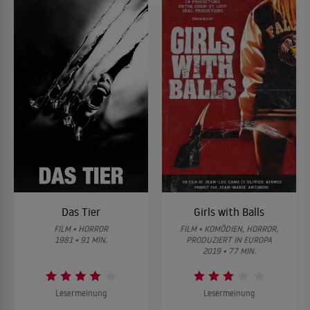
Das Tier
Girls with Balls
FILM • HORROR
FILM • KOMÖDIEN, HORROR,
1981 • 91 MIN.
PRODUZIERT IN EUROPA
2019 • 77 MIN.
Lesermeinung
Lesermeinung