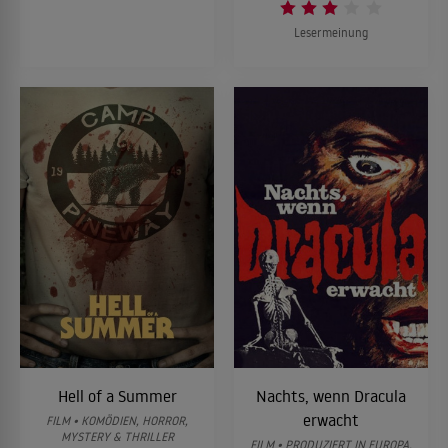
Lesermeinung
Hell of a Summer
Nachts, wenn Dracula
erwacht
FILM • KOMÖDIEN, HORROR,
MYSTERY & THRILLER
FILM • PRODUZIERT IN EUROPA,