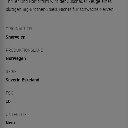
Thriller und Horrorfilm wird der Zuschauer Zeuge eines
blutigen Big-Brother-Spiels. Nichts für schwache Nerven!
ORIGINALTITEL
Snarveien
PRODUKTIONSLAND
Norwegen
REGIE
Severin Eskeland
FSK
16
UNTERTITEL
Nein