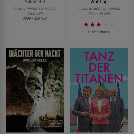
Silent Hill
WolfCop
FILM • HORROR, MYSTERY &
FILM • KOMÖDIEN, HORROR
THRILLER
2014 • 79 MIN.
2006 • 125 MIN.
Lesermeinung