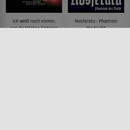
Ich weiß noch immer,
Nosferatu - Phantom
was du letzten Sommer
der Nacht
getan hast
FILM • HORROR, DRAMA,
PRODUZIERT IN EUROPA
FILM • HORROR, MYSTERY &
1979 • 107 MIN.
THRILLER
1998 • 100 MIN.
Lesermeinung
Lesermeinung