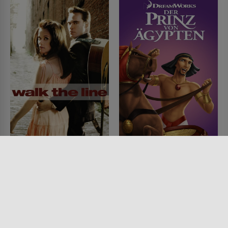
Walk the Line
Der Prinz von Ägypten
FILM • ROMANTIK, MUSIK &
FILM • ANIMATION, KINDER &
MUSICAL, DRAMA
FAMILIE, FANTASY, DRAMA
2005 • 136 MIN.
1998 • 99 MIN.
Lesermeinung
Lesermeinung