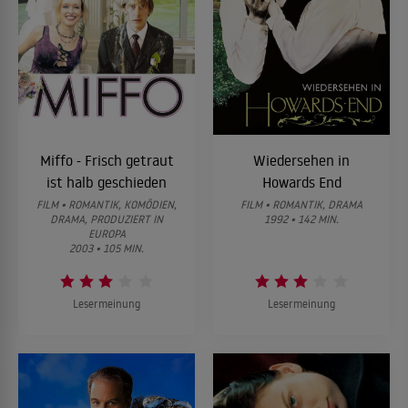
Miffo - Frisch getraut
Wiedersehen in
ist halb geschieden
Howards End
FILM • ROMANTIK, KOMÖDIEN,
FILM • ROMANTIK, DRAMA
DRAMA, PRODUZIERT IN
1992 • 142 MIN.
EUROPA
2003 • 105 MIN.
Lesermeinung
Lesermeinung