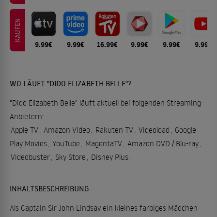
KAUFEN
9.99€
9.99€
16.99€
9.99€
9.99€
9.99€
WO LÄUFT "DIDO ELIZABETH BELLE"?
"Dido Elizabeth Belle" läuft aktuell bei folgenden Streaming-
Anbietern:
Apple TV
,
Amazon Video
,
Rakuten TV
,
Videoload
,
Google
Play Movies
,
YouTube
,
MagentaTV
,
Amazon DVD / Blu-ray
,
Videobuster
,
Sky Store
,
Disney Plus
.
INHALTSBESCHREIBUNG
Als Captain Sir John Lindsay ein kleines farbiges Mädchen