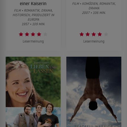
einer Kaiserin
FILM • KOMÖDIEN, ROMANTIK,
DRAMA
FILM • ROMANTIK, DRAMA,
2007 • 106 MIN.
HISTORISCH, PRODUZIERT IN
EUROPA
1957 • 109 MIN.
Lesermeinung
Lesermeinung