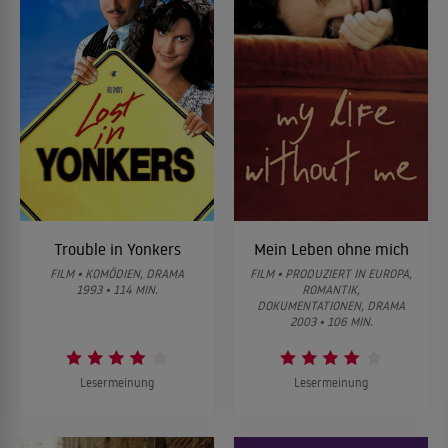
Trouble in Yonkers
Mein Leben ohne mich
FILM • KOMÖDIEN, DRAMA
FILM • PRODUZIERT IN EUROPA,
1993 • 114 MIN.
ROMANTIK,
DOKUMENTATIONEN, DRAMA
2003 • 106 MIN.
Lesermeinung
Lesermeinung