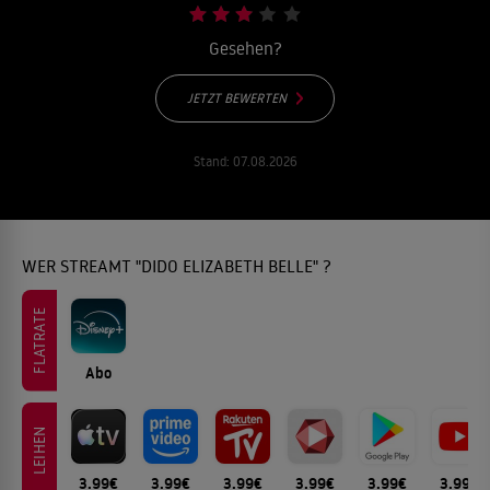
Gesehen?
JETZT BEWERTEN
Stand:
07.08.2026
WER STREAMT "DIDO ELIZABETH BELLE" ?
FLATRATE
Abo
LEIHEN
3.99€
3.99€
3.99€
3.99€
3.99€
3.99€