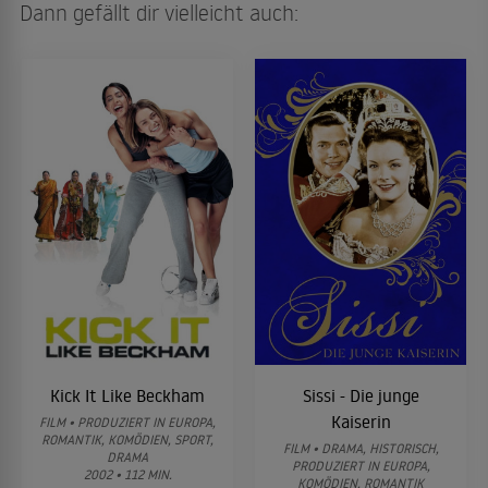
Dann gefällt dir vielleicht auch:
Kick It Like Beckham
Sissi - Die junge
Kaiserin
FILM • PRODUZIERT IN EUROPA,
ROMANTIK, KOMÖDIEN, SPORT,
FILM • DRAMA, HISTORISCH,
DRAMA
PRODUZIERT IN EUROPA,
2002 • 112 MIN.
KOMÖDIEN, ROMANTIK