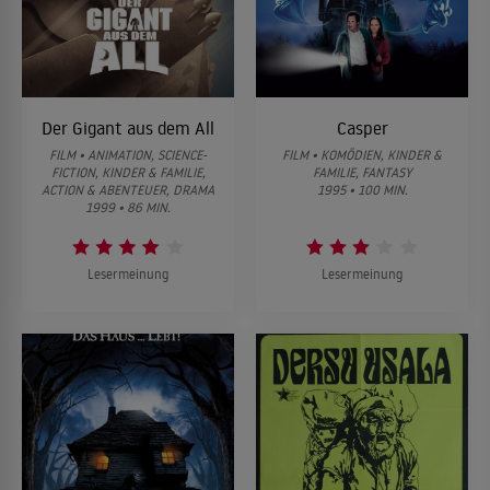
Der Gigant aus dem All
Casper
FILM • ANIMATION, SCIENCE-
FILM • KOMÖDIEN, KINDER &
FICTION, KINDER & FAMILIE,
FAMILIE, FANTASY
ACTION & ABENTEUER, DRAMA
1995 • 100 MIN.
1999 • 86 MIN.
Lesermeinung
Lesermeinung