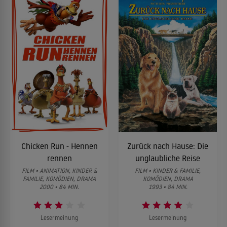
Chicken Run - Hennen
Zurück nach Hause: Die
rennen
unglaubliche Reise
FILM • ANIMATION, KINDER &
FILM • KINDER & FAMILIE,
FAMILIE, KOMÖDIEN, DRAMA
KOMÖDIEN, DRAMA
2000 • 84 MIN.
1993 • 84 MIN.
Lesermeinung
Lesermeinung