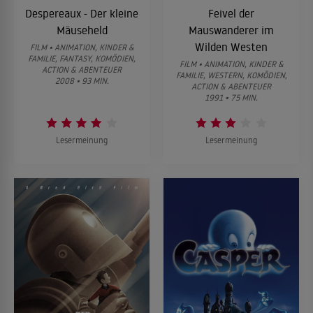
Despereaux - Der kleine
Feivel der
Mäuseheld
Mauswanderer im
Wilden Westen
FILM • ANIMATION, KINDER &
FAMILIE, FANTASY, KOMÖDIEN,
FILM • ANIMATION, KINDER &
ACTION & ABENTEUER
FAMILIE, WESTERN, KOMÖDIEN,
2008 • 93 MIN.
ACTION & ABENTEUER
1991 • 75 MIN.
Lesermeinung
Lesermeinung