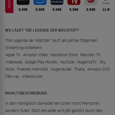
KAUFEN
9.99€
9.99€
9.99€
9.99€
9.99€
11.99€
WO LÄUFT "DIE LEGENDE DER WÄCHTER"?
"Die Legende der Wächter" läuft aktuell bei folgenden
Streaming-Anbietern:
Apple TV
,
Amazon Video
,
Maxdome Store
,
Rakuten TV
,
Videoload
,
Google Play Movies
,
YouTube
,
MagentaTV
,
Sky
Store
,
Freenet meinVOD
,
Hugendubel
,
Thalia
,
Amazon DVD
/ Blu-ray
,
Videobuster
.
INHALTSBESCHREIBUNG
In dem Königreich Ga'Hoole herrschen nicht Menschen,
sondern Eulen. Doch die Idylle wird jäh gestört durch den