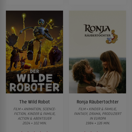
The Wild Robot
Ronja Räubertochter
FILM • ANIMATION, SCIENCE-
FILM • KINDER & FAMILIE,
FICTION, KINDER & FAMILIE,
FANTASY, DRAMA, PRODUZIERT
ACTION & ABENTEUER
IN EUROPA
2024 • 102 MIN.
1984 • 126 MIN.