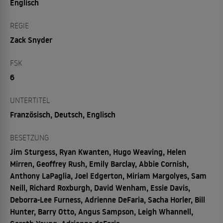
Englisch
REGIE
Zack Snyder
FSK
6
UNTERTITEL
Französisch, Deutsch, Englisch
BESETZUNG
Jim Sturgess, Ryan Kwanten, Hugo Weaving, Helen
Mirren, Geoffrey Rush, Emily Barclay, Abbie Cornish,
Anthony LaPaglia, Joel Edgerton, Miriam Margolyes, Sam
Neill, Richard Roxburgh, David Wenham, Essie Davis,
Deborra-Lee Furness, Adrienne DeFaria, Sacha Horler, Bill
Hunter, Barry Otto, Angus Sampson, Leigh Whannell,