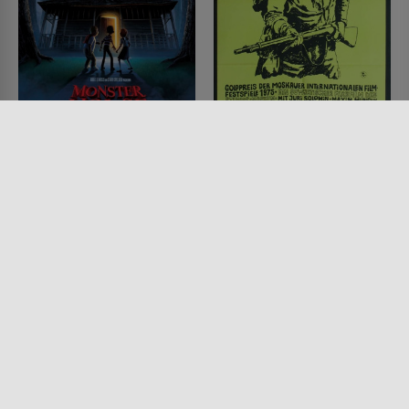
Monster House
Uzala, der Kirgise
FILM • ANIMATION, KINDER &
FILM • DRAMA, ACTION &
FAMILIE, KOMÖDIEN, FANTASY
ABENTEUER
2006 • 91 MIN.
1975 • 141 MIN.
Lesermeinung
Lesermeinung