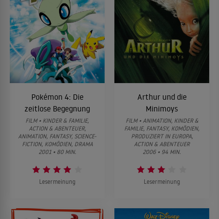
Pokémon 4: Die
Arthur und die
zeitlose Begegnung
Minimoys
FILM • KINDER & FAMILIE,
FILM • ANIMATION, KINDER &
ACTION & ABENTEUER,
FAMILIE, FANTASY, KOMÖDIEN,
ANIMATION, FANTASY, SCIENCE-
PRODUZIERT IN EUROPA,
FICTION, KOMÖDIEN, DRAMA
ACTION & ABENTEUER
2001 • 80 MIN.
2006 • 94 MIN.
Lesermeinung
Lesermeinung