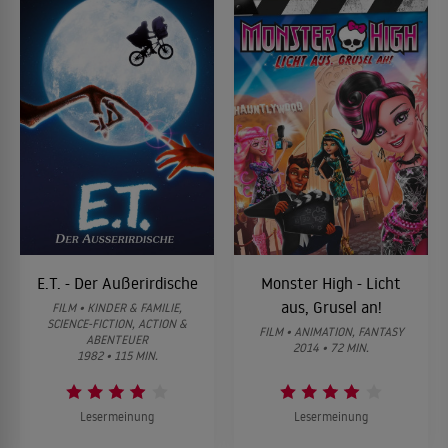
E.T. - Der Außerirdische
Monster High - Licht
aus, Grusel an!
FILM • KINDER & FAMILIE,
SCIENCE-FICTION, ACTION &
FILM • ANIMATION, FANTASY
ABENTEUER
2014 • 72 MIN.
1982 • 115 MIN.
Lesermeinung
Lesermeinung