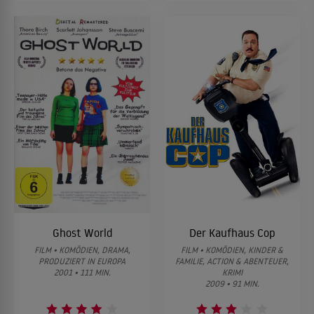
Ghost World
Der Kaufhaus Cop
FILM • KOMÖDIEN, DRAMA,
FILM • KOMÖDIEN, KINDER &
PRODUZIERT IN EUROPA
FAMILIE, ACTION & ABENTEUER,
2001 • 111 MIN.
KRIMI
2009 • 91 MIN.