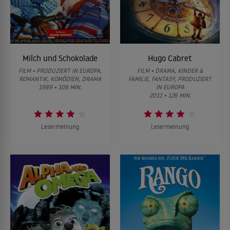
Milch und Schokolade
Hugo Cabret
FILM • PRODUZIERT IN EUROPA,
FILM • DRAMA, KINDER &
ROMANTIK, KOMÖDIEN, DRAMA
FAMILIE, FANTASY, PRODUZIERT
1989 • 108 MIN.
IN EUROPA
2011 • 126 MIN.
Lesermeinung
Lesermeinung