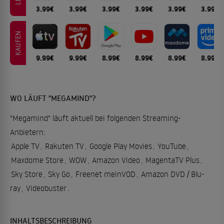
3.99€
3.99€
3.99€
3.99€
3.99€
3.99€
KAUFEN
9.99€
9.99€
8.99€
8.99€
8.99€
8.99€
WO LÄUFT "MEGAMIND"?
"Megamind" läuft aktuell bei folgenden Streaming-
Anbietern:
Apple TV
,
Rakuten TV
,
Google Play Movies
,
YouTube
,
Maxdome Store
,
WOW
,
Amazon Video
,
MagentaTV Plus
,
Sky Store
,
Sky Go
,
Freenet meinVOD
,
Amazon DVD / Blu-
ray
,
Videobuster
.
INHALTSBESCHREIBUNG