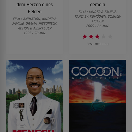
dem Herzen eines
gemein
Helden
FILM • KINDER & FAMILIE,
FANTASY, KOMÖDIEN, SCIENCE-
FILM • ANIMATION, KINDER &
FICTION
FAMILIE, DRAMA, HISTORISCH,
2009 • 86 MIN.
ACTION & ABENTEUER
1995 • 78 MIN.
Lesermeinung