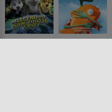
Alpha & Omega 4 – Der
Rango
Geist der
FILM • ANIMATION, KINDER &
FAMILIE, WESTERN, KOMÖDIEN,
Säbelzahnhöhle
ACTION & ABENTEUER, DRAMA
FILM • ANIMATION, KINDER &
2011 • 107 MIN.
FAMILIE, FANTASY, ACTION &
ABENTEUER, KOMÖDIEN,
DRAMA, MYSTERY & THRILLER
2014 • 53 MIN.
Lesermeinung
Lesermeinung