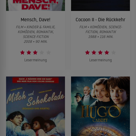
Mensch, Dave!
Cocoon II - Die Rückkehr
FILM • KINDER & FAMILIE,
FILM • KOMÖDIEN, SCIENCE-
KOMÖDIEN, ROMANTIK,
FICTION, ROMANTIK
SCIENCE-FICTION
1988 • 116 MIN.
2008 • 90 MIN.
Lesermeinung
Lesermeinung