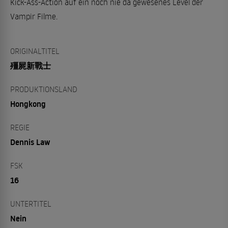
Kick-Ass-Action auf ein noch nie da gewesenes Level der
Vampir Filme.
ORIGINALTITEL
殭屍新戰士
PRODUKTIONSLAND
Hongkong
REGIE
Dennis Law
FSK
16
UNTERTITEL
Nein