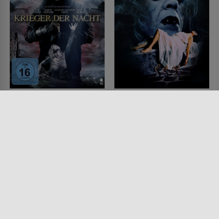
Krieger der Nacht - Wo
Subspecies III -
das Böse begraben liegt
Bloodlust
FILM • HORROR, MYSTERY &
FILM • FANTASY, HORROR,
THRILLER
MYSTERY & THRILLER
2010 • 99 MIN.
1994 • 83 MIN.
Lesermeinung
Lesermeinung