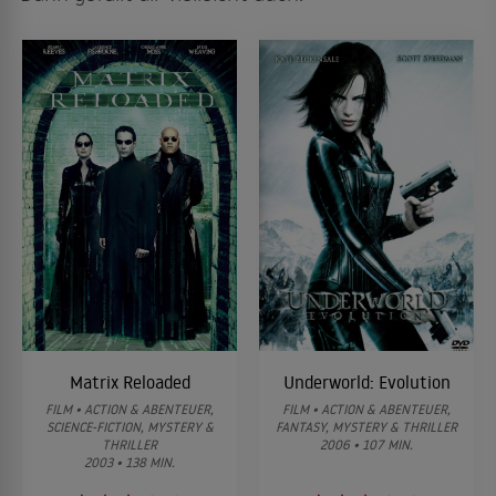
Matrix Reloaded
Underworld: Evolution
FILM • ACTION & ABENTEUER,
FILM • ACTION & ABENTEUER,
SCIENCE-FICTION, MYSTERY &
FANTASY, MYSTERY & THRILLER
THRILLER
2006 • 107 MIN.
2003 • 138 MIN.