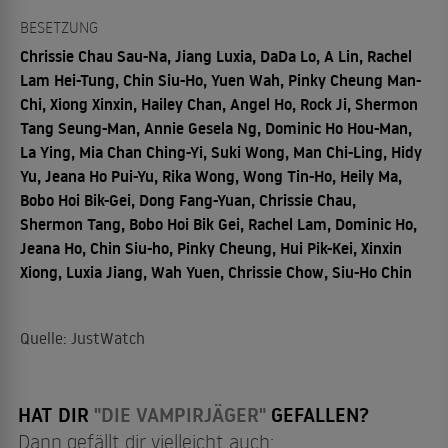
BESETZUNG
Chrissie Chau Sau-Na, Jiang Luxia, DaDa Lo, A Lin, Rachel
Lam Hei-Tung, Chin Siu-Ho, Yuen Wah, Pinky Cheung Man-
Chi, Xiong Xinxin, Hailey Chan, Angel Ho, Rock Ji, Shermon
Tang Seung-Man, Annie Gesela Ng, Dominic Ho Hou-Man,
La Ying, Mia Chan Ching-Yi, Suki Wong, Man Chi-Ling, Hidy
Yu, Jeana Ho Pui-Yu, Rika Wong, Wong Tin-Ho, Heily Ma,
Bobo Hoi Bik-Gei, Dong Fang-Yuan, Chrissie Chau,
Shermon Tang, Bobo Hoi Bik Gei, Rachel Lam, Dominic Ho,
Jeana Ho, Chin Siu-ho, Pinky Cheung, Hui Pik-Kei, Xinxin
Xiong, Luxia Jiang, Wah Yuen, Chrissie Chow, Siu-Ho Chin
Quelle: JustWatch
HAT DIR
"DIE VAMPIRJÄGER"
GEFALLEN?
Dann gefällt dir vielleicht auch: