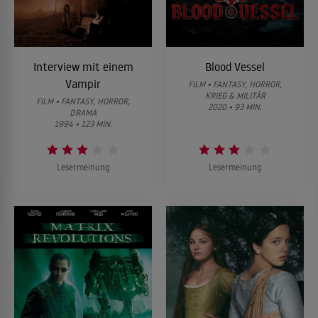
Interview mit einem
Blood Vessel
Vampir
FILM • FANTASY, HORROR,
KRIEG & MILITÄR
FILM • FANTASY, HORROR,
2020 • 93 MIN.
DRAMA
1994 • 123 MIN.
Lesermeinung
Lesermeinung