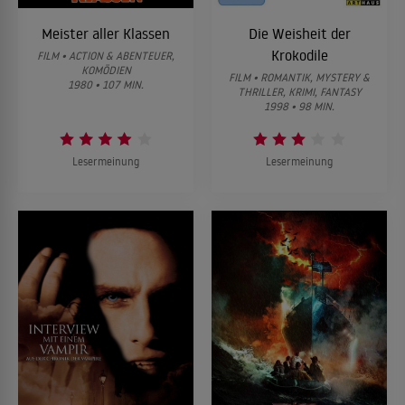
Meister aller Klassen
Die Weisheit der
Krokodile
FILM • ACTION & ABENTEUER,
KOMÖDIEN
FILM • ROMANTIK, MYSTERY &
1980 • 107 MIN.
THRILLER, KRIMI, FANTASY
1998 • 98 MIN.
Lesermeinung
Lesermeinung