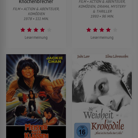
Knochenbrecher
FILM • ACTION & ABENTEUER,
KOMÖDIEN, DRAMA, MYSTERY
FILM • ACTION & ABENTEUER,
& THRILLER
KOMÖDIEN
1993 • 96 MIN.
1978 • 111 MIN.
Lesermeinung
Lesermeinung