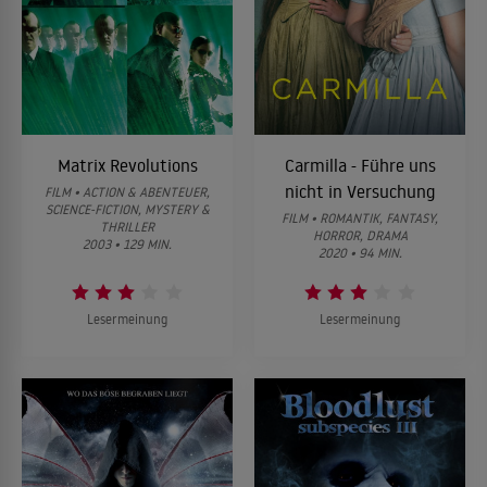
Matrix Revolutions
Carmilla - Führe uns
nicht in Versuchung
FILM • ACTION & ABENTEUER,
SCIENCE-FICTION, MYSTERY &
FILM • ROMANTIK, FANTASY,
THRILLER
HORROR, DRAMA
2003 • 129 MIN.
2020 • 94 MIN.
Lesermeinung
Lesermeinung