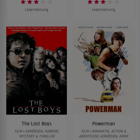
Lesermeinung
Lesermeinung
The Lost Boys
Powerman
FILM • KOMÖDIEN, HORROR,
FILM • ROMANTIK, ACTION &
MYSTERY & THRILLER
ABENTEUER, KOMÖDIEN, KRIMI