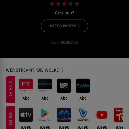
Gesehen?
JETZT BEWERTEN
Stand:
06.08.2026
WER STREAMT "DIE WOLKE" ?
FLATRATE
Abo
Abo
Abo
Abo
LEIHEN
3.99€
3.99€
3.99€
3.49€
3.99€
3.99€