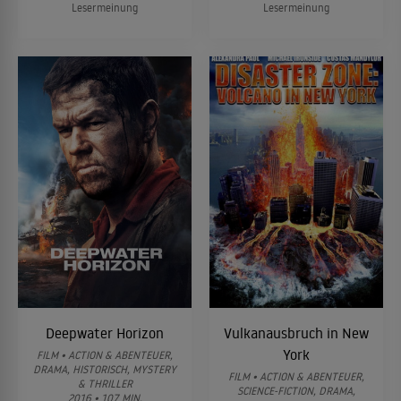
Lesermeinung
Lesermeinung
Deepwater Horizon
Vulkanausbruch in New
York
FILM • ACTION & ABENTEUER,
DRAMA, HISTORISCH, MYSTERY
FILM • ACTION & ABENTEUER,
& THRILLER
SCIENCE-FICTION, DRAMA,
2016 • 107 MIN.