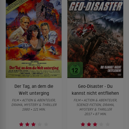
Der Tag, an dem die
Geo-Disaster - Du
Welt unterging
kannst nicht entfliehen
FILM • ACTION & ABENTEUER,
FILM • ACTION & ABENTEUER,
DRAMA, MYSTERY & THRILLER
SCIENCE-FICTION, DRAMA,
1980 • 121 MIN.
MYSTERY & THRILLER
2017 • 87 MIN.