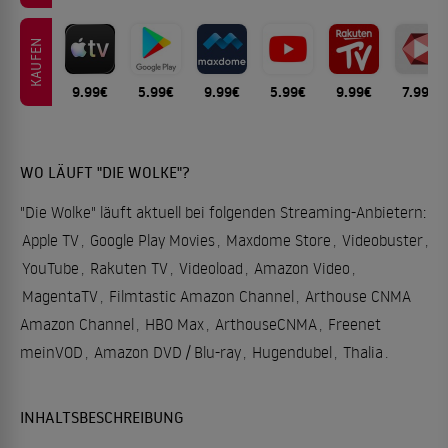
KAUFEN
9.99€
5.99€
9.99€
5.99€
9.99€
7.99€
WO LÄUFT "DIE WOLKE"?
"Die Wolke" läuft aktuell bei folgenden Streaming-Anbietern:
Apple TV
,
Google Play Movies
,
Maxdome Store
,
Videobuster
,
YouTube
,
Rakuten TV
,
Videoload
,
Amazon Video
,
MagentaTV
,
Filmtastic Amazon Channel
,
Arthouse CNMA
Amazon Channel
,
HBO Max
,
ArthouseCNMA
,
Freenet
meinVOD
,
Amazon DVD / Blu-ray
,
Hugendubel
,
Thalia
.
INHALTSBESCHREIBUNG