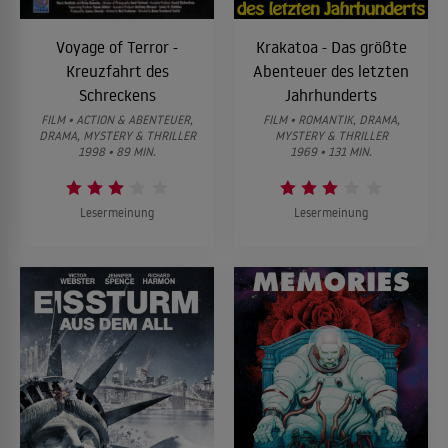
Voyage of Terror -
Krakatoa - Das größte
Kreuzfahrt des
Abenteuer des letzten
Schreckens
Jahrhunderts
FILM • ACTION & ABENTEUER,
FILM • ROMANTIK, DRAMA,
DRAMA, MYSTERY & THRILLER
MYSTERY & THRILLER
1998 • 89 MIN.
1969 • 131 MIN.
Lesermeinung
Lesermeinung