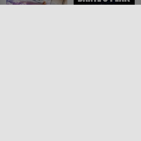
Es wird immer wieder
Dante's Peak
Tag
FILM • ACTION & ABENTEUER,
MYSTERY & THRILLER, DRAMA
FILM • ACTION & ABENTEUER,
1997 • 108 MIN.
DRAMA, MYSTERY & THRILLER
1954 • 147 MIN.
Lesermeinung
Lesermeinung