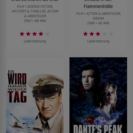
Flammenhölle
FILM • SCIENCE-FICTION,
MYSTERY & THRILLER, ACTION
FILM • ACTION & ABENTEUER,
& ABENTEUER
DRAMA
1962 • 88 MIN.
1996 • 90 MIN.
Lesermeinung
Lesermeinung