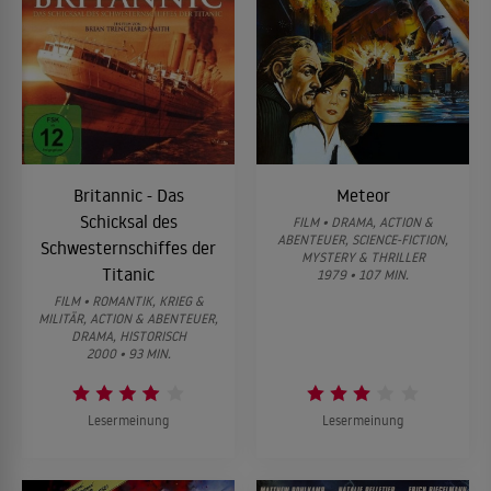
Britannic - Das
Meteor
Schicksal des
FILM • DRAMA, ACTION &
ABENTEUER, SCIENCE-FICTION,
Schwesternschiffes der
MYSTERY & THRILLER
Titanic
1979 • 107 MIN.
FILM • ROMANTIK, KRIEG &
MILITÄR, ACTION & ABENTEUER,
DRAMA, HISTORISCH
2000 • 93 MIN.
Lesermeinung
Lesermeinung