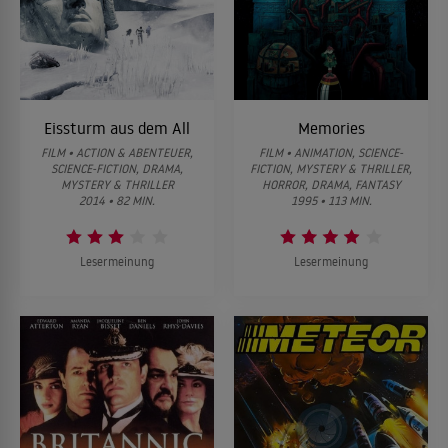
Eissturm aus dem All
Memories
FILM • ACTION & ABENTEUER,
FILM • ANIMATION, SCIENCE-
SCIENCE-FICTION, DRAMA,
FICTION, MYSTERY & THRILLER,
MYSTERY & THRILLER
HORROR, DRAMA, FANTASY
2014 • 82 MIN.
1995 • 113 MIN.
Lesermeinung
Lesermeinung