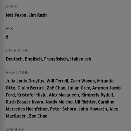
REGIE
Nat Faxon, Jim Rash
FSK
6
UNTERTITEL
Deutsch, Englisch, Französisch, Italienisch
BESETZUNG
Julia Louis-Dreyfus, Will Ferrell, Zach Woods, Miranda
Otto, Giulio Berruti, Zoë Chao, Julian Grey, Ammon Jacob
Ford, Kristofer Hivju, Alex Macqueen, Kimberly Rydell,
Ruth Brauer-Kvam, Nadiv Molcho, Uli Richter, Caroline
Mercedes Hochfelner, Peter Schorn, John Howarth, Alex
MacQueen, Zoe Chao
SPRACHE