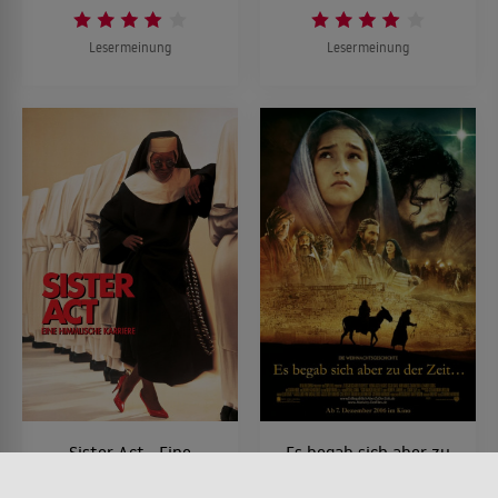
Lesermeinung
Lesermeinung
Sister Act - Eine
Es begab sich aber zu
himmlische Karriere
der Zeit...