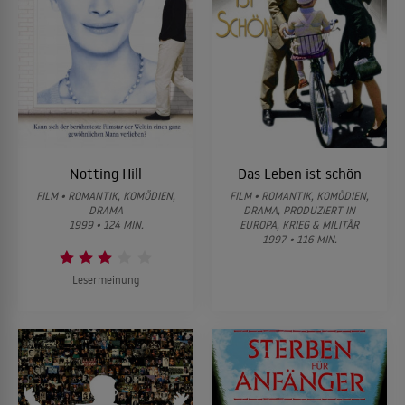
Notting Hill
Das Leben ist schön
FILM • ROMANTIK, KOMÖDIEN,
FILM • ROMANTIK, KOMÖDIEN,
DRAMA
DRAMA, PRODUZIERT IN
1999 • 124 MIN.
EUROPA, KRIEG & MILITÄR
1997 • 116 MIN.
Lesermeinung