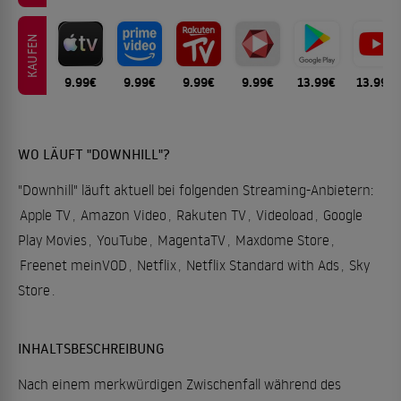
KAUFEN
9.99€
9.99€
9.99€
9.99€
13.99€
13.99€
WO LÄUFT "DOWNHILL"?
"Downhill" läuft aktuell bei folgenden Streaming-Anbietern:
Apple TV
,
Amazon Video
,
Rakuten TV
,
Videoload
,
Google
Play Movies
,
YouTube
,
MagentaTV
,
Maxdome Store
,
Freenet meinVOD
,
Netflix
,
Netflix Standard with Ads
,
Sky
Store
.
INHALTSBESCHREIBUNG
Nach einem merkwürdigen Zwischenfall während des