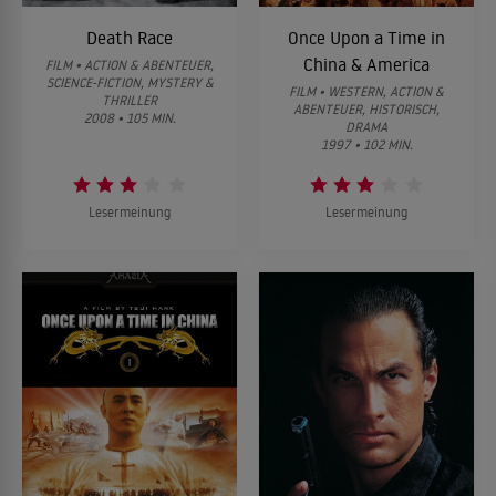
Death Race
Once Upon a Time in
China & America
FILM • ACTION & ABENTEUER,
SCIENCE-FICTION, MYSTERY &
FILM • WESTERN, ACTION &
THRILLER
ABENTEUER, HISTORISCH,
2008 • 105 MIN.
DRAMA
1997 • 102 MIN.
Lesermeinung
Lesermeinung