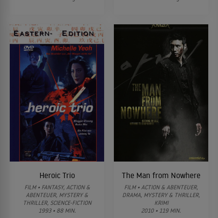
Heroic Trio
The Man from Nowhere
FILM • FANTASY, ACTION &
FILM • ACTION & ABENTEUER,
ABENTEUER, MYSTERY &
DRAMA, MYSTERY & THRILLER,
THRILLER, SCIENCE-FICTION
KRIMI
1993 • 88 MIN.
2010 • 119 MIN.