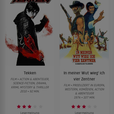
Tekken
In meiner Wut wieg' ich
vier Zentner
FILM • ACTION & ABENTEUER,
SCIENCE-FICTION, DRAMA,
FILM • PRODUZIERT IN EUROPA,
KRIMI, MYSTERY & THRILLER
WESTERN, KOMÖDIEN, ACTION
2010 • 92 MIN.
& ABENTEUER
1974 • 107 MIN.
Lesermeinung
Lesermeinung