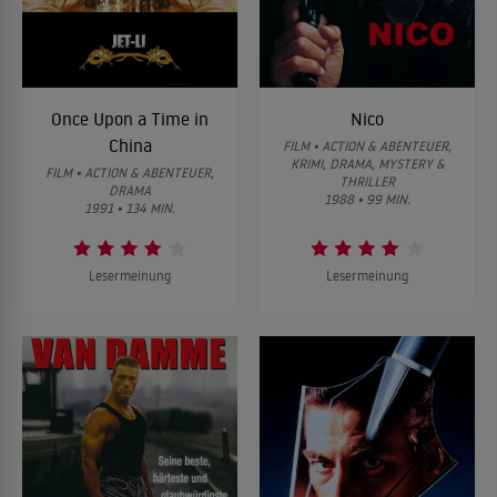
Once Upon a Time in
Nico
China
FILM • ACTION & ABENTEUER,
KRIMI, DRAMA, MYSTERY &
FILM • ACTION & ABENTEUER,
THRILLER
DRAMA
1988 • 99 MIN.
1991 • 134 MIN.
Lesermeinung
Lesermeinung