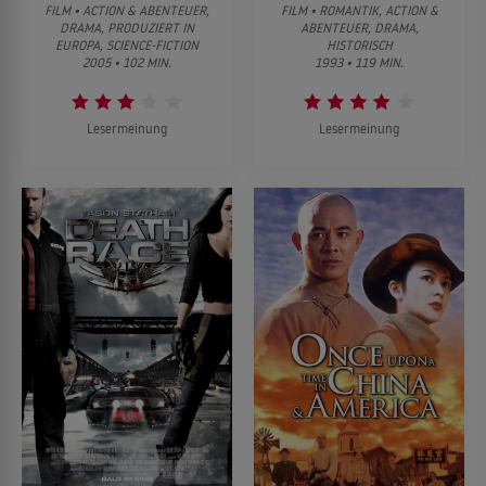
FILM • ACTION & ABENTEUER,
FILM • ROMANTIK, ACTION &
DRAMA, PRODUZIERT IN
ABENTEUER, DRAMA,
EUROPA, SCIENCE-FICTION
HISTORISCH
2005 • 102 MIN.
1993 • 119 MIN.
Lesermeinung
Lesermeinung