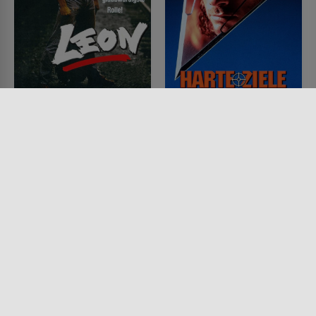
Leon
Harte Ziele
FILM • ACTION & ABENTEUER,
FILM • ACTION & ABENTEUER,
SPORT, DRAMA, KRIMI
KRIMI, MYSTERY & THRILLER
1990 • 105 MIN.
1993 • 99 MIN.
Lesermeinung
Lesermeinung