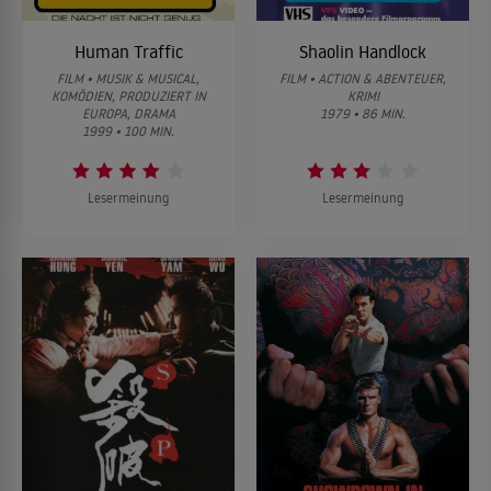
Human Traffic
Shaolin Handlock
FILM • MUSIK & MUSICAL,
FILM • ACTION & ABENTEUER,
KOMÖDIEN, PRODUZIERT IN
KRIMI
EUROPA, DRAMA
1979 • 86 MIN.
1999 • 100 MIN.
Lesermeinung
Lesermeinung