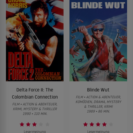
Delta Force II: The
Blinde Wut
Colombian Connection
FILM • ACTION & ABENTEUER,
KOMÖDIEN, DRAMA, MYSTERY
FILM • ACTION & ABENTEUER,
& THRILLER, KRIMI
KRIMI, MYSTERY & THRILLER
1989 • 86 MIN.
1990 • 110 MIN.
Lesermeinung
Lesermeinung