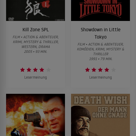
Kill Zone SPL
Showdown in Little
Tokyo
FILM • ACTION & ABENTEUER,
KRIMI, MYSTERY & THRILLER,
FILM • ACTION & ABENTEUER,
WESTERN, DRAMA
KOMÖDIEN, KRIMI, MYSTERY &
2005 • 93 MIN.
THRILLER
1991 • 79 MIN.
Lesermeinung
Lesermeinung