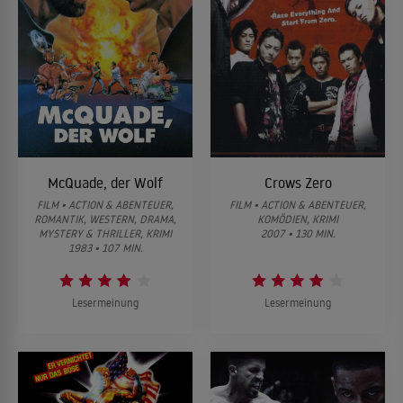
McQuade, der Wolf
Crows Zero
FILM • ACTION & ABENTEUER,
FILM • ACTION & ABENTEUER,
ROMANTIK, WESTERN, DRAMA,
KOMÖDIEN, KRIMI
MYSTERY & THRILLER, KRIMI
2007 • 130 MIN.
1983 • 107 MIN.
Lesermeinung
Lesermeinung