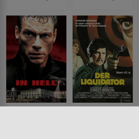
In Hell - Rage Unleashed
Der Liquidator
FILM • ACTION & ABENTEUER,
FILM • ACTION & ABENTEUER,
DRAMA, MYSTERY & THRILLER,
DRAMA, MYSTERY & THRILLER,
PRODUZIERT IN EUROPA
KRIMI
2003 • 96 MIN.
1984 • 90 MIN.