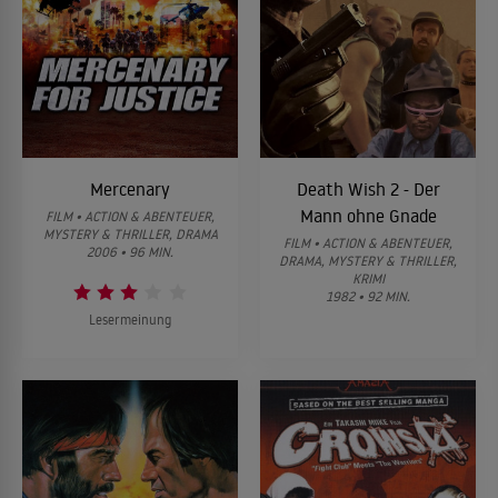
Mercenary
Death Wish 2 - Der
Mann ohne Gnade
FILM • ACTION & ABENTEUER,
MYSTERY & THRILLER, DRAMA
FILM • ACTION & ABENTEUER,
2006 • 96 MIN.
DRAMA, MYSTERY & THRILLER,
KRIMI
1982 • 92 MIN.
Lesermeinung