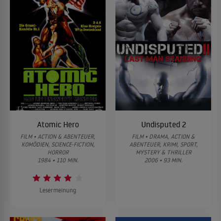
Atomic Hero
Undisputed 2
FILM • ACTION & ABENTEUER,
FILM • DRAMA, ACTION &
KOMÖDIEN, SCIENCE-FICTION,
ABENTEUER, KRIMI, SPORT,
HORROR
MYSTERY & THRILLER
1984 • 110 MIN.
2006 • 93 MIN.
Lesermeinung