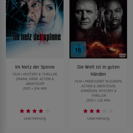
Im Netz der Spinne
Die Welt ist in guten
Händen
FILM • MYSTERY & THRILLER,
DRAMA, KRIMI, ACTION &
FILM • PRODUZIERT IN EUROPA,
ABENTEUER
ACTION & ABENTEUER,
2001 • 104 MIN.
KOMÖDIEN, MYSTERY &
THRILLER
2002 • 116 MIN.
Lesermeinung
Lesermeinung