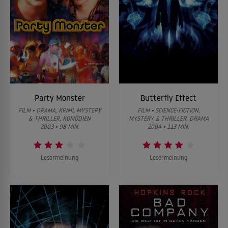
Party Monster
Butterfly Effect
FILM • DRAMA, KRIMI, MYSTERY
FILM • SCIENCE-FICTION,
& THRILLER, KOMÖDIEN
MYSTERY & THRILLER, DRAMA
2003 • 98 MIN.
2004 • 113 MIN.
Lesermeinung
Lesermeinung