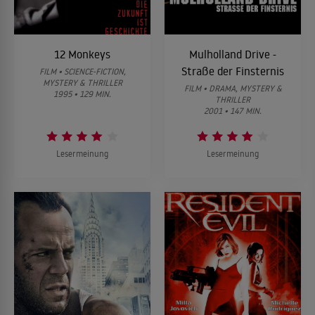
12 Monkeys
Mulholland Drive -
Straße der Finsternis
FILM • SCIENCE-FICTION,
MYSTERY & THRILLER
FILM • DRAMA, MYSTERY &
1995 • 129 MIN.
THRILLER
2001 • 147 MIN.
Lesermeinung
Lesermeinung