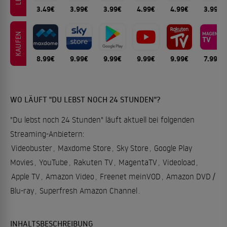
3.49€
3.99€
3.99€
4.99€
4.99€
3.99€
KAUFEN
8.99€
9.99€
9.99€
9.99€
9.99€
7.99€
WO LÄUFT "DU LEBST NOCH 24 STUNDEN"?
"Du lebst noch 24 Stunden" läuft aktuell bei folgenden
Streaming-Anbietern:
Videobuster
,
Maxdome Store
,
Sky Store
,
Google Play
Movies
,
YouTube
,
Rakuten TV
,
MagentaTV
,
Videoload
,
Apple TV
,
Amazon Video
,
Freenet meinVOD
,
Amazon DVD /
Blu-ray
,
Superfresh Amazon Channel
.
INHALTSBESCHREIBUNG