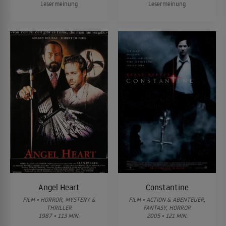
Lesermeinung
Lesermeinung
Angel Heart
Constantine
FILM • HORROR, MYSTERY &
FILM • ACTION & ABENTEUER,
THRILLER
FANTASY, HORROR
1987 • 113 MIN.
2005 • 121 MIN.