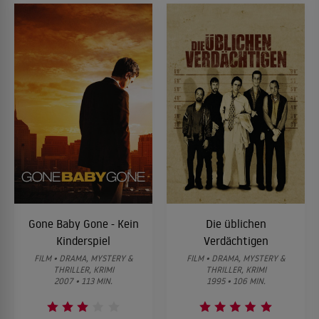
Gone Baby Gone - Kein
Die üblichen
Kinderspiel
Verdächtigen
FILM • DRAMA, MYSTERY &
FILM • DRAMA, MYSTERY &
THRILLER, KRIMI
THRILLER, KRIMI
2007 • 113 MIN.
1995 • 106 MIN.