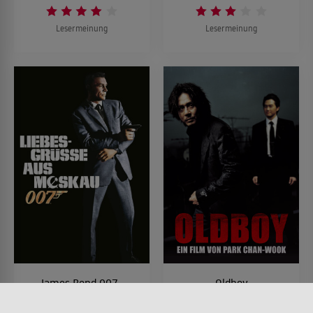
Lesermeinung
Lesermeinung
James Bond 007 -
Oldboy
Liebesgrüße aus
FILM • ACTION & ABENTEUER,
DRAMA, MYSTERY & THRILLER