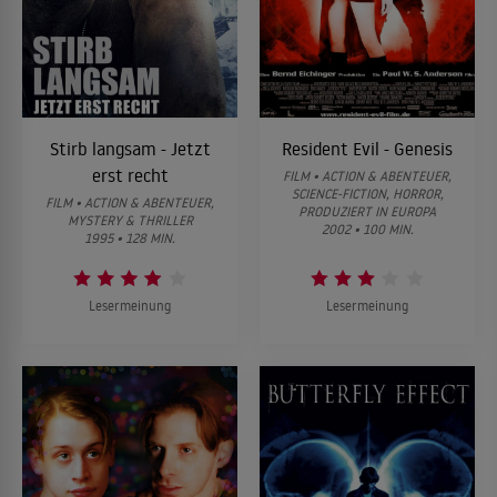
Stirb langsam - Jetzt
Resident Evil - Genesis
erst recht
FILM • ACTION & ABENTEUER,
SCIENCE-FICTION, HORROR,
FILM • ACTION & ABENTEUER,
PRODUZIERT IN EUROPA
MYSTERY & THRILLER
2002 • 100 MIN.
1995 • 128 MIN.
Lesermeinung
Lesermeinung