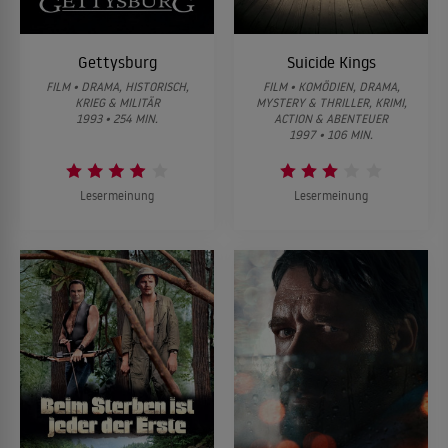
Gettysburg
Suicide Kings
FILM • DRAMA, HISTORISCH,
FILM • KOMÖDIEN, DRAMA,
KRIEG & MILITÄR
MYSTERY & THRILLER, KRIMI,
1993 • 254 MIN.
ACTION & ABENTEUER
1997 • 106 MIN.
Lesermeinung
Lesermeinung