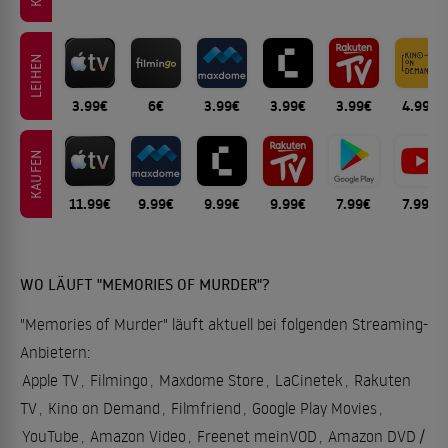
LEIHEN
3.99€
6€
3.99€
3.99€
3.99€
4.99€
KAUFEN
11.99€
9.99€
9.99€
9.99€
7.99€
7.99€
WO LÄUFT "MEMORIES OF MURDER"?
"Memories of Murder" läuft aktuell bei folgenden Streaming-
Anbietern:
Apple TV
,
Filmingo
,
Maxdome Store
,
LaCinetek
,
Rakuten
TV
,
Kino on Demand
,
Filmfriend
,
Google Play Movies
,
YouTube
,
Amazon Video
,
Freenet meinVOD
,
Amazon DVD /