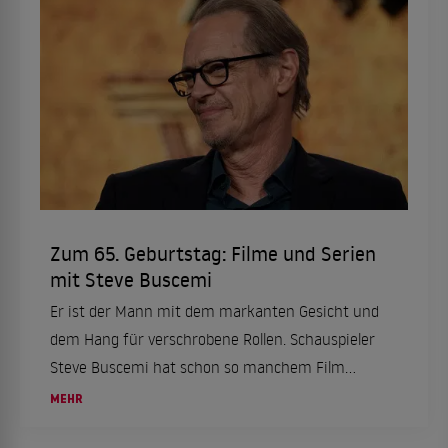
Zum 65. Geburtstag: Filme und Serien
mit Steve Buscemi
Er ist der Mann mit dem markanten Gesicht und
dem Hang für verschrobene Rollen. Schauspieler
Steve Buscemi hat schon so manchem Film
seinen ganz eigenen Stempel aufgedrückt. Am
MEHR
13. Dezember 2022 wird er 65 Jahre alt. Zeit für