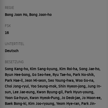
REGIE
Bong Joon Ho, Bong Joon-ho
FSK
16
UNTERTITEL
Deutsch
BESETZUNG
Song Kang-ho, Kim Sang-kyung, Kim Roi-ha, Song Jae-ho,
Byun Hee-bong, Go Seo-hee, Ryu Tae-ho, Park No-shik,
Park Hae-il, Jeon Mi-seon, Seo Young-hwa, Woo Go-na,
Choi Jong-ryul, Yoo Seung-mok, Shin Hyeon-jong, Jung In-
sun, Lee Jae-eung, Kwon Byung-gil, Park Hyun-young,
Yoon Ga-hyun, Kwon Hyeok-Pung, Jo Deok-jae, Jo Moon-ee,
Baek Bong-ki, Kim Joo-ryoung, Yeom Hye-ran, Park Jin-