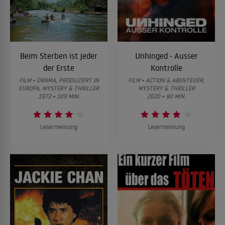
Beim Sterben ist jeder
Unhinged - Ausser
der Erste
Kontrolle
FILM • DRAMA, PRODUZIERT IN
FILM • ACTION & ABENTEUER,
EUROPA, MYSTERY & THRILLER
MYSTERY & THRILLER
1972 • 109 MIN.
2020 • 90 MIN.
Lesermeinung
Lesermeinung