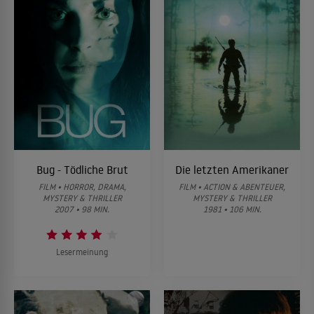
Bug - Tödliche Brut
Die letzten Amerikaner
FILM • HORROR, DRAMA,
FILM • ACTION & ABENTEUER,
MYSTERY & THRILLER
MYSTERY & THRILLER
2007 • 98 MIN.
1981 • 106 MIN.
Lesermeinung