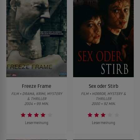
Freeze Frame
Sex oder Stirb
FILM • DRAMA, KRIMI, MYSTERY
FILM • HORROR, MYSTERY &
& THRILLER
THRILLER
2004 • 99 MIN.
2000 • 92 MIN.
Lesermeinung
Lesermeinung