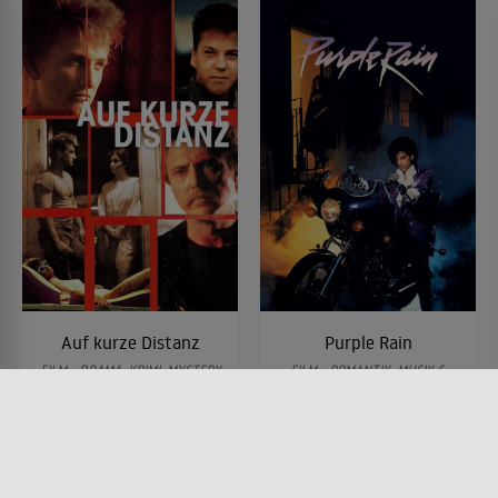
Auf kurze Distanz
Purple Rain
FILM • DRAMA, KRIMI, MYSTERY
FILM • ROMANTIK, MUSIK &
& THRILLER
MUSICAL, DRAMA
1986 • 116 MIN.
1984 • 107 MIN.
Lesermeinung
Lesermeinung