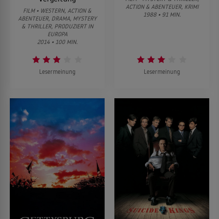
ACTION & ABENTEUER, KRIMI
FILM • WESTERN, ACTION &
1988 • 91 MIN.
ABENTEUER, DRAMA, MYSTERY
& THRILLER, PRODUZIERT IN
EUROPA
2014 • 100 MIN.
Lesermeinung
Lesermeinung