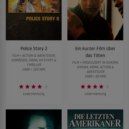
Police Story 2
Ein kurzer Film über
das Töten
FILM • ACTION & ABENTEUER,
KOMÖDIEN, KRIMI, MYSTERY &
FILM • PRODUZIERT IN EUROPA,
THRILLER
DRAMA, KRIMI, ACTION &
1988 • 105 MIN.
ABENTEUER
1988 • 85 MIN.
Lesermeinung
Lesermeinung