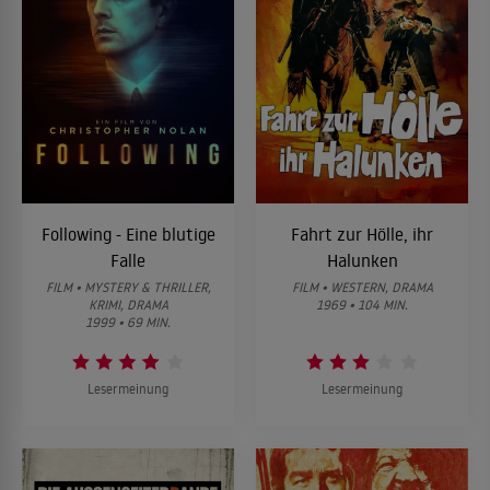
Following - Eine blutige
Fahrt zur Hölle, ihr
Falle
Halunken
FILM • MYSTERY & THRILLER,
FILM • WESTERN, DRAMA
KRIMI, DRAMA
1969 • 104 MIN.
1999 • 69 MIN.
Lesermeinung
Lesermeinung