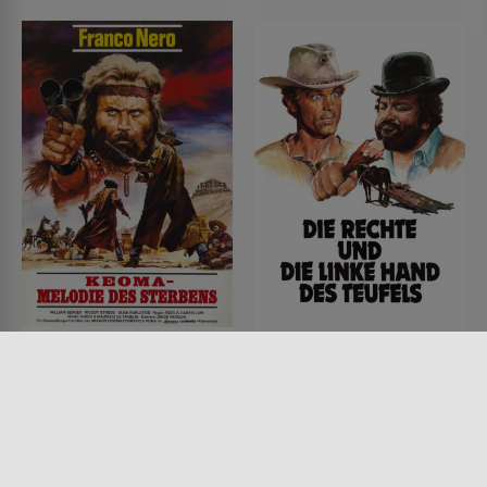
Keoma - Melodie des
Die Rechte und die
Sterbens
Linke Hand des Teufels
FILM • PRODUZIERT IN EUROPA,
FILM • PRODUZIERT IN EUROPA,
WESTERN, DRAMA, ACTION &
WESTERN, KOMÖDIEN, ACTION
ABENTEUER
& ABENTEUER
1976 • 100 MIN.
1970 • 115 MIN.