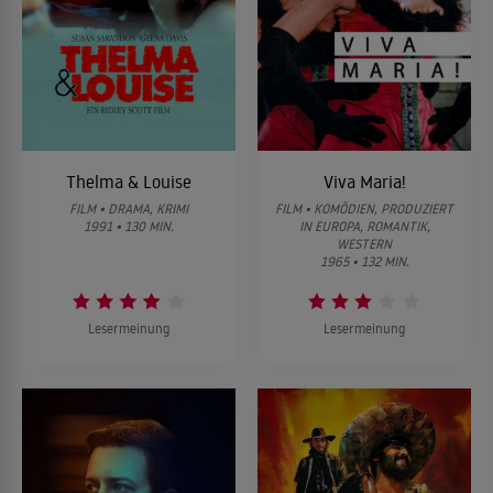
Thelma & Louise
Viva Maria!
FILM • DRAMA, KRIMI
FILM • KOMÖDIEN, PRODUZIERT
1991 • 130 MIN.
IN EUROPA, ROMANTIK,
WESTERN
1965 • 132 MIN.
Lesermeinung
Lesermeinung