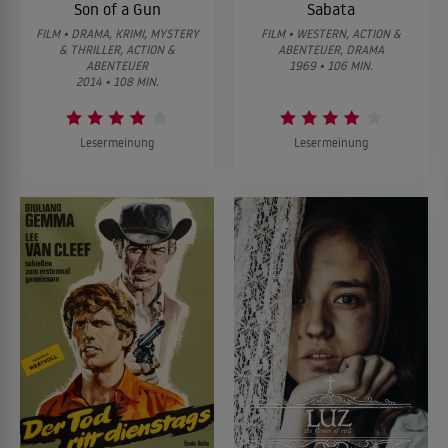
Son of a Gun
Sabata
FILM • DRAMA, KRIMI, MYSTERY
FILM • WESTERN, ACTION &
& THRILLER, ACTION &
ABENTEUER, DRAMA
ABENTEUER
1969 • 106 MIN.
2014 • 108 MIN.
Lesermeinung
Lesermeinung