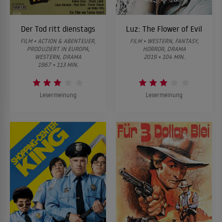
Der Tod ritt dienstags
Luz: The Flower of Evil
FILM • ACTION & ABENTEUER,
FILM • WESTERN, FANTASY,
PRODUZIERT IN EUROPA,
HORROR, DRAMA
WESTERN, DRAMA
2019 • 104 MIN.
1967 • 113 MIN.
Lesermeinung
Lesermeinung