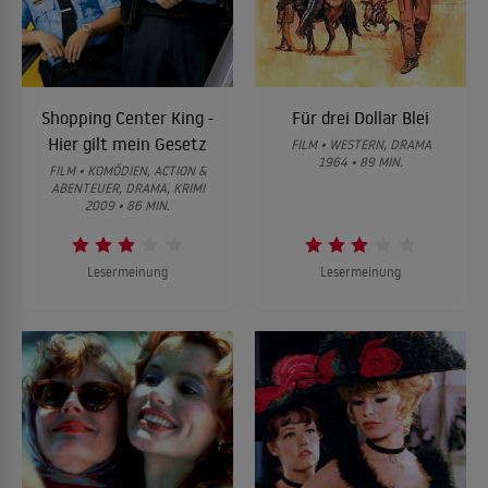
Shopping Center King -
Für drei Dollar Blei
Hier gilt mein Gesetz
FILM • WESTERN, DRAMA
1964 • 89 MIN.
FILM • KOMÖDIEN, ACTION &
ABENTEUER, DRAMA, KRIMI
2009 • 86 MIN.
Lesermeinung
Lesermeinung