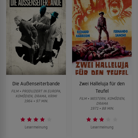
Die Außenseiterbande
Zwei Halleluja für den
Teufel
FILM • PRODUZIERT IN EUROPA,
KOMÖDIEN, DRAMA, KRIMI
FILM • WESTERN, KOMÖDIEN,
1964 • 97 MIN.
DRAMA
1971 • 88 MIN.
Lesermeinung
Lesermeinung