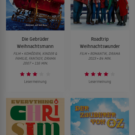
Die Gebrüder
Roadtrip
Weihnachtsmann
Weihnachtswunder
FILM • KOMÖDIEN, KINDER &
FILM • ROMANTIK, DRAMA
FAMILIE, FANTASY, DRAMA
2023 • 84 MIN.
2007 • 116 MIN.
Lesermeinung
Lesermeinung