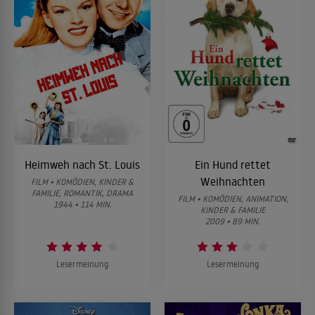
Heimweh nach St. Louis
Ein Hund rettet
Weihnachten
FILM • KOMÖDIEN, KINDER &
FAMILIE, ROMANTIK, DRAMA
FILM • KOMÖDIEN, ANIMATION,
1944 • 114 MIN.
KINDER & FAMILIE
2009 • 89 MIN.
Lesermeinung
Lesermeinung