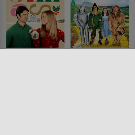
Christmas Love - Für
Der Zauberer von Oz
immer Weihnachten
FILM • FANTASY, KINDER &
FAMILIE, ACTION & ABENTEUER
FILM • ROMANTIK
1939 • 101 MIN.
2023 • 84 MIN.
Lesermeinung
Lesermeinung