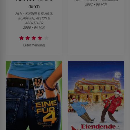
2001 • 90 MIN.
durch
FILM • KINDER & FAMILIE,
KOMÖDIEN, ACTION &
ABENTEUER
2005 • 94 MIN.
Lesermeinung