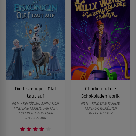
Die Eiskönigin - Olaf
Charlie und die
taut auf
Schokoladenfabrik
FILM • KOMÖDIEN, ANIMATION,
FILM • KINDER & FAMILIE,
KINDER & FAMILIE, FANTASY,
FANTASY, KOMÖDIEN
ACTION & ABENTEUER
1971 • 100 MIN.
2017 • 22 MIN.