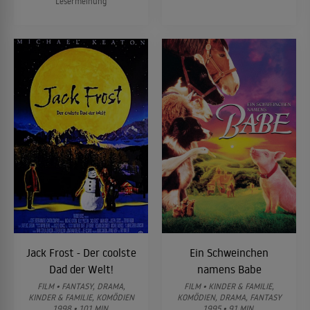
Lesermeinung
Jack Frost - Der coolste
Ein Schweinchen
Dad der Welt!
namens Babe
FILM • FANTASY, DRAMA,
FILM • KINDER & FAMILIE,
KINDER & FAMILIE, KOMÖDIEN
KOMÖDIEN, DRAMA, FANTASY
1998 • 101 MIN.
1995 • 91 MIN.