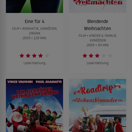
Eine für 4
Blendende
Weihnachten
FILM • ROMANTIK, KOMÖDIEN,
DRAMA
FILM • KINDER & FAMILIE,
2005 • 119 MIN.
KOMÖDIEN
2006 • 93 MIN.
Lesermeinung
Lesermeinung