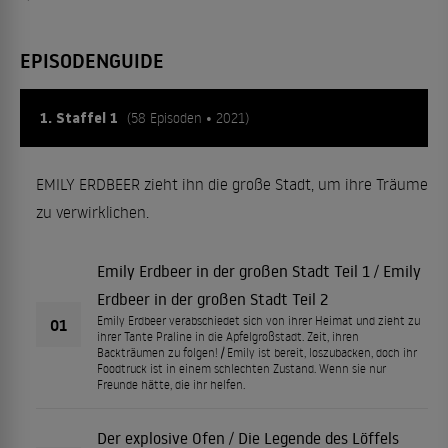
EPISODENGUIDE
1. Staffel 1
(58 Episoden • 2021)
EMILY ERDBEER zieht ihn die große Stadt, um ihre Träume
zu verwirklichen.
Emily Erdbeer in der großen Stadt Teil 1 / Emily
Erdbeer in der großen Stadt Teil 2
Emily Erdbeer verabschiedet sich von ihrer Heimat und zieht zu
01
ihrer Tante Praline in die Apfelgroßstadt. Zeit, ihren
Backträumen zu folgen! / Emily ist bereit, loszubacken, doch ihr
Foodtruck ist in einem schlechten Zustand. Wenn sie nur
Freunde hätte, die ihr helfen.
Der explosive Ofen / Die Legende des Löffels