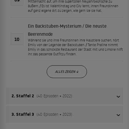
Mitternacht auf, um ihre supertollen Neujahrswünsche zu
äußern. / Es ist Valentinstag und Cily lernt, ihren Freundinnen
auf ganz eigene Art zu zeigen, wie gern sie sie hat.
Ein Backstuben-Mysterium / Die neuste
Beerenmode
10
Während sie und ihre Freundinnen ihre Haustiere suchen, hört
Emily von der Legende der Backstuben. / Tante Praline nimmt
Emily in das schickste Restaurant der Stadt mit und Limone hilft
ihr, das passende Outfitzu finden.
ALLES ZEIGEN ↓
2. Staffel 2
(40 Episoden • 2022)
3. Staffel 3
(40 Episoden • 2023)
Emily Erdbeer träumt davon, die größte Bäckerin zu
werden, die das Land je gesehen hat. Sie verabschiedet