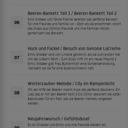
Beeren-Bankett Teil 1 / Beeren-Bankett Teil 2
Emit Erdbeer und Tante Praline bereiten das perfekte Bankett
06
für ihre Freunde und Familie vor - Doch als sie ankommen, bricht
das Chaos aus! / Emilys Freunde und ihre Familien retten
gemeinsam das Bankett.
Huck und Fackel / Besuch von Genoise LaCreme
Emily Erdbeer wird von Limone getrennt, als sie zum ersten Mal
07
mit der U-Bahn fährt - Zum Glück hilft ihr ein neuer Freund! /
Emily Erdbeer gibt Frau Buttermilch eine Sonderbahandlung,
nachdem sie sie für eine Essenskritikerin hält.
Winterzauber-Melodie / Cily im Rampenlicht
Mit der Hilfe der Beeren macht Huck das perfekte Geschenk: Ein
08
Lied, das er mit den Beeren teilt! / Cily Citron dekoriert die Apfel-
Backstuben für ein Fest, das die Beeren niemals vergessen
werden.
Neujahrswunsch / Gefühlsdusel
Es ist Silvester und Emily und ihre Freunde bleiben bis
09