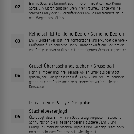
Emilys Geschäft brummt, aber ihr Ofen macht schlapp. Keine
02
Sorge, Cily Citron baut den Ofen ihrer Träume. / Tante Praline
schenkt Emily den 'Glückslöffel' der Familie und trainiert sie in
den 'Wegen des Löffels'.
Keine schlichte kleine Beere / Gemeine Beeren
03
Emily Erdbeer verlässt ihre Komfortzone und erkundet die Apfel-
Großstadt. / Die neidische Hanni Himbeer kauft alle Leckereien
von Emily und verkauft sie mit ihrer eigenen Verpackung weiter.
Grusel-Überraschungskuchen / Gruselball
Hanni Himbeer und ihre Freunde wollen Emily aus der Stadt
04
gruseln, der Plan geht nicht auf… / Emily und ihre Freundinnen
gehen zu einer Party, doch peinlicherweise verfehlt sie den
Dresscode…
Es ist meine Party / Die große
Stachelbeerenjagd
05
Überzeugt, dass Emily ihren Geburtstag vergessen hat, sucht
Schnurrschön die Hilfe der anderen Haustiere. / Emily und
Orangella Obstblüte machen Jagd auf eine wichtige Zutat doch
merken bald, dass Freundschaft wichtiger ist.