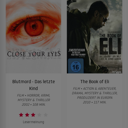
Blutmord - Das letzte
The Book of Eli
Kind
FILM • ACTION & ABENTEUER,
DRAMA, MYSTERY & THRILLER,
FILM • HORROR, KRIMI,
PRODUZIERT IN EUROPA
MYSTERY & THRILLER
2010 • 117 MIN.
2002 • 108 MIN.
Lesermeinung