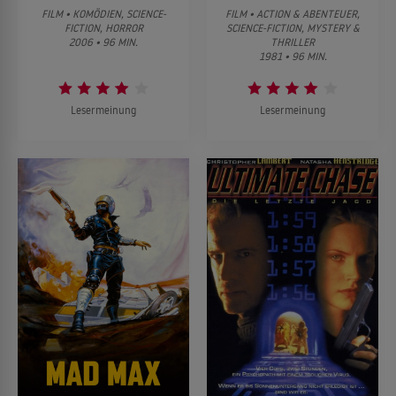
FILM • KOMÖDIEN, SCIENCE-
FILM • ACTION & ABENTEUER,
FICTION, HORROR
SCIENCE-FICTION, MYSTERY &
2006 • 96 MIN.
THRILLER
1981 • 96 MIN.
Lesermeinung
Lesermeinung