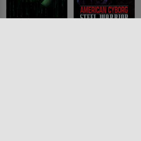
Animatrix
American Cyborg
FILM • SCIENCE-FICTION,
FILM • ACTION & ABENTEUER,
ANIMATION, ACTION &
SCIENCE-FICTION
ABENTEUER
1993 • 94 MIN.
2003 • 102 MIN.
Lesermeinung
Lesermeinung