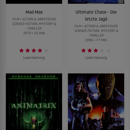
Mad Max
Ultimate Chase - Die
letzte Jagd
FILM • ACTION & ABENTEUER,
SCIENCE-FICTION, MYSTERY &
FILM • ACTION & ABENTEUER,
THRILLER
SCIENCE-FICTION, MYSTERY &
1979 • 91 MIN.
THRILLER
1996 • 77 MIN.
Lesermeinung
Lesermeinung