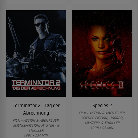
Terminator 2 - Tag der
Species 2
Abrechnung
FILM • ACTION & ABENTEUER,
SCIENCE-FICTION, HORROR,
FILM • ACTION & ABENTEUER,
MYSTERY & THRILLER
SCIENCE-FICTION, MYSTERY &
1998 • 93 MIN.
THRILLER
1991 • 137 MIN.