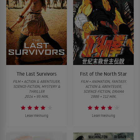
The Last Survivors
Fist of the North Star
FILM • ACTION & ABENTEUER,
FILM • ANIMATION, FANTASY,
SCIENCE-FICTION, MYSTERY &
ACTION & ABENTEUER,
THRILLER
SCIENCE-FICTION, DRAMA
2014 • 95 MIN.
1986 • 112 MIN.
Lesermeinung
Lesermeinung