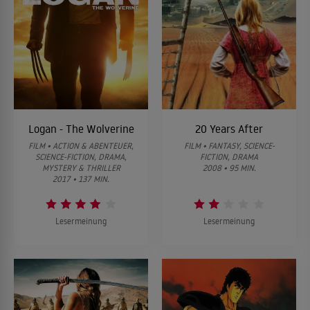
Logan - The Wolverine
20 Years After
FILM • ACTION & ABENTEUER,
FILM • FANTASY, SCIENCE-
SCIENCE-FICTION, DRAMA,
FICTION, DRAMA
MYSTERY & THRILLER
2008 • 95 MIN.
2017 • 137 MIN.
Lesermeinung
Lesermeinung