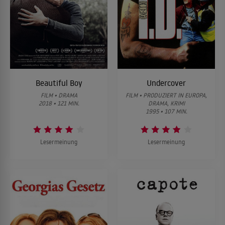
Beautiful Boy
Undercover
FILM • DRAMA
FILM • PRODUZIERT IN EUROPA,
2018 • 121 MIN.
DRAMA, KRIMI
1995 • 107 MIN.
Lesermeinung
Lesermeinung