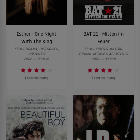
Esther - One Night
BAT 21 - Mitten im
With The King
Feuer
FILM • DRAMA, HISTORISCH,
FILM • KRIEG & MILITÄR,
ROMANTIK
DRAMA, ACTION & ABENTEUER
2006 • 123 MIN.
1988 • 105 MIN.
Lesermeinung
Lesermeinung