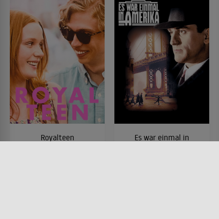
Royalteen
Es war einmal in
Amerika
FILM • DRAMA, ROMANTIK
2022 • 107 MIN.
FILM • PRODUZIERT IN EUROPA,
DRAMA, KRIMI
1984 • 229 MIN.
Lesermeinung
Lesermeinung