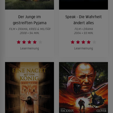
Der Junge im
Speak - Die Wahrheit
gestreiften Pyjama
ändert alles
FILM • DRAMA, KRIEG & MILITÄR
FILM • DRAMA
2008 • 94 MIN.
2004 • 93 MIN.
Lesermeinung
Lesermeinung