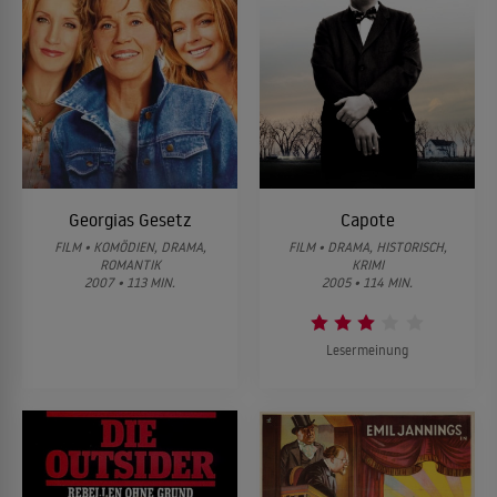
Georgias Gesetz
Capote
FILM • KOMÖDIEN, DRAMA,
FILM • DRAMA, HISTORISCH,
ROMANTIK
KRIMI
2007 • 113 MIN.
2005 • 114 MIN.
Lesermeinung