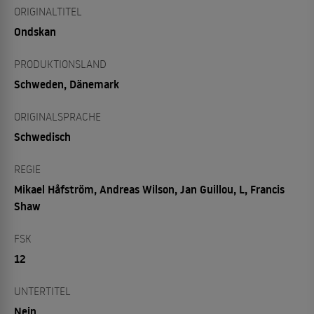
ORIGINALTITEL
Ondskan
PRODUKTIONSLAND
Schweden, Dänemark
ORIGINALSPRACHE
Schwedisch
REGIE
Mikael Håfström, Andreas Wilson, Jan Guillou, L, Francis
Shaw
FSK
12
UNTERTITEL
Nein