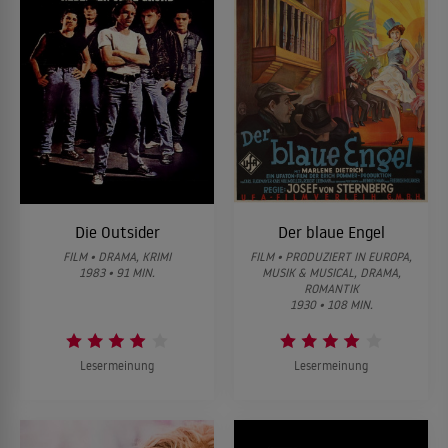
Die Outsider
Der blaue Engel
FILM • DRAMA, KRIMI
FILM • PRODUZIERT IN EUROPA,
1983 • 91 MIN.
MUSIK & MUSICAL, DRAMA,
ROMANTIK
1930 • 108 MIN.
Lesermeinung
Lesermeinung