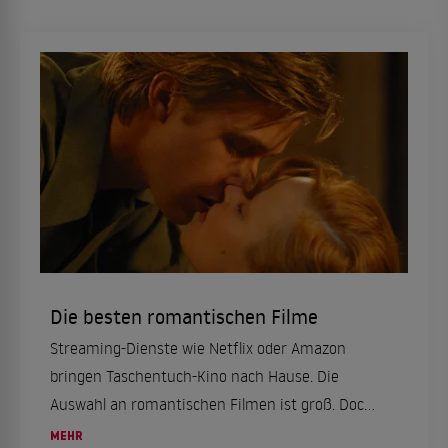
Die besten romantischen Filme
Streaming-Dienste wie Netflix oder Amazon
bringen Taschentuch-Kino nach Hause. Die
Auswahl an romantischen Filmen ist groß. Doch
was sind die besten Liebesfilme? Und welche
MEHR