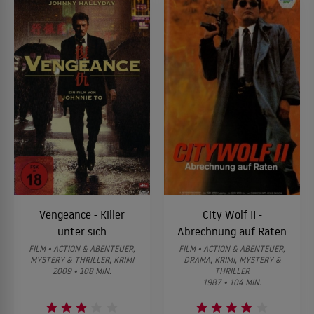
Vengeance - Killer
City Wolf II -
unter sich
Abrechnung auf Raten
FILM • ACTION & ABENTEUER,
FILM • ACTION & ABENTEUER,
MYSTERY & THRILLER, KRIMI
DRAMA, KRIMI, MYSTERY &
2009 • 108 MIN.
THRILLER
1987 • 104 MIN.