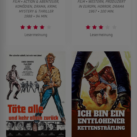
FILM • ACTION & ABENTEUER,
FILM • WESTERN, PRODUZIERT
KOMÖDIEN, DRAMA, KRIMI,
IN EUROPA, HORROR, DRAMA
MYSTERY & THRILLER
1967 • 100 MIN.
1988 • 94 MIN.
Lesermeinung
Lesermeinung