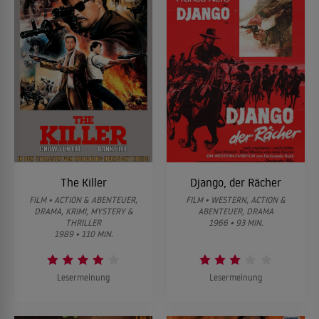
The Killer
Django, der Rächer
FILM • ACTION & ABENTEUER,
FILM • WESTERN, ACTION &
DRAMA, KRIMI, MYSTERY &
ABENTEUER, DRAMA
THRILLER
1966 • 93 MIN.
1989 • 110 MIN.
Lesermeinung
Lesermeinung