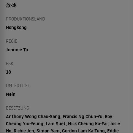
放‧逐
PRODUKTIONSLAND
Hongkong
REGIE
Johnnie To
FSK
18
UNTERTITEL
Nein
BESETZUNG
Anthony Wong Chau-Sang, Francis Ng Chun-Yu, Roy
Cheung Yiu-Yeung, Lam Suet, Nick Cheung Ka-Fai, Josie
Ho, Richie Jen, Simon Yam, Gordon Lam Ka-Tung, Eddie