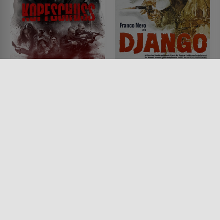
Headshot
Django
FILM • ACTION & ABENTEUER,
FILM • WESTERN, ACTION &
DRAMA, MYSTERY & THRILLER
ABENTEUER, DRAMA,
2016 • 118 MIN.
PRODUZIERT IN EUROPA
1966 • 93 MIN.
Lesermeinung
Lesermeinung