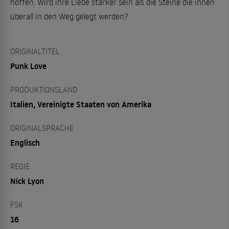
hoffen. Wird ihre Liebe stärker sein als die Steine die ihnen
überall in den Weg gelegt werden?
ORIGINALTITEL
Punk Love
PRODUKTIONSLAND
Italien, Vereinigte Staaten von Amerika
ORIGINALSPRACHE
Englisch
REGIE
Nick Lyon
FSK
16