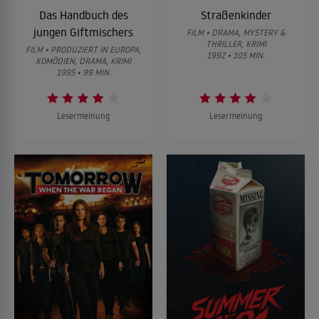
Das Handbuch des
Straßenkinder
jungen Giftmischers
FILM • DRAMA, MYSTERY &
THRILLER, KRIMI
FILM • PRODUZIERT IN EUROPA,
1992 • 105 MIN.
KOMÖDIEN, DRAMA, KRIMI
1995 • 99 MIN.
Lesermeinung
Lesermeinung