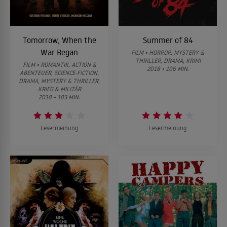
Tomorrow, When the
Summer of 84
War Began
FILM • HORROR, MYSTERY &
THRILLER, DRAMA, KRIMI
FILM • ROMANTIK, ACTION &
2018 • 106 MIN.
ABENTEUER, SCIENCE-FICTION,
DRAMA, MYSTERY & THRILLER,
KRIEG & MILITÄR
2010 • 103 MIN.
Lesermeinung
Lesermeinung