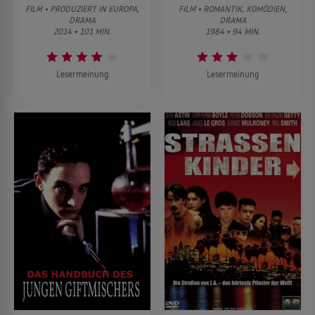
FILM • PRODUZIERT IN EUROPA,
FILM • ROMANTIK, KOMÖDIEN,
DRAMA
DRAMA
2014 • 101 MIN.
1984 • 94 MIN.
Lesermeinung
Lesermeinung