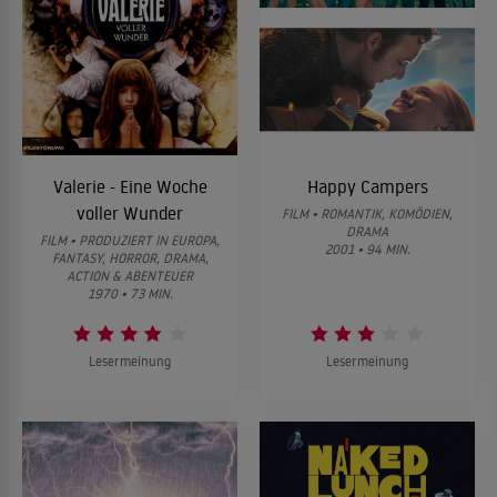
Valerie - Eine Woche
Happy Campers
voller Wunder
FILM • ROMANTIK, KOMÖDIEN,
DRAMA
FILM • PRODUZIERT IN EUROPA,
2001 • 94 MIN.
FANTASY, HORROR, DRAMA,
ACTION & ABENTEUER
1970 • 73 MIN.
Lesermeinung
Lesermeinung