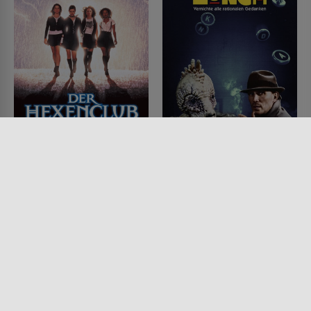
Der Hexenclub
Naked Lunch
FILM • HORROR, FANTASY,
FILM • DRAMA, KRIMI
DRAMA, MYSTERY & THRILLER
1991 • 115 MIN.
1996 • 101 MIN.
Lesermeinung