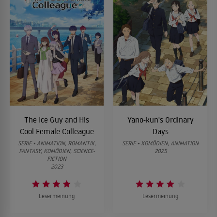
The Ice Guy and His
Yano-kun's Ordinary
Cool Female Colleague
Days
SERIE • ANIMATION, ROMANTIK,
SERIE • KOMÖDIEN, ANIMATION
FANTASY, KOMÖDIEN, SCIENCE-
2025
FICTION
2023
Lesermeinung
Lesermeinung