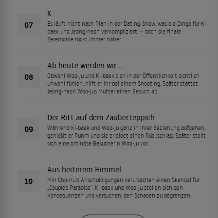
X
07
Es läuft nicht nach Plan in der Dating-Show, was die Dinge für Ki-
baek und Jeong-heon verkompliziert — doch die finale
Zeremonie rückt immer näher.
Ab heute werden wir …
08
Obwohl Woo-ju und Ki-baek sich in der Öffentlichkeit sichtlich
unwohl fühlen, hilft er ihr bei einem Shooting. Später stattet
Jeong-heon Woo-jus Mutter einen Besuch ab.
Der Ritt auf dem Zauberteppich
09
Während Ki-baek und Woo-ju ganz in ihrer Beziehung aufgehen,
genießt er Ruhm und sie erleidet einen Rückschlag. Später stellt
sich eine ominöse Besucherin Woo-ju vor.
Aus heiterem Himmel
10
Min Cho-huis Anschuldigungen verursachen einen Skandal für
„Couple’s Paradise“. Ki-baek und Woo-ju stellen sich den
Konsequenzen und versuchen, den Schaden zu begrenzen.