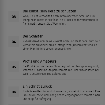
Die Kunst, sein Herz zu schützen
03
Woo-ju sucht verzweifelt nach ihrem nächsten Star und Kim
Jeong-heon bietet ihr Hilfe an. Als Ki-baek beim Vorsprechen in
Panik gerät, unterstützt Woo-ju ihn.
Der Schalter
04
Ki-baek denkt über seine Zukunft nach und stellt dabei auch sein
Verhältnis zu seiner Familie infrage. Woo-ju schmiedet endlich
einen Plan für ihre bevorstehende Show.
Profis und Amateure
05
Die Produktion der neuen Show beginnt und Jeong-heon glänzt,
während Ki-baek ins Stolpern kommt. Die Bilder davon lösen bei
Woo-ju unterschiedliche Gefühle aus.
Ein Schritt zurück
06
Nach ihrem Geständnis tut Woo-ju so, als sei nichts passiert. Eine
Frau aus Ki-baeks und Jeong-heons Vergangenheit kommt hinzu
und sorgt für Aufregung.