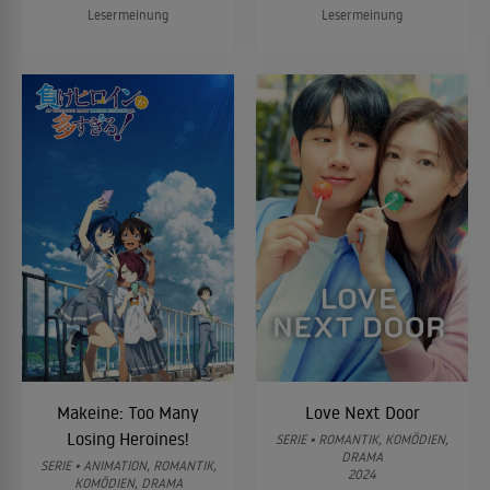
Lesermeinung
Lesermeinung
Makeine: Too Many
Love Next Door
Losing Heroines!
SERIE • ROMANTIK, KOMÖDIEN,
DRAMA
SERIE • ANIMATION, ROMANTIK,
2024
KOMÖDIEN, DRAMA