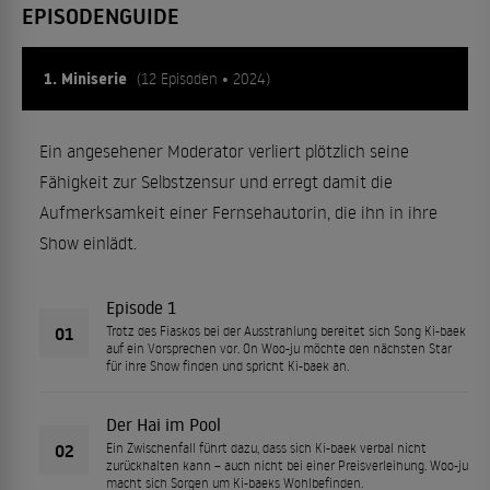
EPISODENGUIDE
1. Miniserie
(12 Episoden • 2024)
Ein angesehener Moderator verliert plötzlich seine
Fähigkeit zur Selbstzensur und erregt damit die
Aufmerksamkeit einer Fernsehautorin, die ihn in ihre
Show einlädt.
Episode 1
01
Trotz des Fiaskos bei der Ausstrahlung bereitet sich Song Ki-baek
auf ein Vorsprechen vor. On Woo-ju möchte den nächsten Star
für ihre Show finden und spricht Ki-baek an.
Der Hai im Pool
02
Ein Zwischenfall führt dazu, dass sich Ki-baek verbal nicht
zurückhalten kann – auch nicht bei einer Preisverleihung. Woo-ju
macht sich Sorgen um Ki-baeks Wohlbefinden.