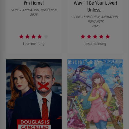
I'm Home!
Way I'll Be Your Lover!
Unless...
SERIE • ANIMATION, KOMÖDIEN
2026
SERIE • KOMÖDIEN, ANIMATION,
ROMANTIK
2025
Lesermeinung
Lesermeinung