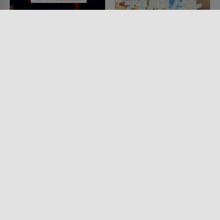
Douglas Is Cancelled
Astro Note
SERIE • KOMÖDIEN, DRAMA
SERIE • ANIMATION, ROMANTIK,
2024
KOMÖDIEN, SCIENCE-FICTION
2024
Lesermeinung