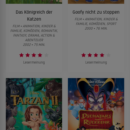
Das Königreich der
Goofy nicht zu stoppen
Katzen
FILM • ANIMATION, KINDER &
FAMILIE, KOMÖDIEN, SPORT
FILM • ANIMATION, KINDER &
2000 • 76 MIN.
FAMILIE, KOMÖDIEN, ROMANTIK,
FANTASY, DRAMA, ACTION &
ABENTEUER
2002 • 75 MIN.
Lesermeinung
Lesermeinung