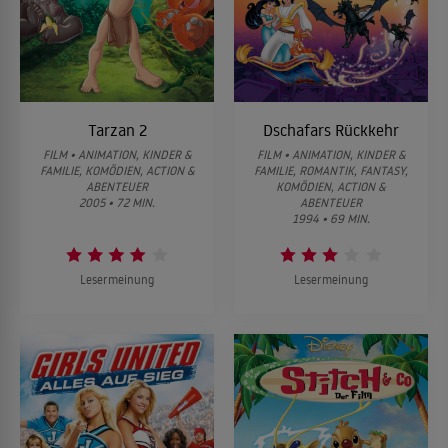
Tarzan 2
Dschafars Rückkehr
FILM • ANIMATION, KINDER &
FILM • ANIMATION, KINDER &
FAMILIE, KOMÖDIEN, ACTION &
FAMILIE, ROMANTIK, FANTASY,
ABENTEUER
KOMÖDIEN, ACTION &
2005 • 72 MIN.
ABENTEUER
1994 • 69 MIN.
Lesermeinung
Lesermeinung