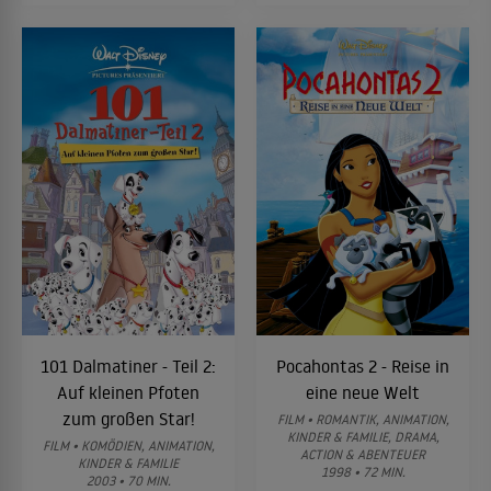
101 Dalmatiner - Teil 2:
Pocahontas 2 - Reise in
Auf kleinen Pfoten
eine neue Welt
zum großen Star!
FILM • ROMANTIK, ANIMATION,
KINDER & FAMILIE, DRAMA,
FILM • KOMÖDIEN, ANIMATION,
ACTION & ABENTEUER
KINDER & FAMILIE
1998 • 72 MIN.
2003 • 70 MIN.