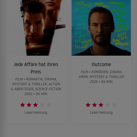
Jede Affäre hat ihren
Outcome
Preis
FILM • KOMÖDIEN, DRAMA,
KRIMI, MYSTERY & THRILLER
FILM • ROMANTIK, DRAMA,
2026 • 84 MIN.
MYSTERY & THRILLER, ACTION
& ABENTEUER, SCIENCE-FICTION
2001 • 94 MIN.
Lesermeinung
Lesermeinung