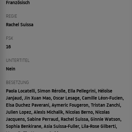
Französisch
REGIE
Rachel Suissa
FSK
16
UNTERTITEL
Nein
BESETZUNG
Paola Locatelli, Simon Rérolle, Ella Pellegrini, Héloïse
Janjaud, Jin Xuan Mao, Oscar Lesage, Camille Léon-Fucien,
Elsa Duchez Paverani, Aymeric Fougeron, Tristan Zanchi,
Julien Lopez, Alexis Michalik, Nicolas Berno, Nicolas
Jacquens, Sabine Perraud, Rachel Suissa, Ginnie Watson,
Sophia Benkirane, Asia Suissa-Fuller, Lila-Rose Gilberti,