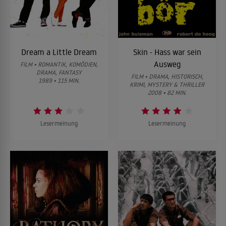
Dream a Little Dream
Skin - Hass war sein
Ausweg
FILM • ROMANTIK, KOMÖDIEN,
DRAMA, FANTASY
FILM • DRAMA, HISTORISCH,
1989 • 115 MIN.
KRIMI, MYSTERY & THRILLER
2008 • 82 MIN.
Lesermeinung
Lesermeinung