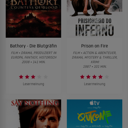
Bathory - Die Blutgräfin
Prison on Fire
FILM • DRAMA, PRODUZIERT IN
FILM • ACTION & ABENTEUER,
EUROPA, FANTASY, HISTORISCH
DRAMA, MYSTERY & THRILLER,
2008 • 141 MIN.
KRIMI
1987 • 101 MIN.
Lesermeinung
Lesermeinung