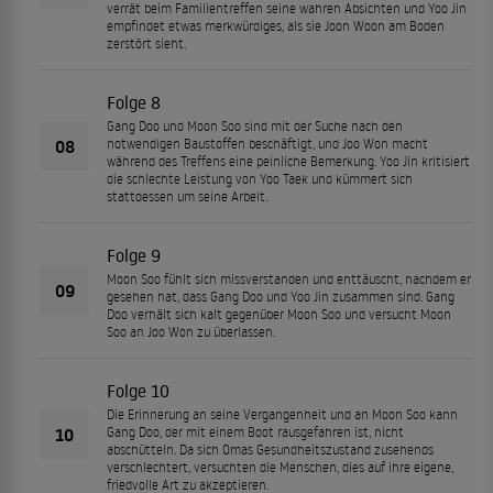
verrät beim Familientreffen seine wahren Absichten und Yoo Jin
empfindet etwas merkwürdiges, als sie Joon Woon am Boden
zerstört sieht.
Folge 8
Gang Doo und Moon Soo sind mit der Suche nach den
08
notwendigen Baustoffen beschäftigt, und Joo Won macht
während des Treffens eine peinliche Bemerkung. Yoo Jin kritisiert
die schlechte Leistung von Yoo Taek und kümmert sich
stattdessen um seine Arbeit.
Folge 9
Moon Soo fühlt sich missverstanden und enttäuscht, nachdem er
09
gesehen hat, dass Gang Doo und Yoo Jin zusammen sind. Gang
Doo verhält sich kalt gegenüber Moon Soo und versucht Moon
Soo an Joo Won zu überlassen.
Folge 10
Die Erinnerung an seine Vergangenheit und an Moon Soo kann
10
Gang Doo, der mit einem Boot rausgefahren ist, nicht
abschütteln. Da sich Omas Gesundheitszustand zusehends
verschlechtert, versuchten die Menschen, dies auf ihre eigene,
friedvolle Art zu akzeptieren.