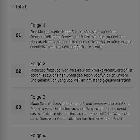
erfährt.
Folge 1
Eine Modellbauerin, Moon Soo, bemüht sich tapfer, ihre
01
Schwierigkeiten zu überwinden, indem sie nicht nur bei der
Hausarbeit hilft, sondern sich auch um ihre Mutter kümmert, die
ebenfalls im Mittelpunkt der Gerüchte steht.
Folge 2
02
Moon Soo fragt Joo Won, ob sie für das Projekt verantwortlich ist,
obwohl es zuvor einen Unfall gab. Moon Soo fühlt sich unwohl
und genervt von Gang Doo, weil er ihm ständig gegenübersteht.
Folge 3
Moon Soo trifft aus irgendeinem Grund immer wieder auf Gang
03
Doo, also versucht sie ihm aus dem Weg zu gehen, und denkt,
dass sie "nicht mehr mit ihm zu tun haben will". Joo Won zieht
seine Grenze zu Yoo Jin, die sich ihm immer wieder nähert.
Folge 4