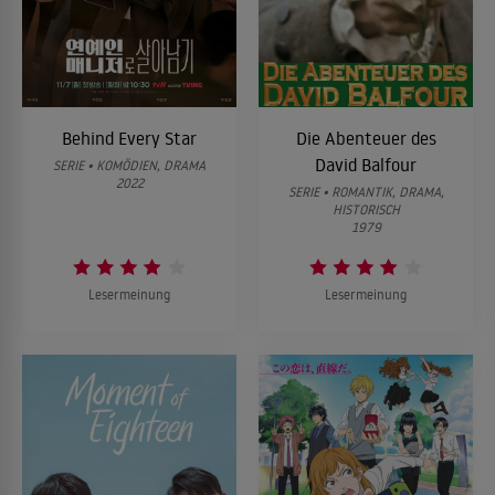
Behind Every Star
Die Abenteuer des
David Balfour
SERIE • KOMÖDIEN, DRAMA
2022
SERIE • ROMANTIK, DRAMA,
HISTORISCH
1979
Lesermeinung
Lesermeinung