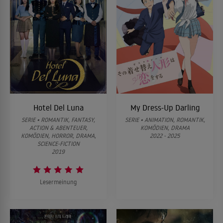
Hotel Del Luna
My Dress-Up Darling
SERIE • ROMANTIK, FANTASY,
SERIE • ANIMATION, ROMANTIK,
ACTION & ABENTEUER,
KOMÖDIEN, DRAMA
KOMÖDIEN, HORROR, DRAMA,
2022 - 2025
SCIENCE-FICTION
2019
Lesermeinung