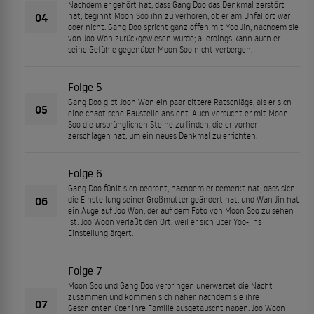
Nachdem er gehört hat, dass Gang Doo das Denkmal zerstört
04
hat, beginnt Moon Soo ihn zu verhören, ob er am Unfallort war
oder nicht. Gang Doo spricht ganz offen mit Yoo Jin, nachdem sie
von Joo Won zurückgewiesen wurde; allerdings kann auch er
seine Gefühle gegenüber Moon Soo nicht verbergen.
Folge 5
Gang Doo gibt Joon Won ein paar bittere Ratschläge, als er sich
05
eine chaotische Baustelle ansieht. Auch versucht er mit Moon
Soo die ursprünglichen Steine zu finden, die er vorher
zerschlagen hat, um ein neues Denkmal zu errichten.
Folge 6
Gang Doo fühlt sich bedroht, nachdem er bemerkt hat, dass sich
06
die Einstellung seiner Großmutter geändert hat, und Wan Jin hat
ein Auge auf Joo Won, der auf dem Foto von Moon Soo zu sehen
ist. Joo Woon verläßt den Ort, weil er sich über Yoo-jins
Einstellung ärgert.
Folge 7
Moon Soo und Gang Doo verbringen unerwartet die Nacht
zusammen und kommen sich näher, nachdem sie ihre
07
Geschichten über ihre Familie ausgetauscht haben. Joo Woon