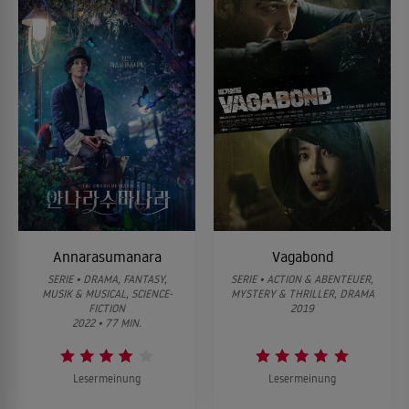
Annarasumanara
Vagabond
SERIE • DRAMA, FANTASY,
SERIE • ACTION & ABENTEUER,
MUSIK & MUSICAL, SCIENCE-
MYSTERY & THRILLER, DRAMA
FICTION
2019
2022 • 77 MIN.
Lesermeinung
Lesermeinung