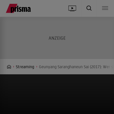
Streaming
Geunyang Saranghaneun Sai (2017): Wer st