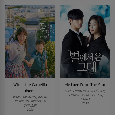
When the Camellia
My Love From The Star
Blooms
SERIE • ROMANTIK, KOMÖDIEN,
FANTASY, SCIENCE-FICTION,
SERIE • ROMANTIK, DRAMA,
DRAMA
KOMÖDIEN, MYSTERY &
2013
THRILLER
2019