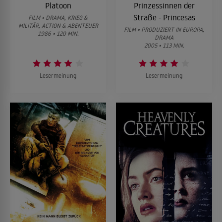
Platoon
Prinzessinnen der
Straße - Princesas
FILM • DRAMA, KRIEG &
MILITÄR, ACTION & ABENTEUER
FILM • PRODUZIERT IN EUROPA,
1986 • 120 MIN.
DRAMA
2005 • 113 MIN.
Lesermeinung
Lesermeinung