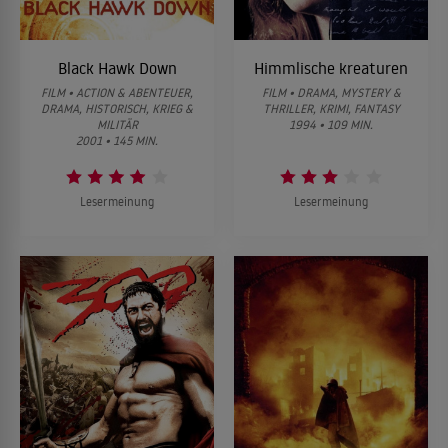
Black Hawk Down
Himmlische kreaturen
FILM • ACTION & ABENTEUER,
FILM • DRAMA, MYSTERY &
DRAMA, HISTORISCH, KRIEG &
THRILLER, KRIMI, FANTASY
MILITÄR
1994 • 109 MIN.
2001 • 145 MIN.
Lesermeinung
Lesermeinung