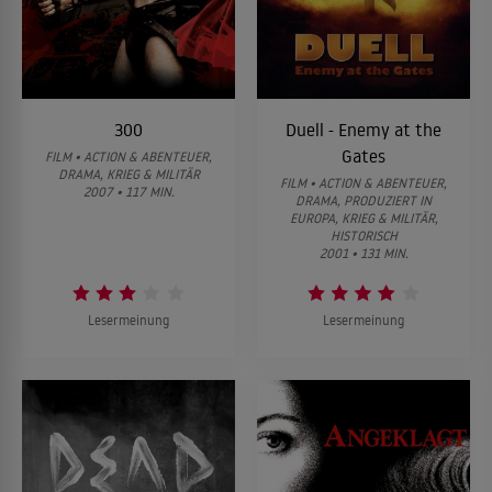
300
Duell - Enemy at the
Gates
FILM • ACTION & ABENTEUER,
DRAMA, KRIEG & MILITÄR
FILM • ACTION & ABENTEUER,
2007 • 117 MIN.
DRAMA, PRODUZIERT IN
EUROPA, KRIEG & MILITÄR,
HISTORISCH
2001 • 131 MIN.
Lesermeinung
Lesermeinung