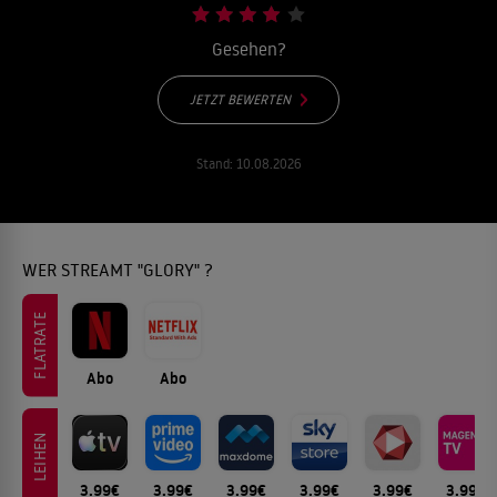
Gesehen?
JETZT BEWERTEN
Stand:
10.08.2026
WER STREAMT "GLORY" ?
FLATRATE
Abo
Abo
LEIHEN
3.99€
3.99€
3.99€
3.99€
3.99€
3.99€