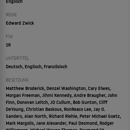
Englisch
REGIE
Edward Zwick
FSK
16
UNTERTITEL
Deutsch, Englisch, Französisch
BESETZUNG
Matthew Broderick, Denzel Washington, Cary Elwes,
Morgan Freeman, Jihmi Kennedy, Andre Braugher, John
Finn, Donovan Leitch, JD Cullum, Bob Gunton, Cliff
DeYoung, Christian Baskous, RonReaco Lee, Jay O.
Sanders, Alan North, Richard Riehle, Peter Michael Goetz,
Mark Margolis, Jane Alexander, Paul Desmond, Rodger
Williamson, Michael Wayne Thomas, Raymond St.