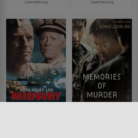
Lesermeinung
Lesermeinung
Schlacht um Midway
Memories of Murder
FILM • ACTION & ABENTEUER,
FILM • DRAMA, MYSTERY &
DRAMA, HISTORISCH, KRIEG &
THRILLER, KRIMI
MILITÄR
2003 • 131 MIN.
1976 • 132 MIN.