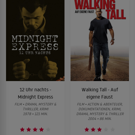
12 Uhr nachts -
Walking Tall - Auf
Midnight Express
eigene Faust
FILM • DRAMA, MYSTERY &
FILM • ACTION & ABENTEUER,
THRILLER, KRIMI
DOKUMENTATIONEN, KRIMI,
1978 • 121 MIN.
DRAMA, MYSTERY & THRILLER
2004 • 86 MIN.