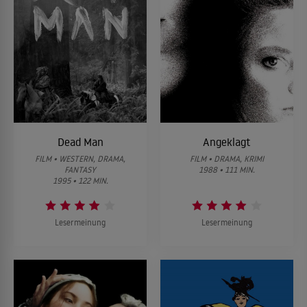
Dead Man
Angeklagt
FILM • WESTERN, DRAMA,
FILM • DRAMA, KRIMI
FANTASY
1988 • 111 MIN.
1995 • 122 MIN.
Lesermeinung
Lesermeinung