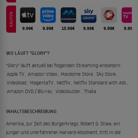
KAUFEN
9.99€
9.99€
10.99€
9.99€
9.99€
9.99€
WO LÄUFT "GLORY"?
"Glory" läuft aktuell bei folgenden Streaming-Anbietern:
Apple TV
,
Amazon Video
,
Maxdome Store
,
Sky Store
,
Videoload
,
MagentaTV
,
Netflix
,
Netflix Standard with Ads
,
Amazon DVD / Blu-ray
,
Videobuster
,
Thalia
.
INHALTSBESCHREIBUNG
Amerika, zur Zeit des Bürgerkriegs. Robert G. Shaw, ein
junger und unerfahrener Harvard-Absolvent, tritt in die