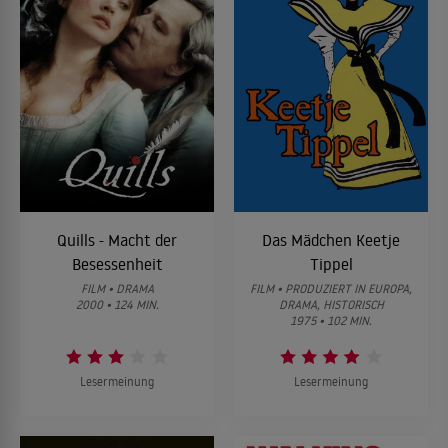
Quills - Macht der
Das Mädchen Keetje
Besessenheit
Tippel
FILM • DRAMA
FILM • PRODUZIERT IN EUROPA,
2000 • 124 MIN.
DRAMA, HISTORISCH
1975 • 102 MIN.
Lesermeinung
Lesermeinung