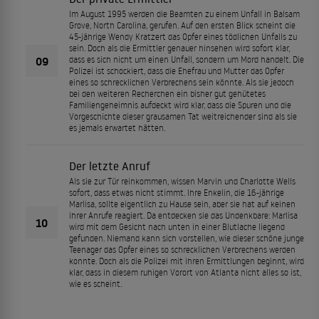
Im August 1995 werden die Beamten zu einem Unfall in Balsam
Grove, North Carolina, gerufen. Auf den ersten Blick scheint die
45-jährige Wendy Kratzert das Opfer eines tödlichen Unfalls zu
sein. Doch als die Ermittler genauer hinsehen wird sofort klar,
09
dass es sich nicht um einen Unfall, sondern um Mord handelt. Die
Polizei ist schockiert, dass die Ehefrau und Mutter das Opfer
eines so schrecklichen Verbrechens sein könnte. Als sie jedoch
bei den weiteren Recherchen ein bisher gut gehütetes
Familiengeheimnis aufdeckt wird klar, dass die Spuren und die
Vorgeschichte dieser grausamen Tat weitreichender sind als sie
es jemals erwartet hätten.
Der letzte Anruf
Als sie zur Tür reinkommen, wissen Marvin und Charlotte Wells
sofort, dass etwas nicht stimmt. Ihre Enkelin, die 16-jährige
Marlisa, sollte eigentlich zu Hause sein, aber sie hat auf keinen
ihrer Anrufe reagiert. Da entdecken sie das Undenkbare: Marlisa
10
wird mit dem Gesicht nach unten in einer Blutlache liegend
gefunden. Niemand kann sich vorstellen, wie dieser schöne junge
Teenager das Opfer eines so schrecklichen Verbrechens werden
konnte. Doch als die Polizei mit ihren Ermittlungen beginnt, wird
klar, dass in diesem ruhigen Vorort von Atlanta nicht alles so ist,
wie es scheint.