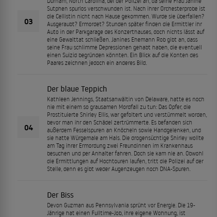
Durham, North Carolina, bei der Polizei an, da seine Frau Janine
Sutphen spurlos verschwunden ist. Nach ihrer Orchesterprobe ist
die Cellistin nicht nach Hause gekommen. Wurde sie überfallen?
03
Ausgeraubt? Ermordet? Stunden später finden die Ermittler ihr
Auto in der Parkgarage des Konzerthauses, doch nichts lässt auf
eine Gewalttat schließen. Janines Ehemann Rob gibt an, dass
seine Frau schlimme Depressionen gehabt haben, die eventuell
einen Suizid begründen könnten. Ein Blick auf die Konten des
Paares zeichnen jedoch ein anderes Bild.
Der blaue Teppich
Kathleen Jennings, Staatsanwältin von Delaware, hatte es noch
nie mit einem so grausamen Mordfall zu tun: Das Opfer, die
Prostituierte Shirley Ellis, war gefoltert und verstümmelt worden,
bevor man ihr den Schädel zertrümmerte. Es befanden sich
04
außerdem Fesselspuren an Knöcheln sowie Handgelenken, und
sie hatte Würgemale am Hals. Die drogensüchtige Shirley wollte
am Tag ihrer Ermordung zwei Freundinnen im Krankenhaus
besuchen und per Anhalter fahren. Doch sie kam nie an. Obwohl
die Ermittlungen auf Hochtouren laufen, tritt die Polizei auf der
Stelle, denn es gibt weder Augenzeugen noch DNA-Spuren.
Der Biss
Devon Guzman aus Pennsylvania sprüht vor Energie. Die 19-
Jährige hat einen Fulltime-Job, ihre eigene Wohnung, ist