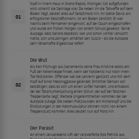
Kopf in ihrem Haus in Grand Rapids, Michigan, tot aufgefunden
wird, scheint die Sachlage klar: Da neben ihr die Tatwaffe auf dem
Boden liegt, deutet alles auf Selbstmord hin. Ihr Gatte David, ein
01
erfolgreicher Geschäftsmann, ist am Boden zerstört: Er war
nachts beim Fernsehen eingenickt, auf der Couch eingeschlafen
und wurde am frühen Morgen von einem Schuss geweckt. Seine
Aussage, dass Sandra depressiv war und schon vorher versucht
hatte, sich umzubringen, erhärtet den Suizid - bis die Autopsie
sehr rätselhafte Ergebnisse liefert
Die Wut
Als Ken Fitzhugh aus Sacramento seine Frau Kristine leblos am
Fuß der Kellertreppe findet, kann der Notdienst nur noch ihren
Tod feststellen. Offenbar war die Lehrerin gestürzt und mit dem
Kopf auf einer Messingglocke gelandet. Ermittler Denson soll
02
bestätigen, dass es sich um einen Unfall handelt, und entdeckt
bei der Tatortuntersuchung einen Schuh, der auf der falschen
Treppenseite liegt. Weitere Ungereimtheiten kommen bei der
Autopsie zutage: Die sieben Platzwunden am Hinterkopf und die
Einblutungen in der Halsmuskulatur können nicht von einem
Treppensturz kommen. Alles deutet nun auf Mord hin.
Der Parasit
An einem Januarabend ruft der verzweifelte Rob Petrick aus