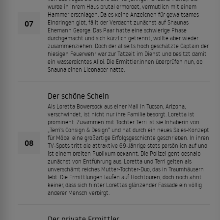
wurde in ihrem Haus brutal ermordet, vermutlich mit einem
Hammer erschlagen. Da es keine Anzeichen für gewaltsames
07
Eindringen gibt, fällt der Verdacht zunächst auf Shaunas
Ehemann George. Das Paar hatte eine schwierige Phase
durchgemacht und sich kürzlich getrennt, wollte aber wieder
zusammenziehen. Doch der allseits hoch geschätzte Captain der
hiesigen Feuerwehr war zur Tatzeit im Dienst und besitzt damit
ein wasserdichtes Alibi. Die Ermittler:innen überprüfen nun, ob
Shauna einen Liebhaber hatte.
Der schöne Schein
Als Loretta Bowersock aus einer Mall in Tucson, Arizona,
verschwindet, ist nicht nur ihre Familie besorgt. Loretta ist
prominent. Zusammen mit Tochter Terri ist sie Inhaberin von
„Terri's Consign & Design“ und hat durch ein neues Sales-Konzept
für Möbel eine großartige Erfolgsgeschichte geschrieben. In ihren
08
TV-Spots tritt die attraktive 69-Jährige stets persönlich auf und
ist einem breiten Publikum bekannt. Die Polizei geht deshalb
zunächst von Entführung aus. Loretta und Terri gelten als
unverschämt reiches Mutter-Tochter-Duo, das in Traumhäusern
lebt. Die Ermittlungen laufen auf Hochtouren, doch noch ahnt
keiner, dass sich hinter Lorettas glänzender Fassade ein völlig
anderer Mensch verbirgt.
Der private Ermittler