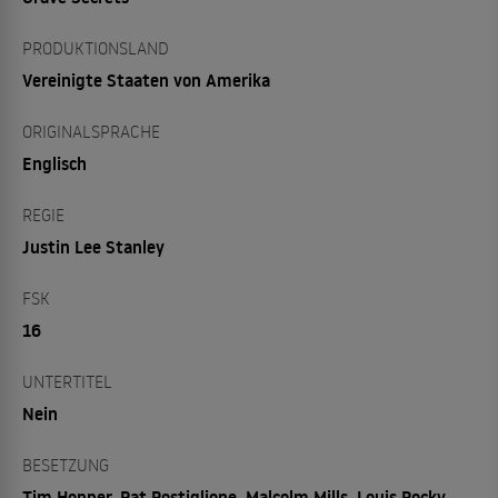
PRODUKTIONSLAND
Vereinigte Staaten von Amerika
ORIGINALSPRACHE
Englisch
REGIE
Justin Lee Stanley
FSK
16
UNTERTITEL
Nein
BESETZUNG
Tim Hopper, Pat Postiglione, Malcolm Mills, Louis Rocky