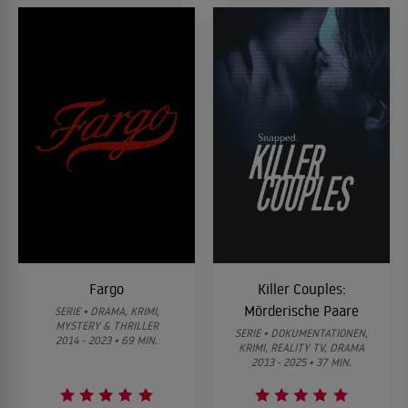
Fargo
Killer Couples:
Mörderische Paare
SERIE • DRAMA, KRIMI,
MYSTERY & THRILLER
SERIE • DOKUMENTATIONEN,
2014 - 2023 • 69 MIN.
KRIMI, REALITY TV, DRAMA
2013 - 2025 • 37 MIN.