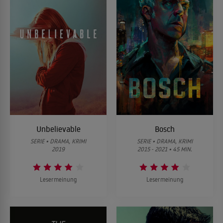
Das Opferlamm
Detective Robert Moore wird in Nashville, Tennessee, zu einer
ausgebrannten Kirche beordert. Doch Moore ist nicht als
Brandermittler vor Ort, sondern um einen grausigen Fund zu
untersuchen, den die Feuerwehr auf dem Dachboden gemacht
08
hat: In einem zusammengerollten Teppich liegt die Leiche eines
Mannes, der enthauptet wurde. Der Rest des Dachbodens ist
unauffällig, doch dann entdeckt Moore einen Hinweis auf die
Identität des Opfers – einen schwarzen Gürtel mit dem
Buchstaben "T" in der Schnalle. Der Name des Kirchenpastors
lautet „David Terry“. Doch wie ist der makabre Tod des Geistlichen
zu erklären?
Unbelievable
Bosch
Das vermisste Mädchen
SERIE • DRAMA, KRIMI
SERIE • DRAMA, KRIMI
2019
2015 - 2021 • 45 MIN.
An einem kühlen Februartag in Nashville, Tennessee, ruft
Virginia Trimble ihre Tochter Marcia zum Abendessen. Doch das
Kind scheint verschwunden zu sein. Die Polizei wird
eingeschaltet und versucht, Marcias Tagesablauf zu
Lesermeinung
Lesermeinung
09
rekonstruieren: Sie wollte Pfadfinderkekse verkaufen, 50
Schachteln davon, um einen Goldenen Stern, ein Abzeichen für
ihre Uniform zu bekommen. Und die kleine Geschäftsfrau war
stundenlang auf Tour, um das Gebäck auszuliefern. Inzwischen
sind viele Beamte im Einsatz, motorisiert und zu Fuß, am