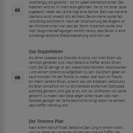
unabhängig und glücklich - bis ihr Leben dramatisch endet: Das
Mädchen wird tot in ihrem Auto gefunden. Sie ist mit einer Jacke
05
zugedeckt, neben der Leiche liegt eine Spritze. Doch was wie eine
Überdosis wirkt, erweist sich als Mord. Devons Kehle wurde fast
vollständig durchtrennt. Nach der Untersuchung des Wagens ist
den Ermittler:innen klar, dass der Tatort inszeniert wurde. Und
nach Zeug:innenbefragungen kommt heraus, dass Devon in eine
schwierige lesbische Dreiecksbeziehung verstrickt war.
Das Doppelleben
Als Jamie Laiaddee aus Chandler, Arizona, von ihren Eltern als
vermisst gemeldet wird, traut Detective Moffat seinen Ohren
nicht: Die 32-Jährige ist seit zweieinhalb Monaten verschwunden
- und keinem scheint es aufgefallen zu sein. Die Eltern geben an,
06
kaum Kontakt mit der Tochter zu haben. Aber auch ihr Freund,
ein Mann namens Bryan, scheint wie vom Erdboden verschluckt.
Als Brian schließlich im nur 30 Kilometer entfernten Scottsdale
ausfindig gemacht wird, gibt er an, sich vor 10 Wochen von Jamie
getrennt zu haben, weil diese wegen eines neuen Jobs nach
Colorado gezogen sei. Seine Geschichte klingt jedoch so seltsam,
dass Moffat hellhörig wird.
Der finstere Plan
Nach einem Notruf findet Detective Dan Long in einem Vorort
von Las Vegas die Leiche der 46-jährigen Shauna Tiaffay. Sie