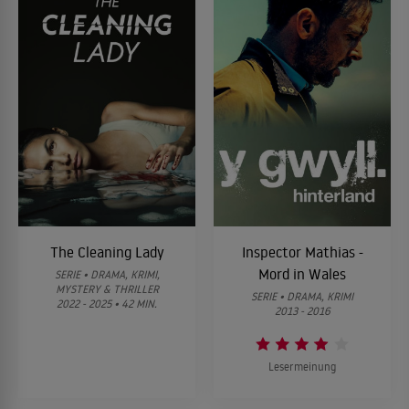
Himmel schwebt ein Hubschrauber mit einem Suchscheinwerfer.
Aber von der Kleinen fehlt jede Spur.
Das Haus des Toten
In Portland, Oregon, wird die Polizei zum Haus von Harold Hal
Charboneau gerufen: Der 45-Jährige liegt in einer Blutlache auf
seinem Bett, neben ihm ein blutverschmiertes Telefon.
Offensichtlich hatte er nach dem Angriff noch versucht, Hilfe
10
herbei zu rufen. Nach erster Analyse seiner zahlreichen Wunden
wurde Charboneau erstochen. Aber was Detective Findling an der
ohnehin grausamen Szenerie besonders schockiert, ist die
Tatsache, dass das Opfer ab den Knien beinamputiert ist: Wie
kaltblütig muss man sein, um einen so schwer behinderten
Menschen auf derart schreckliche Weise umzubringen?
The Cleaning Lady
Inspector Mathias -
Mord in Wales
SERIE • DRAMA, KRIMI,
MYSTERY & THRILLER
SERIE • DRAMA, KRIMI
2022 - 2025 • 42 MIN.
2013 - 2016
Lesermeinung