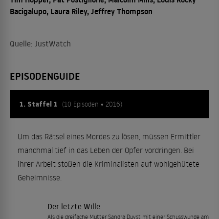
Bacigalupo, Laura Riley, Jeffrey Thompson
Quelle: JustWatch
EPISODENGUIDE
1. Staffel 1
(10 Episoden • 2016)
Um das Rätsel eines Mordes zu lösen, müssen Ermittler
manchmal tief in das Leben der Opfer vordringen. Bei
ihrer Arbeit stoßen die Kriminalisten auf wohlgehütete
Geheimnisse.
Der letzte Wille
Als die dreifache Mutter Sandra Duyst mit einer Schusswunde am