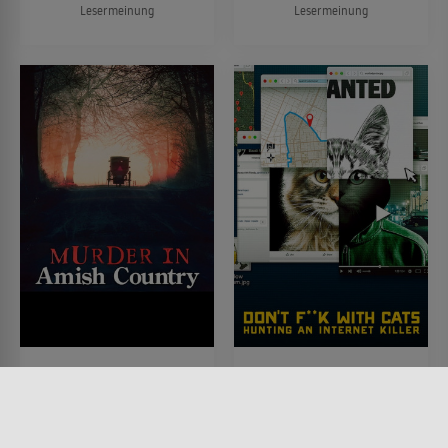
Lesermeinung
Lesermeinung
Mord bei den Amischen
Don’t F**k With Cats:
Die Jagd nach einem
SERIE • KRIMI,
DOKUMENTATIONEN
Internet-Killer
2019 • 44 MIN.
SERIE • DOKUMENTATIONEN,