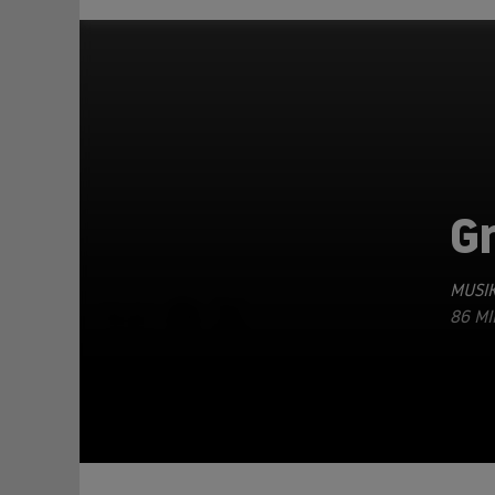
G
MUSIK
TEILEN
86 MI