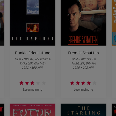
Dunkle Erleuchtung
Fremde Schatten
FILM • DRAMA, MYSTERY &
FILM • MYSTERY &
THRILLER, FANTASY
THRILLER, DRAMA
1991 • 100 MIN.
1990 • 102 MIN.
Lesermeinung
Lesermeinung