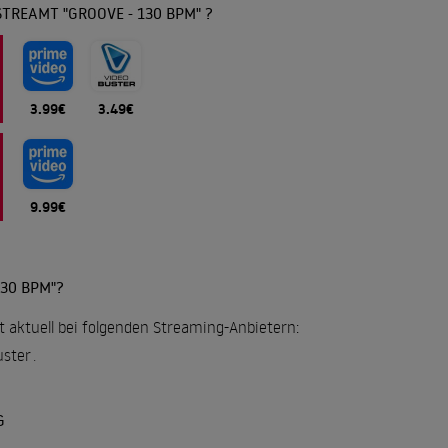
TREAMT "GROOVE - 130 BPM" ?
3.99€
3.49€
9.99€
30 BPM"?
t aktuell bei folgenden Streaming-Anbietern:
uster
.
G