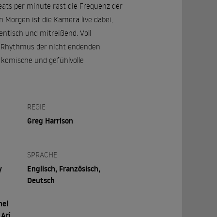
beats per minute rast die Frequenz der
n Morgen ist die Kamera live dabei,
entisch und mitreißend. Voll
en Rhythmus der nicht endenden
 komische und gefühlvolle
REGIE
Greg Harrison
SPRACHE
y
Englisch, Französisch,
Deutsch
hel
 Ari