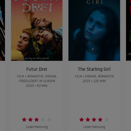
Futur Drei
The Starling Girl
FILM • ROMANTIK, DRAMA,
FILM • DRAMA, ROMANTIK
PRODUZIERT IN EUROPA
2023 • 116 MIN.
2020 • 93 MIN.
Lesermeinung
Lesermeinung