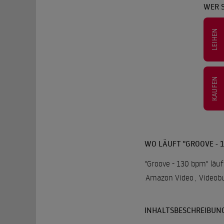
WER S
LEIHEN
KAUFEN
WO LÄUFT "GROOVE - 1
"Groove - 130 bpm" läuf
Amazon Video
,
Videob
INHALTSBESCHREIBUN