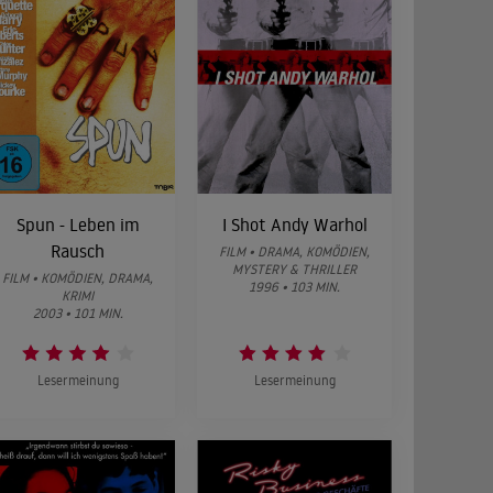
Spun - Leben im
I Shot Andy Warhol
Rausch
FILM • DRAMA, KOMÖDIEN,
MYSTERY & THRILLER
FILM • KOMÖDIEN, DRAMA,
1996 • 103 MIN.
KRIMI
2003 • 101 MIN.
Lesermeinung
Lesermeinung