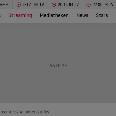
RAMM
JETZT IM TV
20:15 IM TV
22:00 IM TV
s
Streaming
Mediatheken
News
Stars
treamt es? Anbieter & Infos