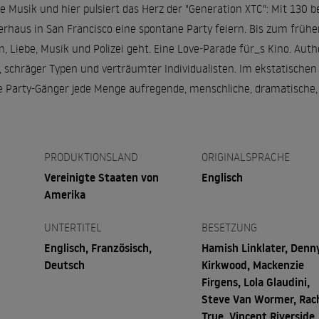
e Musik und hier pulsiert das Herz der "Generation XTC": Mit 130 
erhaus in San Francisco eine spontane Party feiern. Bis zum frühe
 Liebe, Musik und Polizei geht. Eine Love-Parade für_s Kino. Auth
te, schräger Typen und verträumter Individualisten. Im ekstatisch
e Party-Gänger jede Menge aufregende, menschliche, dramatische,
PRODUKTIONSLAND
ORIGINALSPRACHE
Vereinigte Staaten von
Englisch
Amerika
UNTERTITEL
BESETZUNG
Englisch, Französisch,
Hamish Linklater, Denn
Deutsch
Kirkwood, Mackenzie
Firgens, Lola Glaudini,
Steve Van Wormer, Rac
True, Vincent Riverside,