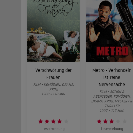
Verschwörung der
Metro - Verhandeln
Frauen
ist reine
Nervensache
FILM • KOMÖDIEN, DRAMA,
KRIMI
FILM • ACTION &
1988 • 118 MIN.
ABENTEUER, KOMÖDIEN,
DRAMA, KRIMI, MYSTERY &
THRILLER
1997 • 117 MIN.
Lesermeinung
Lesermeinung