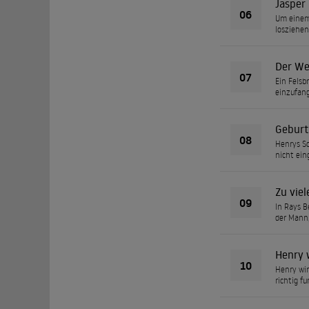
Jasper
06
Um einem 
losziehen
Der We
07
Ein Felsb
einzufang
Geburts
08
Henrys Sc
nicht ein
Zu viel
09
In Rays B
der Mann,
Henry 
10
Henry wir
richtig fu