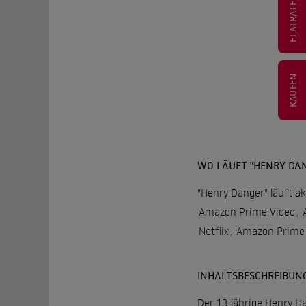
FLATRATE
KAUFEN
WO LÄUFT "HENRY DA
"Henry Danger" läuft ak
Amazon Prime Video
,
Netflix
,
Amazon Prime 
INHALTSBESCHREIBUN
Der 13-jährige Henry Ha