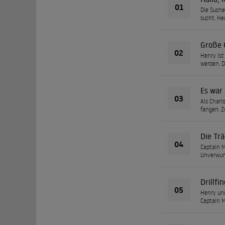
01
Die Suche
sucht. He
Große 
02
Henry ist
werden. D
Es war
03
Als Charl
fangen. Z
Die Trä
04
Captain M
Unverwund
Drillfi
05
Henry und
Captain M