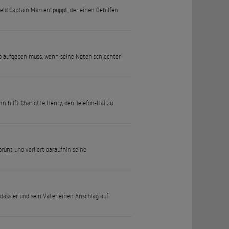
eld Captain Man entpuppt, der einen Gehilfen
Job aufgeben muss, wenn seine Noten schlechter
nn hilft Charlotte Henry, den Telefon-Hai zu
üht und verliert daraufhin seine
dass er und sein Vater einen Anschlag auf