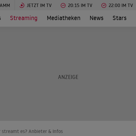
RAMM
JETZT IM TV
20:15 IM TV
22:00 IM TV
s
Streaming
Mediatheken
News
Stars
 streamt es? Anbieter & Infos