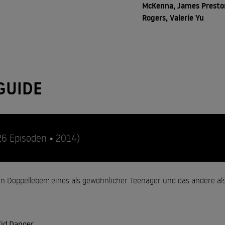
McKenna, James Presto
Rogers, Valerie Yu
GUIDE
26 Episoden • 2014)
in Doppelleben: eines als gewöhnlicher Teenager und das andere al
Kid Danger