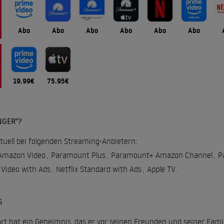
Abo
Abo
Abo
Abo
Abo
Abo
19.99€
75.95€
NGER"?
tuell bei folgenden Streaming-Anbietern:
Amazon Video
,
Paramount Plus
,
Paramount+ Amazon Channel
,
P
Video with Ads
,
Netflix Standard with Ads
,
Apple TV
.
G
rt hat ein Geheimnis, das er vor seinen Freunden und seiner Famil