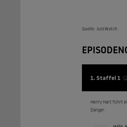
Quelle: JustWatch
EPISODEN
1. Staffel 1
(
Henry Hart führt e
Danger.
Hallo, 