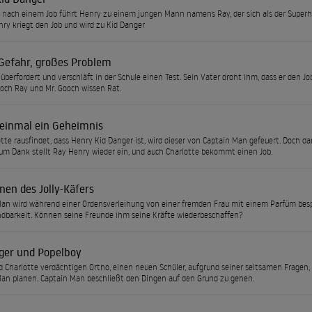
 nach einem Job führt Henry zu einem jungen Mann namens Ray, der sich als der Superh
nry kriegt den Job und wird zu Kid Danger
Gefahr, großes Problem
 überfordert und verschläft in der Schule einen Test. Sein Vater droht ihm, dass er den 
och Ray und Mr. Gooch wissen Rat.
 einmal ein Geheimnis
otte rausfindet, dass Henry Kid Danger ist, wird dieser von Captain Man gefeuert. Doch da
um Dank stellt Ray Henry wieder ein, und auch Charlotte bekommt einen Job.
nen des Jolly-Käfers
an wird während einer Ordensverleihung von einer fremden Frau mit einem Parfüm bespr
barkeit. Können seine Freunde ihm seine Kräfte wiederbeschaffen?
nger und Popelboy
 Charlotte verdächtigen Ortho, einen neuen Schüler, aufgrund seiner seltsamen Fragen, 
an planen. Captain Man beschließt den Dingen auf den Grund zu gehen.