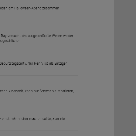
ie beiden am Halloween-Abend zusammen
i. Ray versucht das ausgeschlüpfte Wesen wieder
s geschlichen.
Geburtstagsparty. Nur Henry ist als Einziger
Technik handelt, kann nur Schwoz sie reparieren,
 einst männlicher machen sollte, aber nie