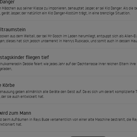
 Danger
Mädchen aus seiner Klasse zu imponieren, behauptet Jasper, er sei Kid Danger. Als d
, gerät Jasper, der natürlich ein Kid Danger-Kostüm trägt, in eine brenzlige Situation.
ltraumstein
rocken aus dem Weltall, der bei Mr Gooch im Laden herumliegt, entpuppt sich als Alien-E
en; dieses hat sich jedoch unbemerkt in Henrys Rucksack, und somit auch in dessen Hau
tagskinder fliegen tief
hulkameradin Debbie feiert wie jedes Jahr auf der Dachterrasse ihrer reichen Eltern ihre 
geladen,
e Körbe
ehausung geben allmählich alle Geräte den Geist auf. Da es sich um derart komplizierte 
 der sie auch entwickelt hat.
wird zum Mann
d beim Aufräumen in Rays Bude versehentlich von einer alte Maschine bestrahlt, die Ray
nktioniert hat.