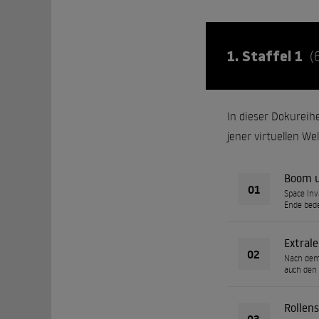
1. Staffel 1
(
In dieser Dokureih
jener virtuellen We
Boom u
01
Space Inv
Ende bede
Extral
02
Nach dem 
auch den
Rollens
03