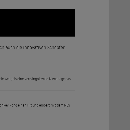
ich auch die innovativen Schöpfer
ielwelt, bis eine verhängnisvolle Niederlage das
 Donkey Kong einen Hit und erobert mit dem NES