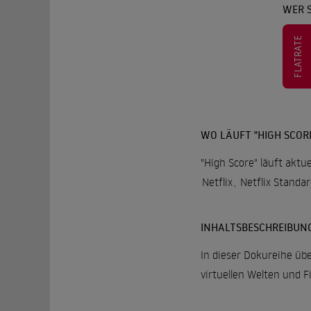
WER S
FLATRATE
WO LÄUFT "HIGH SCOR
"High Score" läuft aktu
Netflix
,
Netflix Standa
INHALTSBESCHREIBUN
In dieser Dokureihe übe
virtuellen Welten und F