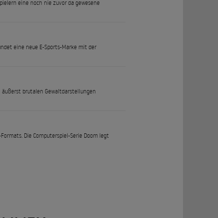
pielern eine noch nie zuvor da gewesene
ründet eine neue E-Sports-Marke mit der
 äußerst brutalen Gewaltdarstellungen
r-Formats. Die Computerspiel-Serie Doom legt