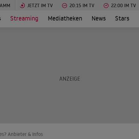
RAMM
JETZT IM TV
20:15 IM TV
22:00 IM TV
s
Streaming
Mediatheken
News
Stars
es? Anbieter & Infos