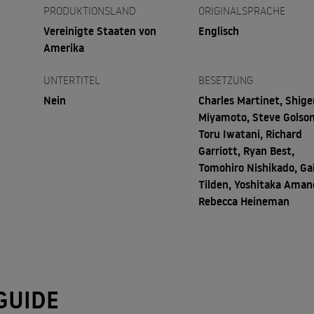
PRODUKTIONSLAND
ORIGINALSPRACHE
Vereinigte Staaten von
Englisch
Amerika
UNTERTITEL
BESETZUNG
Nein
Charles Martinet, Shige
Miyamoto, Steve Golson
Toru Iwatani, Richard
Garriott, Ryan Best,
Tomohiro Nishikado, Gai
Tilden, Yoshitaka Aman
Rebecca Heineman
GUIDE