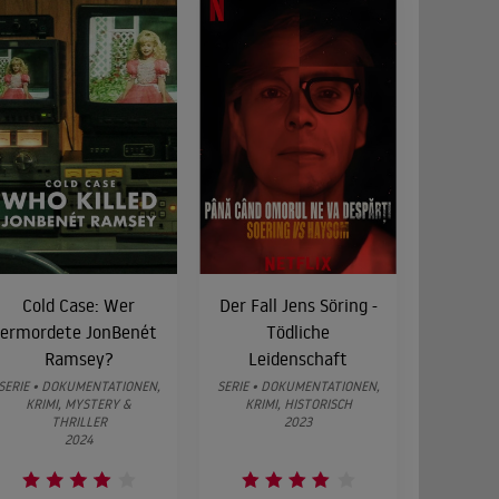
Cold Case: Wer
Der Fall Jens Söring -
ermordete JonBenét
Tödliche
Ramsey?
Leidenschaft
SERIE • DOKUMENTATIONEN,
SERIE • DOKUMENTATIONEN,
KRIMI, MYSTERY &
KRIMI, HISTORISCH
THRILLER
2023
2024