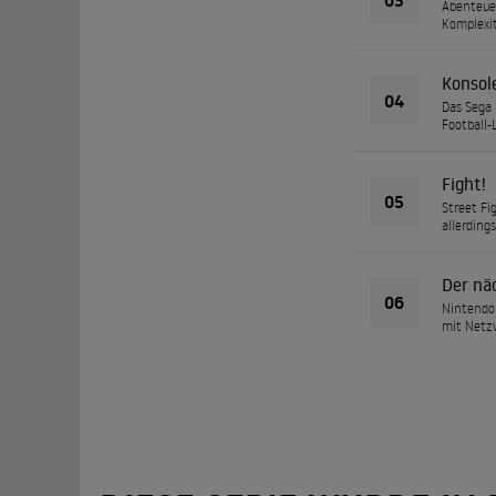
Abenteuer
Komplexi
Konsol
04
Das Sega 
Football
Fight!
05
Street Fi
allerding
Der nä
06
Nintendo 
mit Netzw