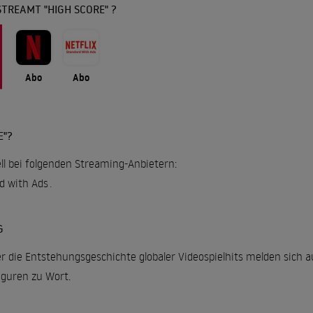
TREAMT "HIGH SCORE" ?
Abo
Abo
E"?
ell bei folgenden Streaming-Anbietern:
rd with Ads
.
G
r die Entstehungsgeschichte globaler Videospielhits melden sich a
iguren zu Wort.