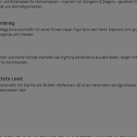
- und Rollenspiele für Heimcomputer – inspiriert von Dungeons & Dragons – gewähren S
tät und Wahlmöglichkeiten.
enkrieg
Mega Drive erschließt mit seiner flinken neuen Figur Sonic den Markt. Electronic Arts g
-Legende John Madden.
ghter und Mortal Kombat stampfen das Fighting-Game-Genre aus dem Boden, sorgen mit
s für Kontroversen.
chste Level
erschließt mit Star Fox die 3D-Welt. Wolfenstein 3D ist ein Meilenstein des Ego-Shoote
erkspielen nach.