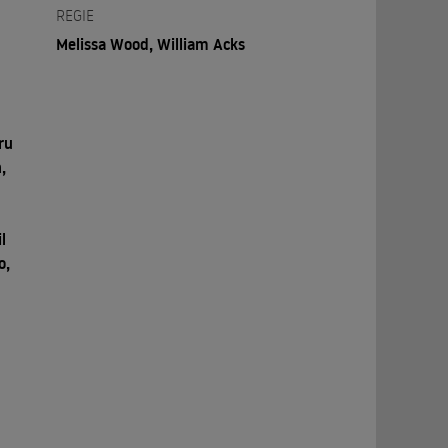
REGIE
Melissa Wood, William Acks
ru
,
l
o,