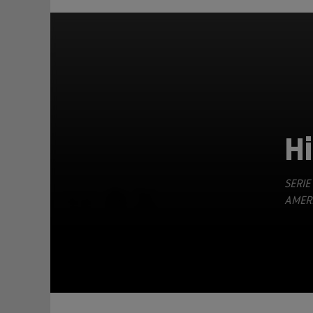
H
SERIE
TEILEN
AMERI