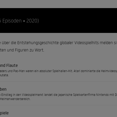
6 Episoden • 2020)
e über die Entstehungsgeschichte globaler Videospielhits melden s
lten und Figuren zu Wort.
nd Flaute
aders und Pac-Man waren ein absoluter Spielhallen-Hit. Atari dominierte die Heimvideosp
utete.
eben
Einstieg in den Videospielmarkt landet die japanische Spielkartenfirma Nintendo mit
 Heimanwenderbereich.
piele