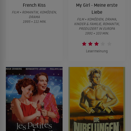
French Kiss
My Girl - Meine erste
Liebe
FILM • ROMANTIK, KOMÖDIEN,
DRAMA
FILM • KOMÖDIEN, DRAMA,
1995 • 111 MIN.
KINDER & FAMILIE, ROMANTIK,
PRODUZIERT IN EUROPA
1991 • 103 MIN.
Lesermeinung