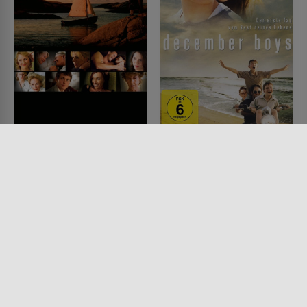
Spuren eines Lebens
December Boys
FILM • ROMANTIK, DRAMA,
FILM • ROMANTIK, DRAMA
PRODUZIERT IN EUROPA
2007 • 105 MIN.
2007 • 117 MIN.
Lesermeinung
Lesermeinung