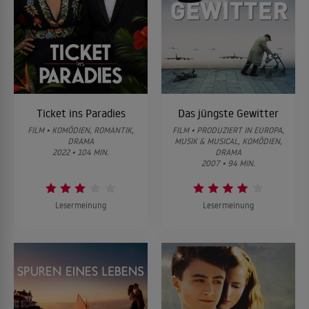
Ticket ins Paradies
Das jüngste Gewitter
FILM • KOMÖDIEN, ROMANTIK,
FILM • PRODUZIERT IN EUROPA,
DRAMA
MUSIK & MUSICAL, KOMÖDIEN,
2022 • 104 MIN.
DRAMA
2007 • 94 MIN.
Lesermeinung
Lesermeinung