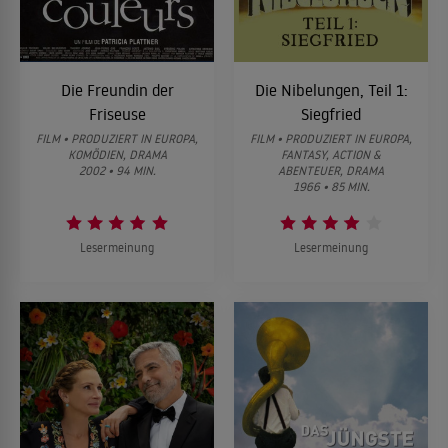
Die Freundin der
Die Nibelungen, Teil 1:
Friseuse
Siegfried
FILM • PRODUZIERT IN EUROPA,
FILM • PRODUZIERT IN EUROPA,
KOMÖDIEN, DRAMA
FANTASY, ACTION &
2002 • 94 MIN.
ABENTEUER, DRAMA
1966 • 85 MIN.
Lesermeinung
Lesermeinung