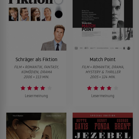
Schräger als Fiktion
Match Point
FILM • ROMANTIK, FANTASY,
FILM • ROMANTIK, DRAMA,
KOMÖDIEN, DRAMA
MYSTERY & THRILLER
2006 • 113 MIN.
2005 • 124 MIN.
Lesermeinung
Lesermeinung