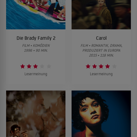
Die Brady Family 2
Carol
FILM • KOMÖDIEN
FILM • ROMANTIK, DRAMA,
1996 • 90 MIN.
PRODUZIERT IN EUROPA
2015 • 118 MIN.
Lesermeinung
Lesermeinung