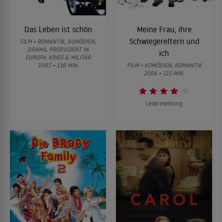
Das Leben ist schön
Meine Frau, ihre
Schwiegereltern und
FILM • ROMANTIK, KOMÖDIEN,
DRAMA, PRODUZIERT IN
ich
EUROPA, KRIEG & MILITÄR
1997 • 116 MIN.
FILM • KOMÖDIEN, ROMANTIK
2004 • 115 MIN.
Lesermeinung