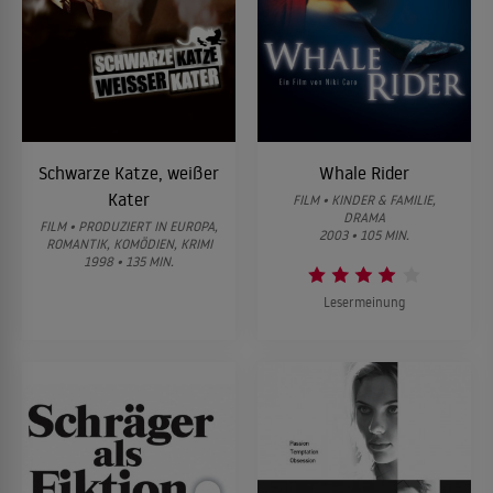
Schwarze Katze, weißer
Whale Rider
Kater
FILM • KINDER & FAMILIE,
DRAMA
FILM • PRODUZIERT IN EUROPA,
2003 • 105 MIN.
ROMANTIK, KOMÖDIEN, KRIMI
1998 • 135 MIN.
Lesermeinung