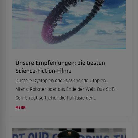
Unsere Empfehlungen: die besten
Science-Fiction-Filme
Düstere Dystopien oder spannende Utopien.
Aliens, Roboter oder das Ende der Welt. Das SciFi-
Genre regt seit jeher die Fantasie der
Filmemacher und -zuschauer an. Ein Überblick
MEHR
über die besten Science-Fiction-Filme bei den
Streaming-...