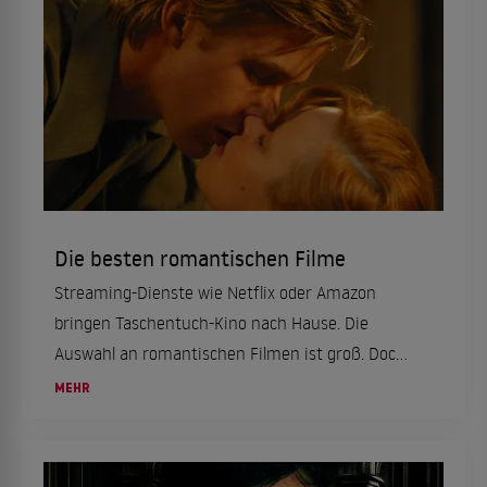
Oscars in Folge für Philadelphia und Forrest
Gump und gehört bis heute zu den wenigen
Schauspielern, denen diese Meisterleistung
gelungen ist.
Die besten romantischen Filme
Streaming-Dienste wie Netflix oder Amazon
bringen Taschentuch-Kino nach Hause. Die
Auswahl an romantischen Filmen ist groß. Doch
was sind die besten Liebesfilme? Und welche
MEHR
romantische Komödie müssen Fans des Genres
gesehen haben? ...