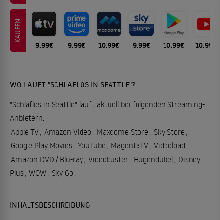
KAUFEN
9.99€
9.99€
10.99€
9.99€
10.99€
10.99€
WO LÄUFT "SCHLAFLOS IN SEATTLE"?
"Schlaflos in Seattle" läuft aktuell bei folgenden Streaming-
Anbietern:
Apple TV
,
Amazon Video
,
Maxdome Store
,
Sky Store
,
Google Play Movies
,
YouTube
,
MagentaTV
,
Videoload
,
Amazon DVD / Blu-ray
,
Videobuster
,
Hugendubel
,
Disney
Plus
,
WOW
,
Sky Go
.
INHALTSBESCHREIBUNG