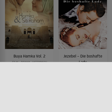
Buya Hamka Vol. 2
Jezebel – Die boshafte
Lady
FILM • DRAMA, HISTORISCH
2023 • 103 MIN.
FILM • DRAMA, ROMANTIK
1938 • 103 MIN.
Lesermeinung
Lesermeinung