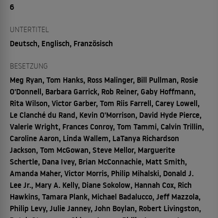
6
UNTERTITEL
Deutsch, Englisch, Französisch
BESETZUNG
Meg Ryan, Tom Hanks, Ross Malinger, Bill Pullman, Rosie
O'Donnell, Barbara Garrick, Rob Reiner, Gaby Hoffmann,
Rita Wilson, Victor Garber, Tom Riis Farrell, Carey Lowell,
Le Clanché du Rand, Kevin O'Morrison, David Hyde Pierce,
Valerie Wright, Frances Conroy, Tom Tammi, Calvin Trillin,
Caroline Aaron, Linda Wallem, LaTanya Richardson
Jackson, Tom McGowan, Steve Mellor, Marguerite
Schertle, Dana Ivey, Brian McConnachie, Matt Smith,
Amanda Maher, Victor Morris, Philip Mihalski, Donald J.
Lee Jr., Mary A. Kelly, Diane Sokolow, Hannah Cox, Rich
Hawkins, Tamara Plank, Michael Badalucco, Jeff Mazzola,
Philip Levy, Julie Janney, John Boylan, Robert Livingston,