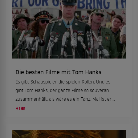
Die besten Filme mit Tom Hanks
Es gibt Schauspieler, die spielen Rollen. Und es
gibt Tom Hanks, der ganze Filme so souverän
zusammenhält, als wäre es ein Tanz. Mal ist er
Gestrandeter, mal Astronaut, mal Pilot, mal
MEHR
kompletter Durchschnittstyp, der plötzlich
mitten in einer Geschichte steht, die sehr viel
größer ist als er selbst. Hanks gewann zwei