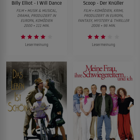
Billy Elliot - I Will Dance
Scoop - Der Knüller
FILM • MUSIK & MUSICAL,
FILM • KOMÖDIEN, KRIMI,
DRAMA, PRODUZIERT IN
PRODUZIERT IN EUROPA,
EUROPA, KOMÖDIEN
FANTASY, MYSTERY & THRILLER
2000 • 111 MIN.
2006 • 96 MIN.
Lesermeinung
Lesermeinung