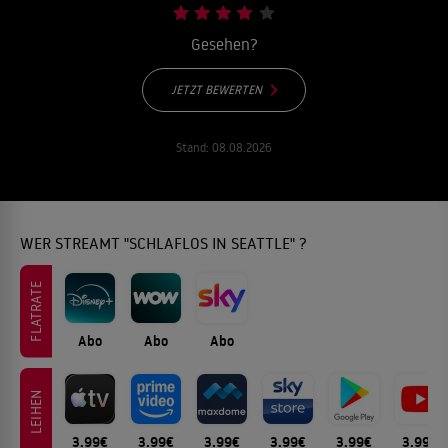
Gesehen?
JETZT BEWERTEN
Stand:
08.08.2026
WER STREAMT "SCHLAFLOS IN SEATTLE" ?
FLATRATE
Abo
Abo
Abo
LEIHEN
3.99€
3.99€
3.99€
3.99€
3.99€
3.99€