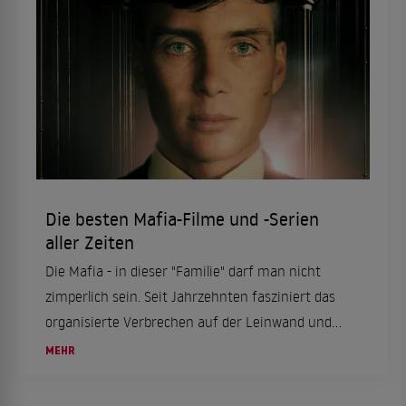
Die besten Mafia-Filme und -Serien
aller Zeiten
Die Mafia - in dieser "Familie" darf man nicht
zimperlich sein. Seit Jahrzehnten fasziniert das
organisierte Verbrechen auf der Leinwand und
hat dabei Meisterwerke wie "Der Pate" oder
MEHR
"Goodfellas" hervorgebracht. Hier gibt es unsere
Film- und Seri...