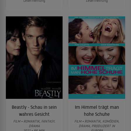
Lesermeinung
Lesermeinung
Beastly - Schau in sein
Im Himmel trägt man
wahres Gesicht
hohe Schuhe
FILM • ROMANTIK, FANTASY,
FILM • ROMANTIK, KOMÖDIEN,
DRAMA
DRAMA, PRODUZIERT IN
2011 • 86 MIN.
EUROPA