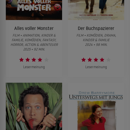
Alles voller Monster
Der Buchspazierer
FILM • ANIMATION, KINDER &
FILM • KOMÖDIEN, DRAMA,
FAMILIE, KOMÖDIEN, FANTASY,
KINDER & FAMILIE
HORROR, ACTION & ABENTEUER
2024 • 98 MIN.
2025 • 92 MIN.
Lesermeinung
Lesermeinung