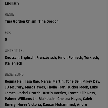
Englisch
REGIE
Tina Gordon Chism, Tina Gordon
FSK
6
UNTERTITEL
Deutsch, Englisch, Französisch, Hindi, Polnisch, Türkisch,
Italienisch
BESETZUNG
Regina Hall, Issa Rae, Marsai Martin, Tone Bell, Mikey Day,
JD McCrary, Marc Hawes, Thalia Tran, Tucker Meek, Luke
James, Rachel Dratch, Justin Hartley, Tracee Ellis Ross,
Palmer Williams Jr., Blair Jasin, Chelsea Hayes, Caleb
Emery, Noree Victoria, Kausar Mohammed, Andre