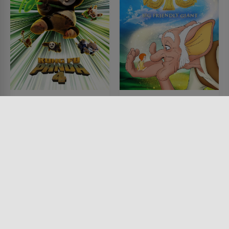
Kung Fu Panda 4
Sophie und der große
freundliche Riese
FILM • ANIMATION, KINDER &
FAMILIE, FANTASY, ACTION &
FILM • ANIMATION, KINDER &
ABENTEUER, KOMÖDIEN
FAMILIE, FANTASY, DRAMA
2024 • 94 MIN.
1990 • 87 MIN.
Lesermeinung