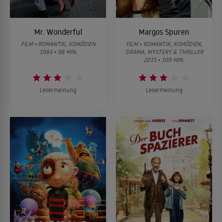
Mr. Wonderful
Margos Spuren
FILM • ROMANTIK, KOMÖDIEN
FILM • ROMANTIK, KOMÖDIEN,
1993 • 98 MIN.
DRAMA, MYSTERY & THRILLER
2015 • 109 MIN.
Lesermeinung
Lesermeinung