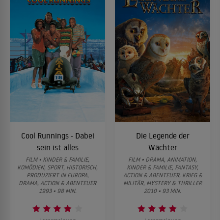
Cool Runnings - Dabei
Die Legende der
sein ist alles
Wächter
FILM • KINDER & FAMILIE,
FILM • DRAMA, ANIMATION,
KOMÖDIEN, SPORT, HISTORISCH,
KINDER & FAMILIE, FANTASY,
PRODUZIERT IN EUROPA,
ACTION & ABENTEUER, KRIEG &
DRAMA, ACTION & ABENTEUER
MILITÄR, MYSTERY & THRILLER
1993 • 98 MIN.
2010 • 93 MIN.