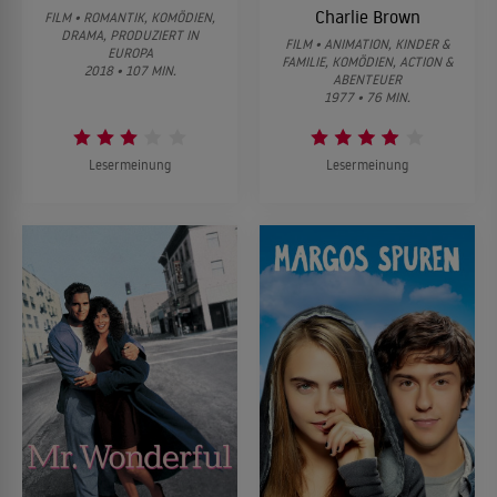
Charlie Brown
FILM • ROMANTIK, KOMÖDIEN,
DRAMA, PRODUZIERT IN
FILM • ANIMATION, KINDER &
EUROPA
FAMILIE, KOMÖDIEN, ACTION &
2018 • 107 MIN.
ABENTEUER
1977 • 76 MIN.
Lesermeinung
Lesermeinung