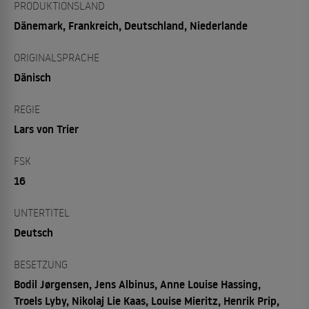
PRODUKTIONSLAND
Dänemark, Frankreich, Deutschland, Niederlande
ORIGINALSPRACHE
Dänisch
REGIE
Lars von Trier
FSK
16
UNTERTITEL
Deutsch
BESETZUNG
Bodil Jørgensen, Jens Albinus, Anne Louise Hassing,
Troels Lyby, Nikolaj Lie Kaas, Louise Mieritz, Henrik Prip,