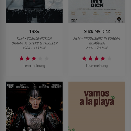
1984
Suck My Dick
FILM • SCIENCE-FICTION,
FILM • PRODUZIERT IN EUROPA,
DRAMA, MYSTERY & THRILLER
KOMÖDIEN
1984 • 113 MIN.
2001 • 79 MIN.
Lesermeinung
Lesermeinung