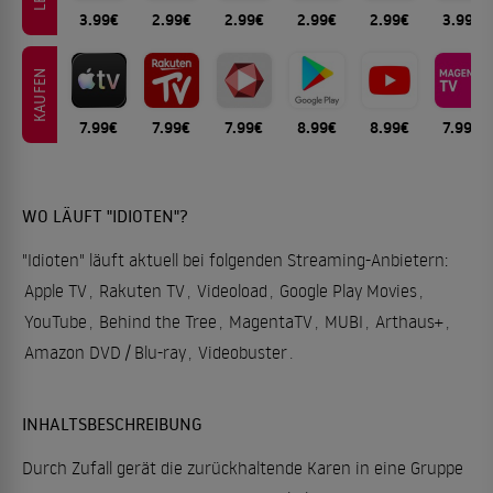
3.99€
2.99€
2.99€
2.99€
2.99€
3.99€
KAUFEN
7.99€
7.99€
7.99€
8.99€
8.99€
7.99€
WO LÄUFT "IDIOTEN"?
"Idioten" läuft aktuell bei folgenden Streaming-Anbietern:
Apple TV
,
Rakuten TV
,
Videoload
,
Google Play Movies
,
YouTube
,
Behind the Tree
,
MagentaTV
,
MUBI
,
Arthaus+
,
Amazon DVD / Blu-ray
,
Videobuster
.
INHALTSBESCHREIBUNG
Durch Zufall gerät die zurückhaltende Karen in eine Gruppe