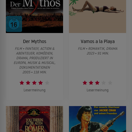
Der Mythos
Vamos a la Playa
FILM • FANTASY, ACTION &
FILM • ROMANTIK, DRAMA
ABENTEUER, KOMÖDIEN,
2023 • 91 MIN.
DRAMA, PRODUZIERT IN
EUROPA, MUSIK & MUSICAL,
DOKUMENTATIONEN
2005 • 118 MIN.
Lesermeinung
Lesermeinung