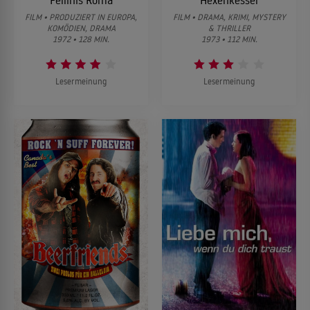
Fellinis Roma
Hexenkessel
FILM • PRODUZIERT IN EUROPA,
FILM • DRAMA, KRIMI, MYSTERY
KOMÖDIEN, DRAMA
& THRILLER
1972 • 128 MIN.
1973 • 112 MIN.
Lesermeinung
Lesermeinung