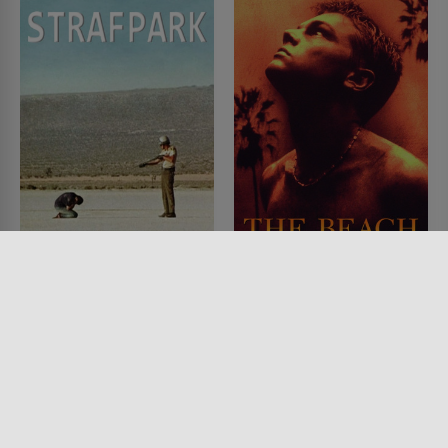
Strafpark
The Beach
FILM • DRAMA, MYSTERY &
FILM • ROMANTIK, DRAMA,
THRILLER
MYSTERY & THRILLER, ACTION
1971 • 88 MIN.
& ABENTEUER
2000 • 119 MIN.
Lesermeinung
Lesermeinung