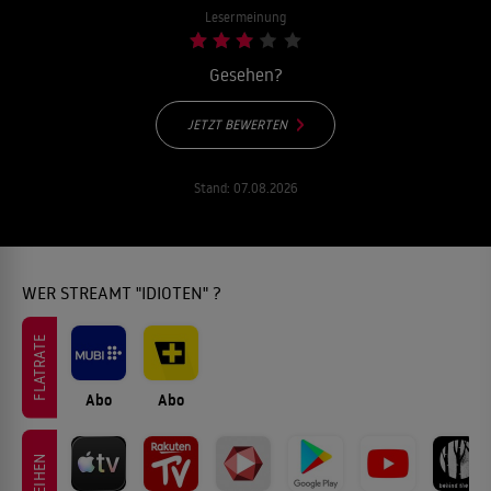
Lesermeinung
Gesehen?
JETZT BEWERTEN
Stand:
07.08.2026
WER STREAMT "IDIOTEN" ?
FLATRATE
Abo
Abo
LEIHEN