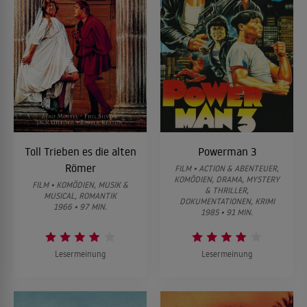
Toll Trieben es die alten
Powerman 3
Römer
FILM • ACTION & ABENTEUER,
KOMÖDIEN, DRAMA, MYSTERY
FILM • KOMÖDIEN, MUSIK &
& THRILLER,
MUSICAL, ROMANTIK
DOKUMENTATIONEN, KRIMI
1966 • 97 MIN.
1985 • 91 MIN.
Lesermeinung
Lesermeinung