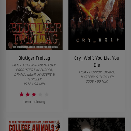
Blutiger Freitag
Cry_Wolf: You Lie, You
Die
FILM • ACTION & ABENTEUER,
PRODUZIERT IN EUROPA,
FILM • HORROR, DRAMA,
DRAMA, KRIMI, MYSTERY &
MYSTERY & THRILLER
THRILLER
2005 • 90 MIN.
1972 • 94 MIN.
Lesermeinung