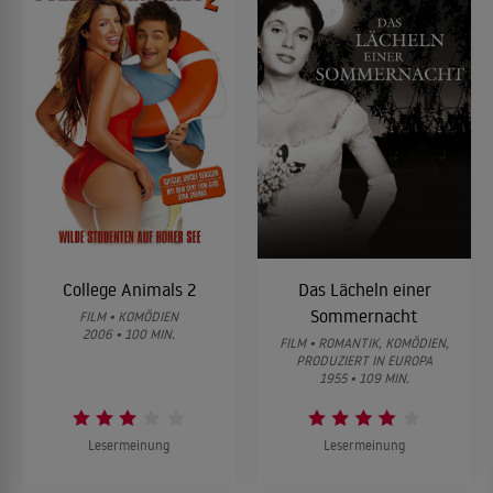
College Animals 2
Das Lächeln einer
Sommernacht
FILM • KOMÖDIEN
2006 • 100 MIN.
FILM • ROMANTIK, KOMÖDIEN,
PRODUZIERT IN EUROPA
1955 • 109 MIN.
Lesermeinung
Lesermeinung