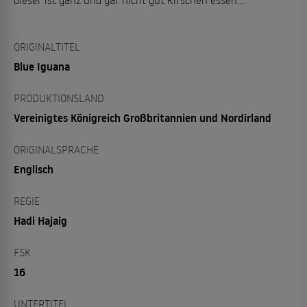
dieser ist ganz und gar nicht gut Kirschen essen...
ORIGINALTITEL
Blue Iguana
PRODUKTIONSLAND
Vereinigtes Königreich Großbritannien und Nordirland
ORIGINALSPRACHE
Englisch
REGIE
Hadi Hajaig
FSK
16
UNTERTITEL