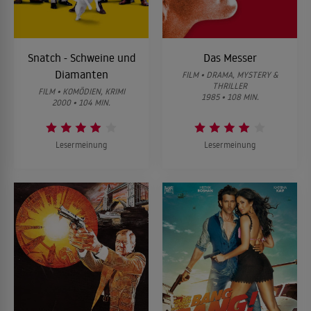
Snatch - Schweine und
Das Messer
Diamanten
FILM • DRAMA, MYSTERY &
THRILLER
FILM • KOMÖDIEN, KRIMI
1985 • 108 MIN.
2000 • 104 MIN.
Lesermeinung
Lesermeinung