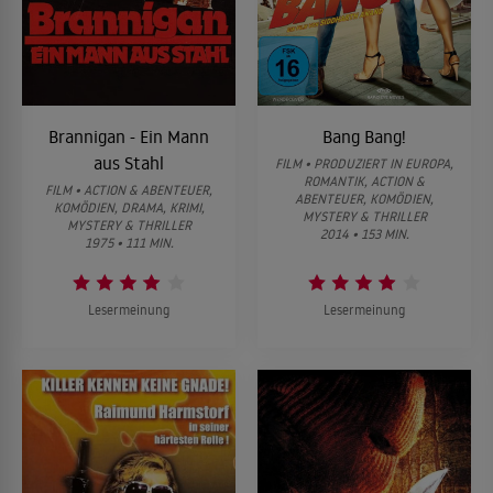
Brannigan - Ein Mann
Bang Bang!
aus Stahl
FILM • PRODUZIERT IN EUROPA,
ROMANTIK, ACTION &
FILM • ACTION & ABENTEUER,
ABENTEUER, KOMÖDIEN,
KOMÖDIEN, DRAMA, KRIMI,
MYSTERY & THRILLER
MYSTERY & THRILLER
2014 • 153 MIN.
1975 • 111 MIN.
Lesermeinung
Lesermeinung