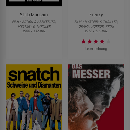
Stirb langsam
Frenzy
FILM • ACTION & ABENTEUER,
FILM • MYSTERY & THRILLER,
MYSTERY & THRILLER
DRAMA, HORROR, KRIMI
1988 • 132 MIN.
1972 • 116 MIN.
Lesermeinung