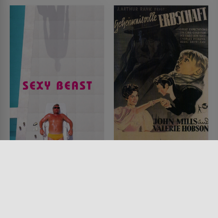
Sexy Beast
Geheimnisvolle
Erbschaft
FILM • DRAMA, KRIMI, MYSTERY
& THRILLER
FILM • DRAMA, ROMANTIK
2001 • 89 MIN.
1946 • 118 MIN.
Lesermeinung
Lesermeinung