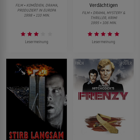
Verdächtigen
FILM • KOMÖDIEN, DRAMA,
PRODUZIERT IN EUROPA
FILM • DRAMA, MYSTERY &
1998 • 110 MIN.
THRILLER, KRIMI
1995 • 106 MIN.
Lesermeinung
Lesermeinung