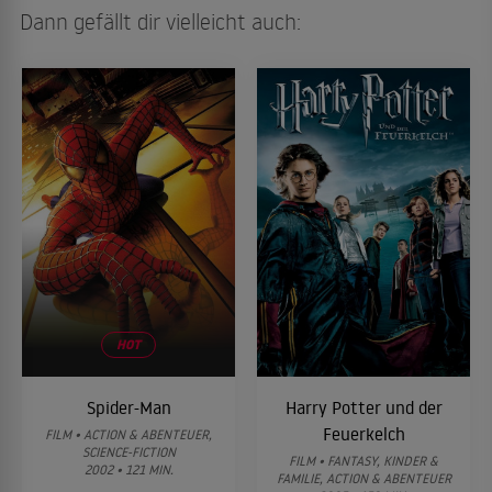
Dann gefällt dir vielleicht auch:
HOT
Spider-Man
Harry Potter und der
Feuerkelch
FILM • ACTION & ABENTEUER,
SCIENCE-FICTION
FILM • FANTASY, KINDER &
2002 • 121 MIN.
FAMILIE, ACTION & ABENTEUER