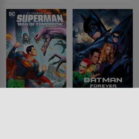
Superman: Man of
Batman Forever
Tomorrow
FILM • ACTION & ABENTEUER,
KRIMI, FANTASY
FILM • SCIENCE-FICTION,
1995 • 121 MIN.
ANIMATION, ACTION &
ABENTEUER
2020 • 87 MIN.