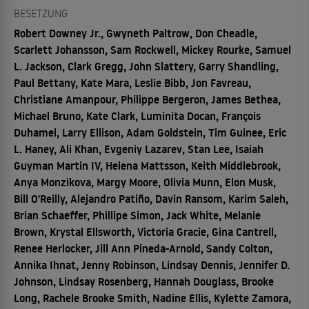
BESETZUNG
Robert Downey Jr., Gwyneth Paltrow, Don Cheadle,
Scarlett Johansson, Sam Rockwell, Mickey Rourke, Samuel
L. Jackson, Clark Gregg, John Slattery, Garry Shandling,
Paul Bettany, Kate Mara, Leslie Bibb, Jon Favreau,
Christiane Amanpour, Philippe Bergeron, James Bethea,
Michael Bruno, Kate Clark, Luminita Docan, François
Duhamel, Larry Ellison, Adam Goldstein, Tim Guinee, Eric
L. Haney, Ali Khan, Evgeniy Lazarev, Stan Lee, Isaiah
Guyman Martin IV, Helena Mattsson, Keith Middlebrook,
Anya Monzikova, Margy Moore, Olivia Munn, Elon Musk,
Bill O'Reilly, Alejandro Patiño, Davin Ransom, Karim Saleh,
Brian Schaeffer, Phillipe Simon, Jack White, Melanie
Brown, Krystal Ellsworth, Victoria Gracie, Gina Cantrell,
Renee Herlocker, Jill Ann Pineda-Arnold, Sandy Colton,
Annika Ihnat, Jenny Robinson, Lindsay Dennis, Jennifer D.
Johnson, Lindsay Rosenberg, Hannah Douglass, Brooke
Long, Rachele Brooke Smith, Nadine Ellis, Kylette Zamora,