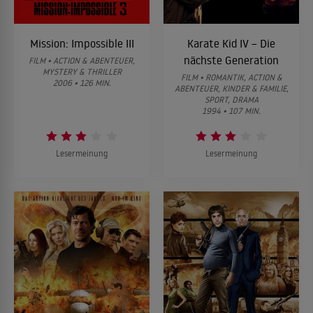
Mission: Impossible III
Karate Kid IV – Die
nächste Generation
FILM • ACTION & ABENTEUER,
MYSTERY & THRILLER
FILM • ROMANTIK, ACTION &
2006 • 126 MIN.
ABENTEUER, KINDER & FAMILIE,
SPORT, DRAMA
1994 • 107 MIN.
Lesermeinung
Lesermeinung