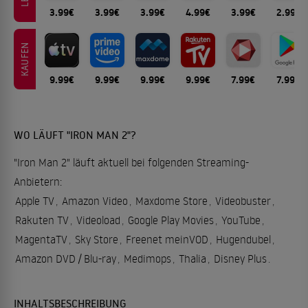
3.99€
3.99€
3.99€
4.99€
3.99€
2.99€
KAUFEN
9.99€
9.99€
9.99€
9.99€
7.99€
7.99€
WO LÄUFT "IRON MAN 2"?
"Iron Man 2" läuft aktuell bei folgenden Streaming-
Anbietern:
Apple TV
,
Amazon Video
,
Maxdome Store
,
Videobuster
,
Rakuten TV
,
Videoload
,
Google Play Movies
,
YouTube
,
MagentaTV
,
Sky Store
,
Freenet meinVOD
,
Hugendubel
,
Amazon DVD / Blu-ray
,
Medimops
,
Thalia
,
Disney Plus
.
INHALTSBESCHREIBUNG