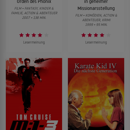
Orden des Phönix
in geheimer
Missionarsstellung
FILM • FANTASY, KINDER &
FAMILIE, ACTION & ABENTEUER
FILM • KOMÖDIEN, ACTION &
2007 • 138 MIN.
ABENTEUER, KRIMI
1999 • 95 MIN.
Lesermeinung
Lesermeinung