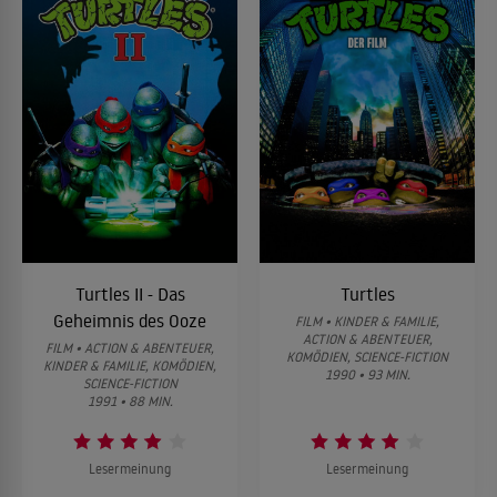
Turtles II - Das
Turtles
Geheimnis des Ooze
FILM • KINDER & FAMILIE,
ACTION & ABENTEUER,
FILM • ACTION & ABENTEUER,
KOMÖDIEN, SCIENCE-FICTION
KINDER & FAMILIE, KOMÖDIEN,
1990 • 93 MIN.
SCIENCE-FICTION
1991 • 88 MIN.
Lesermeinung
Lesermeinung