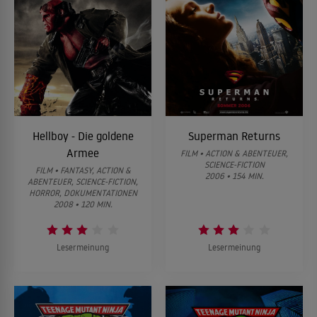
Hellboy - Die goldene
Superman Returns
Armee
FILM • ACTION & ABENTEUER,
SCIENCE-FICTION
FILM • FANTASY, ACTION &
2006 • 154 MIN.
ABENTEUER, SCIENCE-FICTION,
HORROR, DOKUMENTATIONEN
2008 • 120 MIN.
Lesermeinung
Lesermeinung