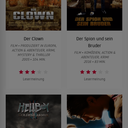
Der Clown
Der Spion und sein
Bruder
FILM • PRODUZIERT IN EUROPA,
ACTION & ABENTEUER, KRIMI,
FILM • KOMÖDIEN, ACTION &
MYSTERY & THRILLER
ABENTEUER, KRIMI
2005 • 104 MIN.
2016 • 83 MIN.
Lesermeinung
Lesermeinung