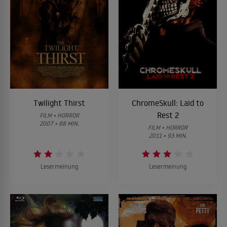
Twilight Thirst
ChromeSkull: Laid to
Rest 2
FILM • HORROR
2007 • 88 MIN.
FILM • HORROR
2011 • 93 MIN.
Lesermeinung
Lesermeinung