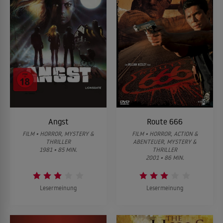
Angst
Route 666
FILM • HORROR, MYSTERY &
FILM • HORROR, ACTION &
THRILLER
ABENTEUER, MYSTERY &
1981 • 85 MIN.
THRILLER
2001 • 86 MIN.
Lesermeinung
Lesermeinung