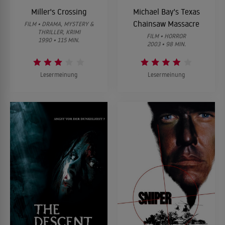
Miller's Crossing
Michael Bay's Texas
Chainsaw Massacre
FILM • DRAMA, MYSTERY &
THRILLER, KRIMI
FILM • HORROR
1990 • 115 MIN.
2003 • 98 MIN.
Lesermeinung
Lesermeinung