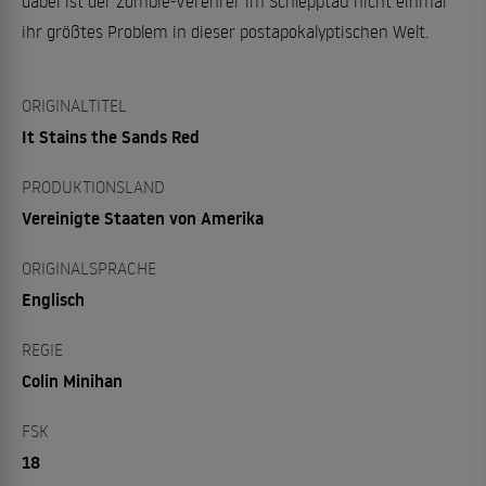
dabei ist der Zombie-Verehrer im Schlepptau nicht einmal
ihr größtes Problem in dieser postapokalyptischen Welt.
ORIGINALTITEL
It Stains the Sands Red
PRODUKTIONSLAND
Vereinigte Staaten von Amerika
ORIGINALSPRACHE
Englisch
REGIE
Colin Minihan
FSK
18