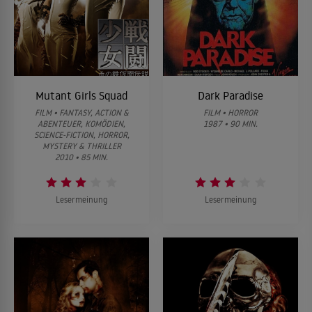
Mutant Girls Squad
Dark Paradise
FILM • FANTASY, ACTION &
FILM • HORROR
ABENTEUER, KOMÖDIEN,
1987 • 90 MIN.
SCIENCE-FICTION, HORROR,
MYSTERY & THRILLER
2010 • 85 MIN.
Lesermeinung
Lesermeinung