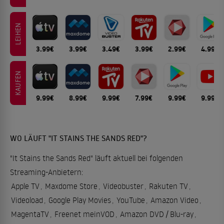
LEIHEN
3.99€
3.99€
3.49€
3.99€
2.99€
4.99€
KAUFEN
9.99€
8.99€
9.99€
7.99€
9.99€
9.99€
WO LÄUFT "IT STAINS THE SANDS RED"?
"It Stains the Sands Red" läuft aktuell bei folgenden
Streaming-Anbietern:
Apple TV
,
Maxdome Store
,
Videobuster
,
Rakuten TV
,
Videoload
,
Google Play Movies
,
YouTube
,
Amazon Video
,
MagentaTV
,
Freenet meinVOD
,
Amazon DVD / Blu-ray
,