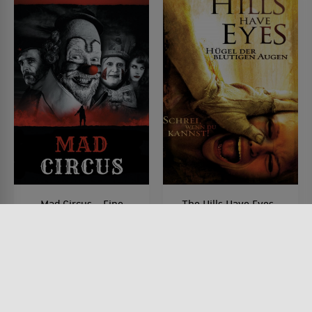
Mad Circus – Eine
The Hills Have Eyes -
Ballade von Liebe und
Hügel der blutigen
Tod
Augen
FILM • PRODUZIERT IN EUROPA,
FILM • HORROR, MYSTERY &
KRIEG & MILITÄR, KOMÖDIEN,
THRILLER
HORROR, DRAMA, MYSTERY &
2006 • 107 MIN.
THRILLER, ACTION &
ABENTEUER
2010 • 106 MIN.