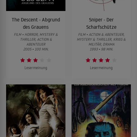
The Descent - Abgrund
Sniper - Der
des Grauens
Scharfschütze
FILM • HORROR, MYSTERY &
FILM • ACTION & ABENTEUER,
THRILLER, ACTION &
MYSTERY & THRILLER, KRIEG &
ABENTEUER
MILITÄR, DRAMA
2005 • 100 MIN.
1993 • 98 MIN.
Lesermeinung
Lesermeinung