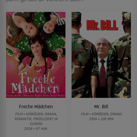
Freche Mädchen
Mr. Bill
FILM • KOMÖDIEN, DRAMA,
FILM • KOMÖDIEN, DRAMA
ROMANTIK, PRODUZIERT IN
1994 • 128 MIN.
EUROPA
2008 • 97 MIN.