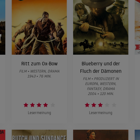
Ritt zum Ox-Bow
Blueberry und der
Fluch der Dämonen
FILM • WESTERN, DRAMA
1943 • 76 MIN.
FILM • PRODUZIERT IN
EUROPA, WESTERN,
FANTASY, DRAMA
2004 • 120 MIN.
Lesermeinung
Lesermeinung