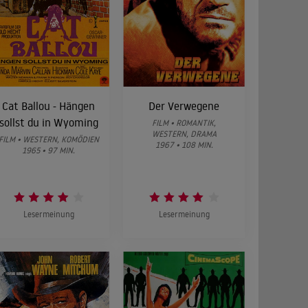
Cat Ballou - Hängen
Der Verwegene
sollst du in Wyoming
FILM • ROMANTIK,
WESTERN, DRAMA
FILM • WESTERN, KOMÖDIEN
1967 • 108 MIN.
1965 • 97 MIN.
Lesermeinung
Lesermeinung