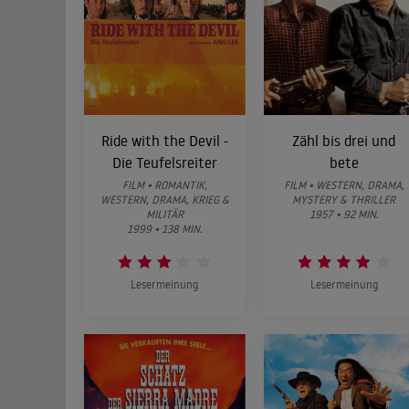
Ride with the Devil -
Zähl bis drei und
Die Teufelsreiter
bete
FILM • ROMANTIK,
FILM • WESTERN, DRAMA,
WESTERN, DRAMA, KRIEG &
MYSTERY & THRILLER
MILITÄR
1957 • 92 MIN.
1999 • 138 MIN.
Lesermeinung
Lesermeinung