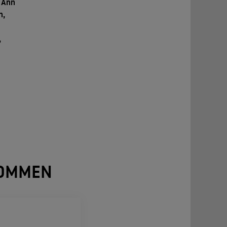
n Ann
h,
,
NOMMEN