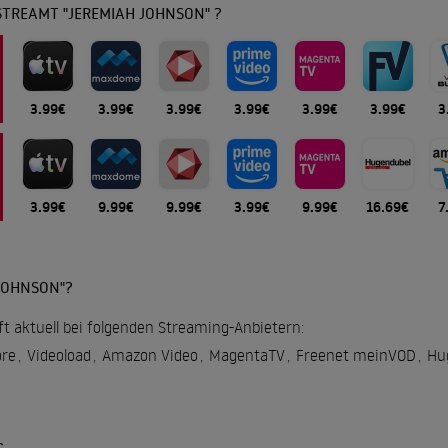
STREAMT "JEREMIAH JOHNSON" ?
3.99€
3.99€
3.99€
3.99€
3.99€
3.99€
3
3.99€
9.99€
9.99€
3.99€
9.99€
16.69€
7
JOHNSON"?
t aktuell bei folgenden Streaming-Anbietern:
re
,
Videoload
,
Amazon Video
,
MagentaTV
,
Freenet meinVOD
,
Hu