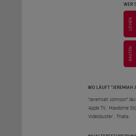
WER 
LEIHEN
KAUFEN
WO LÄUFT "JEREMIAH 
"Jeremiah Johnson" läuf
Apple TV
,
Maxdome Sto
Videobuster
,
Thalia
.