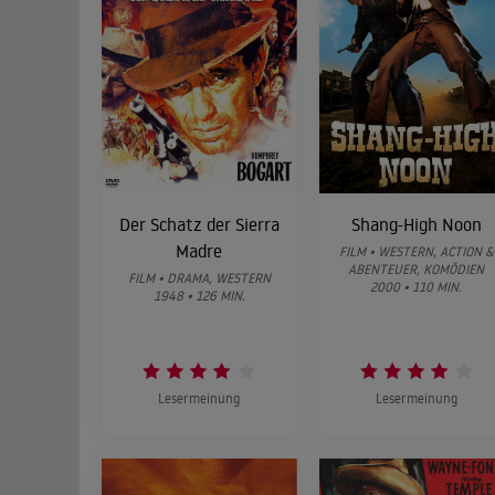
Der Schatz der Sierra
Shang-High Noon
Madre
FILM • WESTERN, ACTION &
ABENTEUER, KOMÖDIEN
FILM • DRAMA, WESTERN
2000 • 110 MIN.
1948 • 126 MIN.
Lesermeinung
Lesermeinung