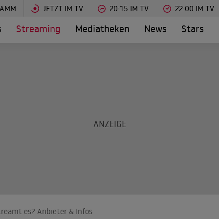
RAMM
JETZT IM TV
20:15 IM TV
22:00 IM TV
s
Streaming
Mediatheken
News
Stars
treamt es? Anbieter & Infos