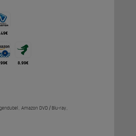
.49€
.99€
8.99€
gendubel
,
Amazon DVD / Blu-ray
,