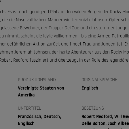
G
rts. Es ist noch genügend Platz in den wilden Bergen der Rocky Mo
 die die Nase voll haben. Männer wie Jeremiah Johnson. Opfer schr
elassene Bewohner, der Trapper Del Gue und ein stummer Junge k
au nimmt, scheint die Idylle vollkommen - bis eine Armee-Patrouille
er gefährlichen Aktion zurück und findet Frau und Jungen tot. Erfü
nehmen Jeremiah Johnson, der harte Abenteurer aus den Rocky Mo
 Robert Redford fasziniert und überzeugt in der Rolle des legendä
PRODUKTIONSLAND
ORIGINALSPRACHE
Vereinigte Staaten von
Englisch
Amerika
UNTERTITEL
BESETZUNG
Französisch, Deutsch,
Robert Redford, Will Ge
Englisch
Delle Bolton, Josh Albee