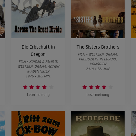
Die Erbschaft in
The Sisters Brothers
Oregon
FILM • WESTERN, DRAMA,
PRODUZIERT IN EUROPA,
FILM • KINDER & FAMILIE,
KOMÖDIEN
WESTERN, DRAMA, ACTION
2018 • 121 MIN.
& ABENTEUER
1976 • 105 MIN.
Lesermeinung
Lesermeinung