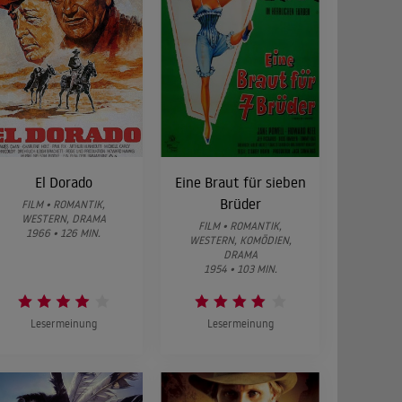
El Dorado
Eine Braut für sieben
Brüder
FILM • ROMANTIK,
WESTERN, DRAMA
FILM • ROMANTIK,
1966 • 126 MIN.
WESTERN, KOMÖDIEN,
DRAMA
1954 • 103 MIN.
Lesermeinung
Lesermeinung