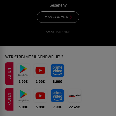
Gesehen?
JETZT BEWERTEN
Stand:
15.07.2026
WER STREAMT "JUGENDWEIHE" ?
LEIHEN
1.99€
1.99€
3.99€
KAUFEN
5.99€
5.99€
7.99€
22.49€