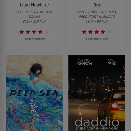
from Nowhere
Kind
FILM • MUSIK & MUSICAL,
FILM • KOMÖDIEN, DRAMA,
DRAMA
PRODUZIERT IN EUROPA
2025 • 120 MIN.
1967 • 90 MIN.
Lesermeinung
Lesermeinung