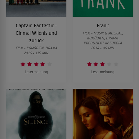
Captain Fantastic -
Frank
Einmal Wildnis und
FILM • MUSIK & MUSICAL,
KOMÖDIEN, DRAMA,
zurück
PRODUZIERT IN EUROPA
FILM • KOMÖDIEN, DRAMA
2014 • 96 MIN.
2016 • 119 MIN.
Lesermeinung
Lesermeinung