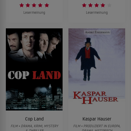
Lesermeinung
Lesermeinung
Cop Land
Kaspar Hauser
FILM • DRAMA, KRIMI, MYSTERY
FILM • PRODUZIERT IN EUROPA,
& THRILLER
DRAMA, HISTORISCH