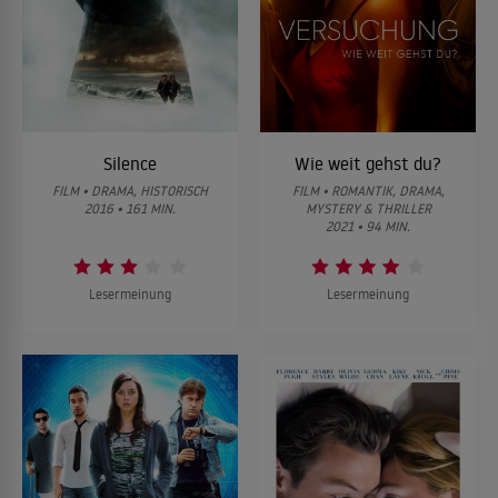
Silence
Wie weit gehst du?
FILM • DRAMA, HISTORISCH
FILM • ROMANTIK, DRAMA,
2016 • 161 MIN.
MYSTERY & THRILLER
2021 • 94 MIN.
Lesermeinung
Lesermeinung