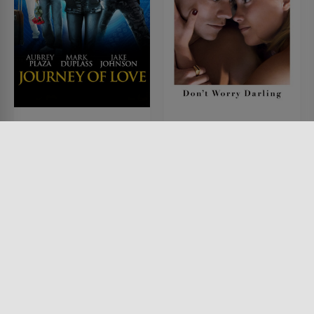
Journey of Love - Das
Don't Worry Darling
wahre Abenteuer ist
FILM • DRAMA, MYSTERY &
THRILLER
die Liebe
2022 • 122 MIN.
FILM • ROMANTIK, FANTASY,
KOMÖDIEN, DRAMA, SCIENCE-
FICTION
2012 • 86 MIN.
Lesermeinung