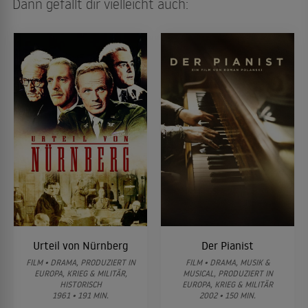
Dann gefällt dir vielleicht auch:
Urteil von Nürnberg
Der Pianist
FILM • DRAMA, PRODUZIERT IN
FILM • DRAMA, MUSIK &
EUROPA, KRIEG & MILITÄR,
MUSICAL, PRODUZIERT IN
HISTORISCH
EUROPA, KRIEG & MILITÄR
1961 • 191 MIN.
2002 • 150 MIN.