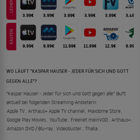
LEIHEN
3.99€
3.99€
3.99€
3.99€
3.99€
3.49€
KAUFEN
9.99€
9.99€
11.99€
11.99€
12.9€
9.99€
WO LÄUFT "KASPAR HAUSER - JEDER FÜR SICH UND GOTT
GEGEN ALLE"?
"Kaspar Hauser - Jeder für sich und Gott gegen alle" läuft
aktuell bei folgenden Streaming-Anbietern:
Apple TV
,
Arthaus+ Apple TV channel
,
Maxdome Store
,
Google Play Movies
,
YouTube
,
Freenet meinVOD
,
Arthaus+
,
Amazon DVD / Blu-ray
,
Videobuster
,
Thalia
.